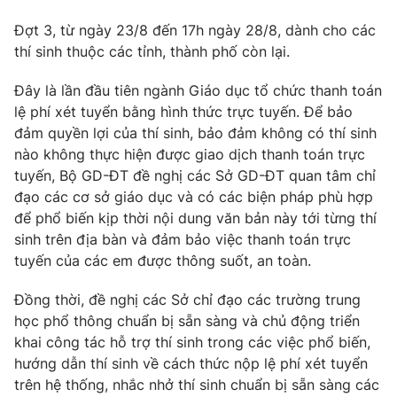
Photo
Infographic
Đợt 3, từ ngày 23/8 đến 17h ngày 28/8, dành cho các
thí sinh thuộc các tỉnh, thành phố còn lại.
Video
Shorts video
Đây là lần đầu tiên ngành Giáo dục tổ chức thanh toán
lệ phí xét tuyển bằng hình thức trực tuyến. Để bảo
VTV Money
VTV Thể thao
đảm quyền lợi của thí sinh, bảo đảm không có thí sinh
nào không thực hiện được giao dịch thanh toán trực
tuyến, Bộ GD-ĐT đề nghị các Sở GD-ĐT quan tâm chỉ
VTV Sức khoẻ
Bất động sản
đạo các cơ sở giáo dục và có các biện pháp phù hợp
để phổ biến kịp thời nội dung văn bản này tới từng thí
Thị trường 24h
Tấm lòng Việt
sinh trên địa bàn và đảm bảo việc thanh toán trực
tuyến của các em được thông suốt, an toàn.
VTV4
Vươn mình bằng AI
Đồng thời, đề nghị các Sở chỉ đạo các trường trung
học phổ thông chuẩn bị sẵn sàng và chủ động triển
VTV9
VTV8
khai công tác hỗ trợ thí sinh trong các việc phổ biến,
hướng dẫn thí sinh về cách thức nộp lệ phí xét tuyển
trên hệ thống, nhắc nhở thí sinh chuẩn bị sẵn sàng các
Liên hệ tòa soạn
English