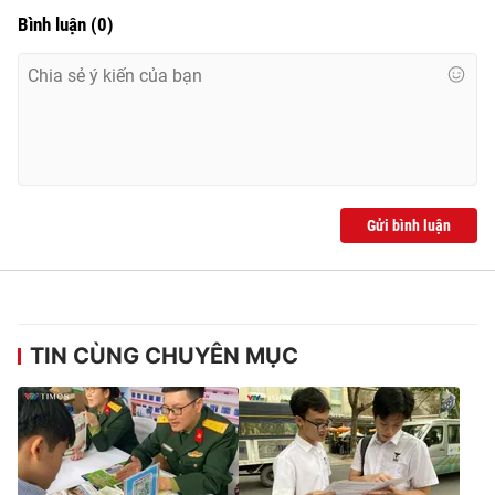
Bình luận
(
0
)
Gửi bình luận
TIN CÙNG CHUYÊN MỤC