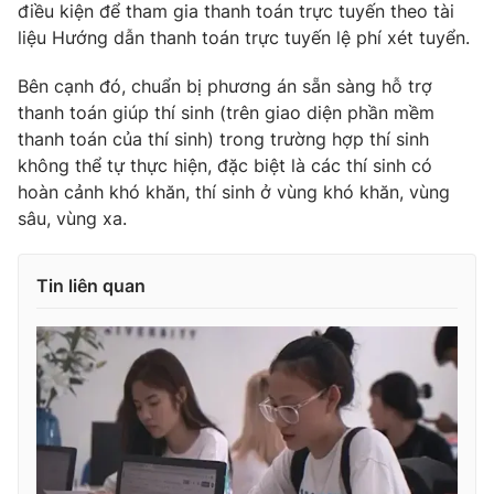
điều kiện để tham gia thanh toán trực tuyến theo tài
liệu Hướng dẫn thanh toán trực tuyến lệ phí xét tuyển.
Bên cạnh đó, chuẩn bị phương án sẵn sàng hỗ trợ
THỜI BÁO VTV
thanh toán giúp thí sinh (trên giao diện phần mềm
thanh toán của thí sinh) trong trường hợp thí sinh
không thể tự thực hiện, đặc biệt là các thí sinh có
hoàn cảnh khó khăn, thí sinh ở vùng khó khăn, vùng
Theo dõi báo trên
sâu, vùng xa.
Cơ quan chủ quản:
Đài Truyền hình Việt Nam
Tin liên quan
Cơ quan báo chí:
Thời báo VTV
Giấy phép hoạt động báo in và báo điện tử số 483/GP-BTTTT
cấp ngày 29/12/2023
Tổng Biên tập:
Vũ Thanh Thủy
Phó Tổng Biên tập:
Nguyễn Thị Mỹ Hạnh, Phạm Quốc Thắng,
Nguyễn Trọng Ninh
Tổng đài VTV:
024.38 355 931 - 024.38 355 932