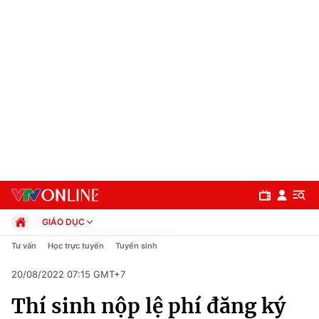
GIÁO DỤC
Chính trị
Tư vấn
Học trực tuyến
Tuyển sinh
Xã hội
20/08/2022 07:15 GMT+7
Pháp luật
Chuyên mục
Kinh tế
Thí sinh nộp lệ phí đăng ký
Thể thao