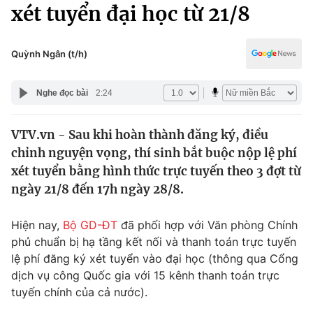
Chính trị
xét tuyển đại học từ 21/8
Truyền hình
Văn hóa - Giải trí
Xã hội
Y tế
Quỳnh Ngân (t/h)
Đời sống
Pháp luật
Công nghệ
Nghe đọc bài
2:24
Giáo dục
Y tế
VTV.vn - Sau khi hoàn thành đăng ký, điều
chỉnh nguyện vọng, thí sinh bắt buộc nộp lệ phí
Thế giới
xét tuyển bằng hình thức trực tuyến theo 3 đợt từ
ngày 21/8 đến 17h ngày 28/8.
Tin tức
Kinh tế
Thế giới đó đây
Hiện nay,
Bộ GD-ĐT
đã phối hợp với Văn phòng Chính
Tài chính
phủ chuẩn bị hạ tầng kết nối và thanh toán trực tuyến
Dữ liệu và đời sống
Câu chuyện quốc tế
lệ phí đăng ký xét tuyển vào đại học (thông qua Cổng
Thị trường
dịch vụ công Quốc gia với 15 kênh thanh toán trực
Truyền hình
Góc doanh nghiệp
tuyến chính của cả nước).