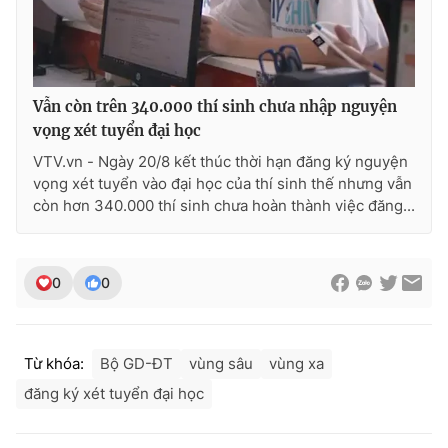
Ðiện thoại Thời báo VTV:
024.66 897 897
Email:
toasoan@vtv.vn
Liên hệ quảng cáo:
024-7300.7108
Vẫn còn trên 340.000 thí sinh chưa nhập nguyện
vọng xét tuyển đại học
VTV.vn - Ngày 20/8 kết thúc thời hạn đăng ký nguyện
vọng xét tuyển vào đại học của thí sinh thế nhưng vẫn
còn hơn 340.000 thí sinh chưa hoàn thành việc đăng...
0
0
® Cấm sao chép dưới mọi hình thức nếu không có sự chấp
Từ khóa:
Bộ GD-ĐT
vùng sâu
vùng xa
thuận bằng văn bản. Ghi rõ nguồn VTV.vn khi phát hành lại
thông tin từ website này.
đăng ký xét tuyển đại học