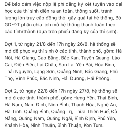
Phim VTV
Để bảo đảm việc nộp lệ phí đăng ký xét tuyển vào đại
Giải trí
học của thí sinh diễn ra an toàn, thông suốt, tránh
Hậu trường
lượng lớn truy cập đồng thời gây quá tải hệ thống, Bộ
Điện ảnh
Đời sống
Nhân vật
GD-ĐT phân chia lịch mở hệ thống thanh toán theo
Âm nhạc
các tỉnh/thành (dựa trên phiếu đăng ký của thí sinh).
Du lịch
Khán giả
Giáo dục
Sao
Đợt 1, từ ngày 21/8 đến 17h ngày 26/8, hệ thống sẽ
Làm đẹp
Giải sao mai
mở để phục vụ thí sinh ở các tỉnh, thành phố, gồm: Hà
Tuyển sinh
Công nghệ
Chất lượng cuộc sống
Nội, Hà Giang, Cao Bằng, Bắc Kạn, Tuyên Quang, Lào
Học trực tuyến
Cai, Điện Biên, Lai Châu, Sơn La, Yên Bái, Hòa Bình,
Hitech Công nghệ tương lai
Thái Nguyên, Lạng Sơn, Quảng Ninh, Bắc Giang, Phú
Giao lưu trực tuyến
Thọ, Vĩnh Phúc, Bắc Ninh, Hải Dương, Hải Phòng.
Sản phẩm
Lịch phát sóng
Thị trường
Đợt 2, từ ngày 22/8 đến 17h ngày 27/8, hệ thống sẽ
mở ở các tỉnh, thành phố, gồm: Hưng Yên, Thái Bình,
Tư vấn
Hà Nam, Nam Định, Ninh Bình, Thanh Hóa, Nghệ An,
Chuyên mục khác
Hà Tĩnh, Quảng Bình, Quảng Trị, Thừa Thiên Huế, Đà
Nẵng, Quảng Nam, Quảng Ngãi, Bình Định, Phú Yên,
Emagazine
Podcast
Khánh Hòa, Ninh Thuận, Bình Thuận, Kon Tum.