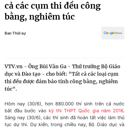
Chính trị
cả các cụm thi đều công
Truyền hình
bằng, nghiêm túc
Văn hóa - Giải trí
Xã hội
Y tế
Đời sống
Ban Thời sự
Pháp luật
Công nghệ
Giáo dục
Y tế
VTV.vn - Ông Bùi Văn Ga - Thứ trưởng Bộ Giáo
Thế giới
dục và Đào tạo - cho biết: "Tất cả các loại cụm
Tin tức
thi đều được đảm bảo tính công bằng, nghiêm
Kinh tế
túc".
Thế giới đó đây
Tài chính
Dữ liệu và đời sống
Câu chuyện quốc tế
Hôm nay (30/6), hơn 880.000 thí sinh trên cả nước
Thị trường
bắt đầu bước vào
kỳ thi THPT Quốc gia năm 2016
.
Sáng nay (30/6), các thí sinh đã hoàn tất việc làm thủ
Truyền hình
Góc doanh nghiệp
tục dự thi. Dự kiến, trong chiều nay, Bộ Giáo dục và