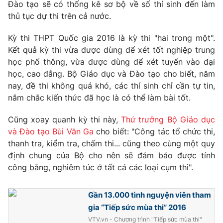
Phim VTV
Đào tạo sẽ có thống kê sơ bộ về số thí sinh đến làm
Giải trí
thủ tục dự thi trên cả nước.
Hậu trường
Điện ảnh
Kỳ thi THPT Quốc gia 2016 là kỳ thi "hai trong một".
Đời sống
Nhân vật
Kết quả kỳ thi vừa được dùng để xét tốt nghiệp trung
Âm nhạc
Du lịch
học phổ thông, vừa được dùng để xét tuyển vào đại
Khán giả
Giáo dục
Sao
học, cao đẳng. Bộ Giáo dục và Đào tạo cho biết, năm
Làm đẹp
Giải sao mai
nay, đề thi không quá khó, các thí sinh chỉ cần tự tin,
Tuyển sinh
Công nghệ
nắm chắc kiến thức đã học là có thể làm bài tốt.
Chất lượng cuộc sống
Học trực tuyến
Hitech Công nghệ tương lai
Cũng xoay quanh kỳ thi này,
Thứ trưởng Bộ Giáo dục
Giao lưu trực tuyến
và Đào tạo Bùi Văn Ga
cho biết: "Công tác tổ chức thi,
Sản phẩm
thanh tra, kiểm tra, chấm thi... cũng theo cùng một quy
Lịch phát sóng
định chung của Bộ cho nên sẽ đảm bảo được tính
Thị trường
công bằng, nghiêm túc ở tất cả các loại cụm thi".
Tư vấn
Chuyên mục khác
Gần 13.000 tình nguyện viên tham
gia “Tiếp sức mùa thi” 2016
Emagazine
Podcast
VTV.vn - Chương trình "Tiếp sức mùa thi"