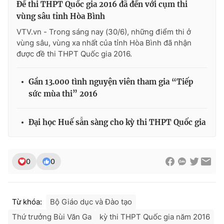
Đề thi THPT Quốc gia 2016 đã đến với cụm thi
vùng sâu tỉnh Hòa Bình
VTV.vn - Trong sáng nay (30/6), những điểm thi ở
vùng sâu, vùng xa nhất của tỉnh Hòa Bình đã nhận
THỜI BÁO VTV
được đề thi THPT Quốc gia 2016.
Gần 13.000 tình nguyện viên tham gia “Tiếp
sức mùa thi” 2016
Theo dõi báo trên
Đại học Huế sẵn sàng cho kỳ thi THPT Quốc gia
Cơ quan chủ quản:
Đài Truyền hình Việt Nam
Cơ quan báo chí:
Thời báo VTV
Giấy phép hoạt động báo in và báo điện tử số 483/GP-BTTTT
0
0
cấp ngày 29/12/2023
Tổng Biên tập:
Vũ Thanh Thủy
Phó Tổng Biên tập:
Nguyễn Thị Mỹ Hạnh, Phạm Quốc Thắng,
Từ khóa:
Bộ Giáo dục và Đào tạo
Nguyễn Trọng Ninh
Tổng đài VTV:
024.38 355 931 - 024.38 355 932
Thứ trưởng Bùi Văn Ga
kỳ thi THPT Quốc gia năm 2016