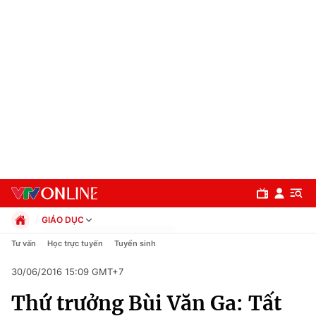
GIÁO DỤC
Chính trị
Tư vấn
Học trực tuyến
Tuyển sinh
Xã hội
30/06/2016 15:09 GMT+7
Pháp luật
Chuyên mục
Kinh tế
Thứ trưởng Bùi Văn Ga: Tất
Thể thao