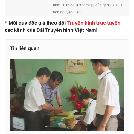
năm 2016 có sự tham gia của gần 13.000
Photo
Infographic
tình nguyện viên.
* Mời quý độc giả theo dõi
Truyền hình trực tuyến
Video
Shorts video
các kênh của Đài Truyền hình Việt Nam!
VTV Money
VTV Thể thao
Tin liên quan
VTV Sức khoẻ
Bất động sản
Thị trường 24h
Tấm lòng Việt
VTV4
Vươn mình bằng AI
VTV9
VTV8
Liên hệ tòa soạn
English