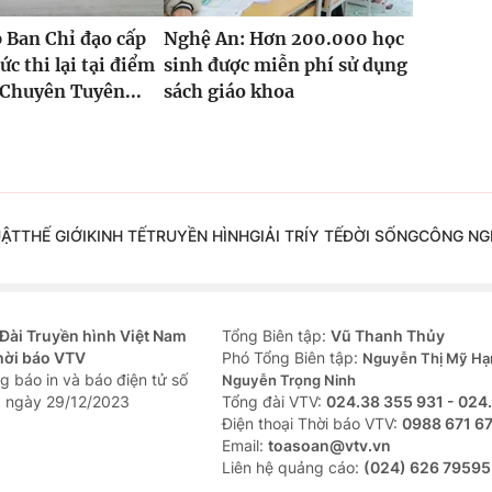
 Ban Chỉ đạo cấp
Nghệ An: Hơn 200.000 học
ức thi lại tại điểm
sinh được miễn phí sử dụng
Chuyên Tuyên...
sách giáo khoa
UẬT
THẾ GIỚI
KINH TẾ
TRUYỀN HÌNH
GIẢI TRÍ
Y TẾ
ĐỜI SỐNG
CÔNG NG
Đài Truyền hình Việt Nam
Tổng Biên tập:
Vũ Thanh Thủy
hời báo VTV
Phó Tổng Biên tập:
Nguyễn Thị Mỹ Hạ
g báo in và báo điện tử số
Nguyễn Trọng Ninh
 ngày 29/12/2023
Tổng đài VTV:
024.38 355 931 - 024
Ðiện thoại Thời báo VTV:
0988 671 6
Email:
toasoan@vtv.vn
Liên hệ quảng cáo:
(024) 626 79595