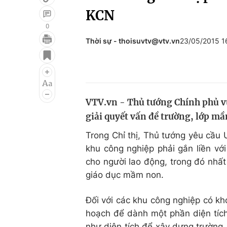
KCN
0
Thời sự - thoisuvtv@vtv.vn
23/05/2015 
Giải trí
Đời sống
Điện ảnh
Du lịch
Âm nhạc
Làm đẹp
VTV.vn - Thủ tướng Chính phủ vừa
Sao
Chất lượng cuộc sốn
giải quyết vấn đề trường, lớp m
Trong Chỉ thị, Thủ tướng yêu cầu 
khu công nghiệp phải gắn liền vớ
cho người lao động, trong đó nhất
giáo dục mầm non.
Đối với các khu công nghiệp có kh
hoạch để dành một phần diện tích
như diện tích để xây dựng trường