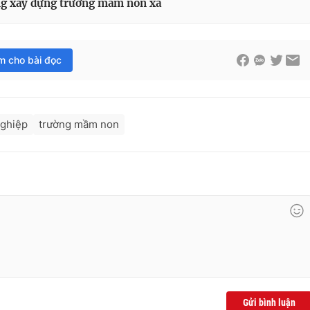
ng xây dựng trường mầm non xã
im cho bài đọc
ghiệp
trường mầm non
Gửi bình luận