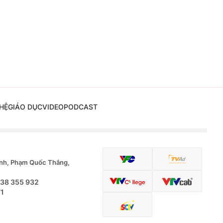
HỆ
GIÁO DỤC
VIDEO
PODCAST
nh, Phạm Quốc Thắng,
.38 355 932
71