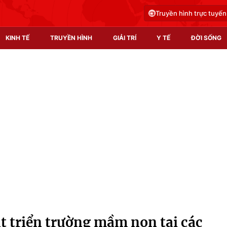
Truyền hình trực tuyến
KINH TẾ
TRUYỀN HÌNH
GIẢI TRÍ
Y TẾ
ĐỜI SỐNG
Pháp luật
Y tế
Truyền hình
Multimedia
Phim VTV
Video
Hậu trường
Shorts video
Nhân vật
Podcast
Khán giả
EMagazine
Giải sao mai
Photo
át triển trường mầm non tại các
Infographic