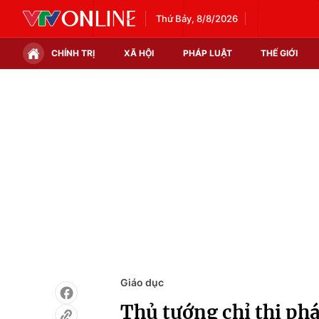
Thứ Bảy, 8/8/2026
CHÍNH TRỊ
XÃ HỘI
PHÁP LUẬT
THẾ GIỚI
Chính trị
Xã hội
Thế giới
Kinh tế
Tin tức
Tài chính
Thế giới đó đây
Thị trường
Câu chuyện quốc tế
Góc doanh nghiệp
Dữ liệu và đời sống
Giáo dục
Thủ tướng chỉ thị ph