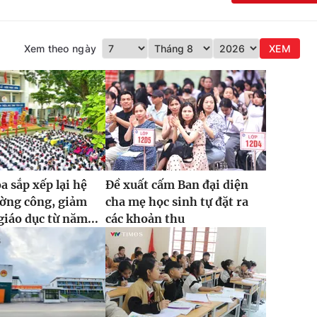
Xem theo ngày
XEM
 sắp xếp lại hệ
Đề xuất cấm Ban đại diện
ường công, giảm
cha mẹ học sinh tự đặt ra
giáo dục từ năm...
các khoản thu