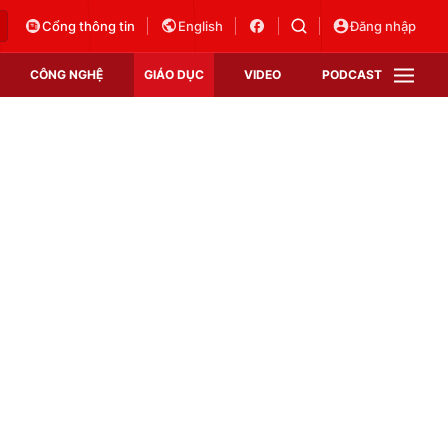
Cổng thông tin
English
Đăng nhập
CÔNG NGHỆ
GIÁO DỤC
VIDEO
PODCAST
VTV Money
VTV Thể thao
VTV Sức khoẻ
Bất động sản
Thị trường 24h
Tấm lòng Việt
Vươn mình bằng AI
VTV4
VTV8
VTV9
Lịch phát sóng
Giao lưu trực tuyến
Sự kiện