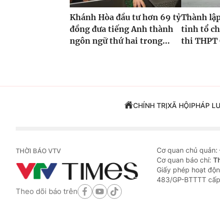
Khánh Hòa đầu tư hơn 69 tỷ
Thành lập
đồng đưa tiếng Anh thành
tỉnh tổ ch
ngôn ngữ thứ hai trong...
thi THPT 
CHÍNH TRỊ
XÃ HỘI
PHÁP L
Cơ quan chủ quản:
THỜI BÁO VTV
Cơ quan báo chí:
T
Giấy phép hoạt độn
483/GP-BTTTT cấp
Theo dõi báo trên