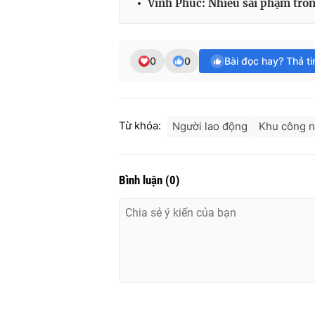
Vĩnh Phúc: Nhiều sai phạm tro
0
0
Bài đọc hay? Thả t
Từ khóa:
Người lao động
Khu công n
Bình luận
(
0
)