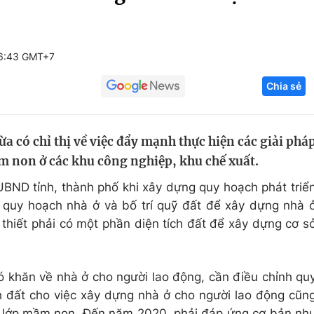
Góc ảnh
16:43 GMT+7
Giáo dục
Công nghệ
Chia sẻ
Tuyển sinh
Hitech Công ng
Học trực tuyến
Sản phẩm
 có chỉ thị về việc đẩy mạnh thực hiện các giải phá
g
Thị trường
ầm non ở các khu công nghiệp, khu chế xuất.
Tư vấn
UBND tỉnh, thành phố khi xây dựng quy hoạch phát triể
i quy hoạch nhà ở và bố trí quỹ đất để xây dựng nhà 
 thiết phải có một phần diện tích đất để xây dựng cơ s
ó khăn về nhà ở cho người lao động, cần điều chỉnh qu
 đất cho việc xây dựng nhà ở cho người lao động cũn
, lớp mầm non. Đến năm 2020, phải đáp ứng cơ bản nh