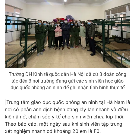
Photo
Infographic
Video
Shorts video
VTV Money
VTV Thể thao
VTV Sức khoẻ
Bất động sản
Trường ĐH Kinh tế quốc dân Hà Nội đã cử 3 đoàn công
Thị trường 24h
Tấm lòng Việt
tác đến 3 nơi trường đang gửi các sinh viên học giáo
dục quốc phòng an ninh để ghi nhận tình hình thực tế
VTV4
Vươn mình bằng AI
Trung tâm giáo dục quốc phòng an ninh tại Hà Nam là
nơi có phản ánh dịch bệnh đang lây lan nhanh và điều
VTV9
VTV8
kiện ăn ở, chăm sóc y tế cho sinh viên chưa kịp thời.
Theo báo cáo, một ngày sau khi sinh viên tập trung,
xét nghiệm nhanh có khoảng 20 em là F0.
Liên hệ tòa soạn
English