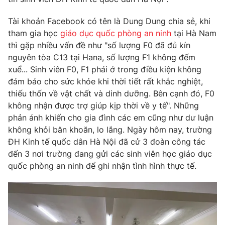
Phim VTV
Giải trí
Tài khoản Facebook có tên là Dung Dung chia sẻ, khi
Hậu trường
Điện ảnh
tham gia học
giáo dục quốc phòng an ninh
tại Hà Nam
Đời sống
Nhân vật
thì gặp nhiều vấn đề như "số lượng F0 đã đủ kín
Âm nhạc
nguyên tòa C13 tại Hana, số lượng F1 không đếm
Du lịch
Khán giả
Giáo dục
xuể... Sinh viên F0, F1 phải ở trong điều kiện không
Sao
Làm đẹp
đảm bảo cho sức khỏe khi thời tiết rất khắc nghiệt,
Giải sao mai
Tuyển sinh
thiếu thốn về vật chất và dinh dưỡng. Bên cạnh đó, F0
Công nghệ
Chất lượng cuộc sống
không nhận được trợ giúp kịp thời về y tế". Những
Học trực tuyến
phản ánh khiến cho gia đình các em cũng như dư luận
Hitech Công nghệ tương lai
Giao lưu trực tuyến
không khỏi băn khoăn, lo lắng. Ngày hôm nay, trường
Sản phẩm
ĐH Kinh tế quốc dân Hà Nội đã cử 3 đoàn công tác
đến 3 nơi trường đang gửi các sinh viên học giáo dục
Lịch phát sóng
Thị trường
quốc phòng an ninh để ghi nhận tình hình thực tế.
Tư vấn
Chuyên mục khác
Emagazine
Podcast