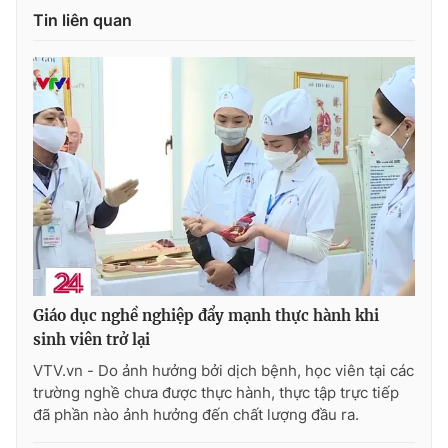
Ðiện thoại Thời báo VTV:
024.66 897 897
Tin liên quan
Email:
toasoan@vtv.vn
Liên hệ quảng cáo:
024-7300.7108
Giáo dục nghề nghiệp đẩy mạnh thực hành khi
sinh viên trở lại
® Cấm sao chép dưới mọi hình thức nếu không có sự chấp
thuận bằng văn bản. Ghi rõ nguồn VTV.vn khi phát hành lại
VTV.vn - Do ảnh hưởng bởi dịch bệnh, học viên tại các
thông tin từ website này.
trường nghề chưa được thực hành, thực tập trực tiếp
đã phần nào ảnh hưởng đến chất lượng đầu ra.