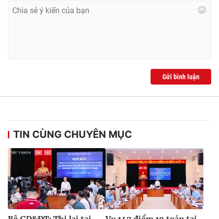
Gửi bình luận
TIN CÙNG CHUYÊN MỤC
Bộ GD&ĐT: Thi lại tại
Vụ 147 điểm 10 toán tại