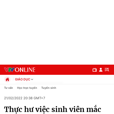
GIÁO DỤC
Chính trị
Tư vấn
Học trực tuyến
Tuyển sinh
Xã hội
21/02/2022 20:38 GMT+7
Pháp luật
Chuyên mục
Kinh tế
Thực hư việc sinh viên mắc
Thể thao