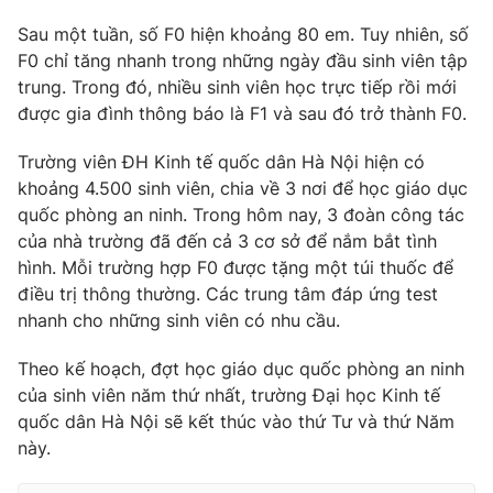
Sau một tuần, số F0 hiện khoảng 80 em. Tuy nhiên, số
F0 chỉ tăng nhanh trong những ngày đầu sinh viên tập
trung. Trong đó, nhiều sinh viên học trực tiếp rồi mới
THỜI BÁO VTV
được gia đình thông báo là F1 và sau đó trở thành F0.
Trường viên ĐH Kinh tế quốc dân Hà Nội hiện có
khoảng 4.500 sinh viên, chia về 3 nơi để học giáo dục
Theo dõi báo trên
quốc phòng an ninh. Trong hôm nay, 3 đoàn công tác
của nhà trường đã đến cả 3 cơ sở để nắm bắt tình
hình. Mỗi trường hợp F0 được tặng một túi thuốc để
Cơ quan chủ quản:
Đài Truyền hình Việt Nam
điều trị thông thường. Các trung tâm đáp ứng test
Cơ quan báo chí:
Thời báo VTV
nhanh cho những sinh viên có nhu cầu.
Giấy phép hoạt động báo in và báo điện tử số 483/GP-BTTTT
cấp ngày 29/12/2023
Theo kế hoạch, đợt học giáo dục quốc phòng an ninh
Tổng Biên tập:
Vũ Thanh Thủy
của sinh viên năm thứ nhất, trường Đại học Kinh tế
quốc dân Hà Nội sẽ kết thúc vào thứ Tư và thứ Năm
Phó Tổng Biên tập:
Nguyễn Thị Mỹ Hạnh, Phạm Quốc Thắng,
Nguyễn Trọng Ninh
này.
Tổng đài VTV:
024.38 355 931 - 024.38 355 932