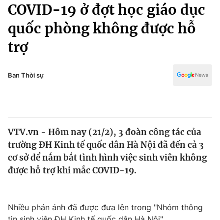
Chính trị
COVID-19 ở đợt học giáo dục
Truyền hình
quốc phòng không được hỗ
Văn hóa - Giải trí
Xã hội
Y tế
trợ
Đời sống
Pháp luật
Công nghệ
Giáo dục
Ban Thời sự
Y tế
Thế giới
VTV.vn - Hôm nay (21/2), 3 đoàn công tác của
Tin tức
trường ĐH Kinh tế quốc dân Hà Nội đã đến cả 3
Kinh tế
Thế giới đó đây
cơ sở để nắm bắt tình hình việc sinh viên không
Tài chính
được hỗ trợ khi mắc COVID-19.
Dữ liệu và đời sống
Câu chuyện quốc tế
Thị trường
Truyền hình
Góc doanh nghiệp
Nhiều phản ánh đã được đưa lên trong "Nhóm thông
tin sinh viên ĐH Kinh tế quốc dân Hà Nội".