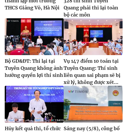
thành lập mới trường
328 thí sinh Tuyên
THCS Giảng Võ, Hà Nội
Quang phải thi lại toàn
bộ các môn
Bộ GD&ĐT: Thi lại tại
Vụ 147 điểm 10 toán tại
Tuyên Quang không ảnh
Tuyên Quang: Thí sinh
hưởng quyền lợi thí sinh
liên quan sai phạm sẽ bị
xử lý, không được xét...
Hủy kết quả thi, tổ chức
Sáng nay (5/8), công bố