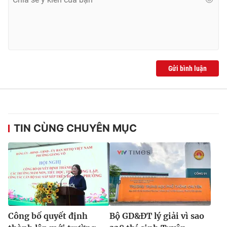
Gửi bình luận
TIN CÙNG CHUYÊN MỤC
Công bố quyết định
Bộ GD&ĐT lý giải vì sao