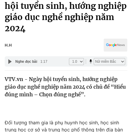
Chính trị
hội tuyển sinh, hướng nghiệp
Truyền hình
giáo dục nghề nghiệp năm
Văn hóa - Giải trí
Xã hội
Y tế
2024
Đời sống
Pháp luật
Công nghệ
Giáo dục
H.H
Y tế
Nghe đọc bài
1:17
Thế giới
VTV.vn - Ngày hội tuyển sinh, hướng nghiệp
Tin tức
giáo dục nghề nghiệp năm 2024 có chủ đề “Hiểu
Kinh tế
Thế giới đó đây
đúng mình – Chọn đúng nghề”.
Tài chính
Dữ liệu và đời sống
Câu chuyện quốc tế
Thị trường
Truyền hình
Đối tượng tham gia là phụ huynh học sinh, học sinh
Góc doanh nghiệp
trung học cơ sở và trung học phổ thông trên địa bàn