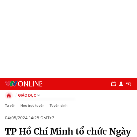
GIÁO DỤC
Chính trị
Tư vấn
Học trực tuyến
Tuyển sinh
Xã hội
04/05/2024 14:28 GMT+7
Pháp luật
Chuyên mục
Kinh tế
TP Hồ Chí Minh tổ chức Ngày
Thể thao