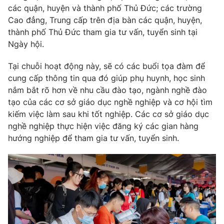
Phim VTV
các quận, huyện và thành phố Thủ Đức; các trường
Giải trí
Cao đẳng, Trung cấp trên địa bàn các quận, huyện,
Hậu trường
Điện ảnh
thành phố Thủ Đức tham gia tư vấn, tuyển sinh tại
Đời sống
Nhân vật
Ngày hội.
Âm nhạc
Du lịch
Khán giả
Tại chuỗi hoạt động này, sẽ có các buổi tọa đàm để
Giáo dục
Sao
cung cấp thông tin qua đó giúp phụ huynh, học sinh
Làm đẹp
Giải sao mai
Tuyển sinh
nắm bắt rõ hơn về nhu cầu đào tạo, ngành nghề đào
Công nghệ
Chất lượng cuộc sống
tạo của các cơ sở giáo dục nghề nghiệp và cơ hội tìm
Học trực tuyến
kiếm việc làm sau khi tốt nghiệp. Các cơ sở giáo dục
Hitech Công nghệ tương lai
nghề nghiệp thực hiện việc đăng ký các gian hàng
Giao lưu trực tuyến
hướng nghiệp để tham gia tư vấn, tuyển sinh.
Sản phẩm
Lịch phát sóng
Thị trường
Tư vấn
Chuyên mục khác
Emagazine
Podcast