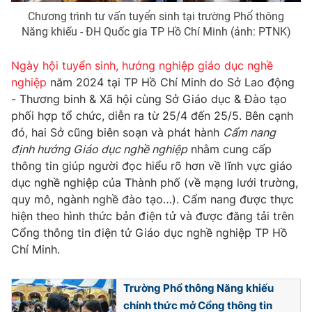
Chương trình tư vấn tuyển sinh tại trường Phổ thông
Năng khiếu - ĐH Quốc gia TP Hồ Chí Minh (ảnh: PTNK)
Ngày hội tuyển sinh, hướng nghiệp giáo dục nghề
THỜI BÁO VTV
nghiệp
năm 2024 tại TP Hồ Chí Minh do Sở Lao động
- Thương binh & Xã hội cùng Sở Giáo dục & Đào tạo
phối hợp tổ chức, diễn ra từ 25/4 đến 25/5. Bên cạnh
đó, hai Sở cũng biên soạn và phát hành
Cẩm nang
Theo dõi báo trên
định hướng Giáo dục nghề nghiệp
nhằm cung cấp
thông tin giúp người đọc hiểu rõ hơn về lĩnh vực giáo
Cơ quan chủ quản:
Đài Truyền hình Việt Nam
dục nghề nghiệp của Thành phố (về mạng lưới trường,
Cơ quan báo chí:
Thời báo VTV
quy mô, ngành nghề đào tạo…). Cẩm nang được thực
Giấy phép hoạt động báo in và báo điện tử số 483/GP-BTTTT
hiện theo hình thức bản điện tử và được đăng tải trên
cấp ngày 29/12/2023
Cổng thông tin điện tử Giáo dục nghề nghiệp TP Hồ
Tổng Biên tập:
Vũ Thanh Thủy
Chí Minh.
Phó Tổng Biên tập:
Nguyễn Thị Mỹ Hạnh, Phạm Quốc Thắng,
Nguyễn Trọng Ninh
Trường Phổ thông Năng khiếu
Tổng đài VTV:
024.38 355 931 - 024.38 355 932
chính thức mở Cổng thông tin