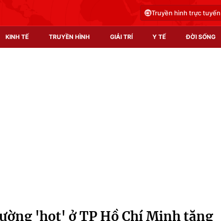
Truyền hình trực tuyến
KINH TẾ
TRUYỀN HÌNH
GIẢI TRÍ
Y TẾ
ĐỜI SỐNG
Pháp luật
Y tế
Truyền hình
Multimedia
Phim VTV
Video
Hậu trường
Shorts video
Nhân vật
Podcast
Khán giả
EMagazine
Giải sao mai
Photo
trường 'hot' ở TP Hồ Chí Minh tăng
Infographic