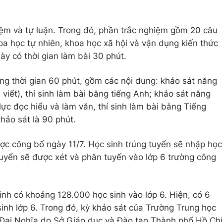
ệm và tự luận. Trong đó, phần trắc nghiệm gồm 20 câu
oa học tự nhiên, khoa học xã hội và vận dụng kiến thức
ày có thời gian làm bài 30 phút.
rong thời gian 60 phút, gồm các nội dung: khảo sát năng
 viết), thí sinh làm bài bằng tiếng Anh; khảo sát năng
 lực đọc hiểu và làm văn, thí sinh làm bài bằng Tiếng
khảo sát là 90 phút.
ược công bố ngày 11/7. Học sinh trúng tuyển sẽ nhập học
tuyển sẽ được xét và phân tuyến vào lớp 6 trường công
h có khoảng 128.000 học sinh vào lớp 6. Hiện, có 6
sinh lớp 6. Trong đó, kỳ khảo sát của Trường Trung học
 Đại Nghĩa do Sở Giáo dục và Đào tạo Thành phố Hồ Ch