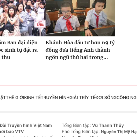
ấm Ban đại diện
Khánh Hòa đầu tư hơn 69 tỷ
c sinh tự đặt ra
đồng đưa tiếng Anh thành
 thu
ngôn ngữ thứ hai trong...
UẬT
THẾ GIỚI
KINH TẾ
TRUYỀN HÌNH
GIẢI TRÍ
Y TẾ
ĐỜI SỐNG
CÔNG NG
Đài Truyền hình Việt Nam
Tổng Biên tập:
Vũ Thanh Thủy
hời báo VTV
Phó Tổng Biên tập:
Nguyễn Thị Mỹ Hạ