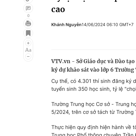
cao
0
Khánh Nguyễn
14/06/2024 06:10 GMT+7
Giải trí
Đời sống
Điện ảnh
Du lịch
Âm nhạc
Làm đẹp
VTV.vn - Sở Giáo dục và Đào tạo
Sao
Chất lượng cuộc sốn
ký dự khảo sát vào lớp 6 Trường
Cụ thể, có 4.301 thí sinh đăng ký d
tuyển sinh 350 học sinh, tỷ lệ "chọi
Trường Trung học Cơ sở - Trung h
5/2024, trên cơ sở tách từ Trường
Thực hiện quy định hiện hành về 
Trung học Phổ thông chuyên Trần Đạ