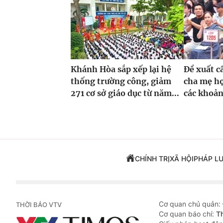
Khánh Hòa sắp xếp lại hệ
Đề xuất c
thống trường công, giảm
cha mẹ họ
271 cơ sở giáo dục từ năm...
các khoản
CHÍNH TRỊ
XÃ HỘI
PHÁP L
Cơ quan chủ quản:
THỜI BÁO VTV
Cơ quan báo chí:
T