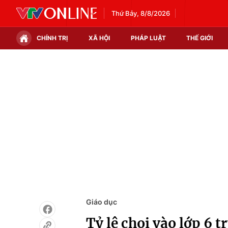
Thứ Bảy, 8/8/2026
CHÍNH TRỊ
XÃ HỘI
PHÁP LUẬT
THẾ GIỚI
Chính trị
Xã hội
Thế giới
Kinh tế
Tin tức
Tài chính
Thế giới đó đây
Thị trường
Câu chuyện quốc tế
Góc doanh nghiệp
Dữ liệu và đời sống
Giáo dục
Tỷ lệ chọi vào lớp 6 