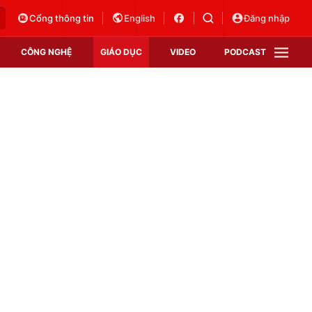
Cổng thông tin
English
Đăng nhập
CÔNG NGHỆ
GIÁO DỤC
VIDEO
PODCAST
VTV Money
VTV Thể thao
VTV Sức khoẻ
Bất động sản
Thị trường 24h
Tấm lòng Việt
Vươn mình bằng AI
VTV4
VTV8
VTV9
Lịch phát sóng
Giao lưu trực tuyến
Sự kiện