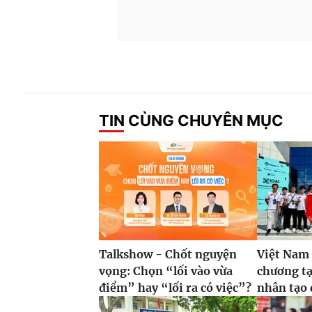
TIN CÙNG CHUYÊN MỤC
Talkshow - Chốt nguyện
Việt Nam 
vọng: Chọn “lối vào vừa
chương tạ
điểm” hay “lối ra có việc”?
nhân tạo 