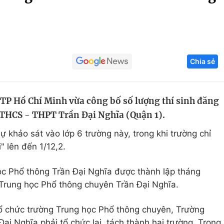
Góc ảnh
Giáo dục
Công nghệ
Chia sẻ
Tuyển sinh
Hitech Công ng
Học trực tuyến
Sản phẩm
 TP Hồ Chí Minh vừa công bố số lượng thí sinh đăng
g
Thị trường
 THCS - THPT Trần Đại Nghĩa (Quận 1).
Tư vấn
ự khảo sát vào lớp 6 trường này, trong khi trường chỉ
" lên đến 1/12,2.
ọc Phổ thông Trần Đại Nghĩa được thành lập tháng
 Trung học Phổ thông chuyên Trần Đại Nghĩa.
tổ chức trường Trung học Phổ thông chuyên, Trường
i Nghĩa phải tổ chức lại, tách thành hai trường. Trong