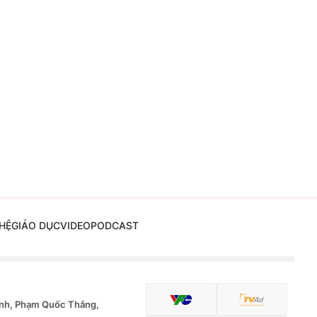
HỆ
GIÁO DỤC
VIDEO
PODCAST
nh, Phạm Quốc Thắng,