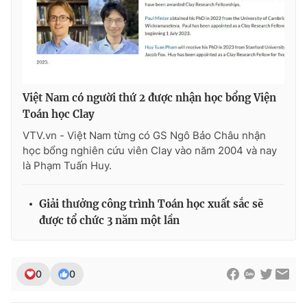
THỜI BÁO VTV
Việt Nam có người thứ 2 được nhận học bổng Viện
Toán học Clay
Theo dõi báo trên
VTV.vn - Việt Nam từng có GS Ngô Bảo Châu nhận
học bổng nghiên cứu viên Clay vào năm 2004 và nay
là Phạm Tuấn Huy.
Cơ quan chủ quản:
Đài Truyền hình Việt Nam
Cơ quan báo chí:
Thời báo VTV
Giải thưởng công trình Toán học xuất sắc sẽ
Giấy phép hoạt động báo in và báo điện tử số 483/GP-BTTTT
được tổ chức 3 năm một lần
cấp ngày 29/12/2023
Tổng Biên tập:
Vũ Thanh Thủy
Phó Tổng Biên tập:
Nguyễn Thị Mỹ Hạnh, Phạm Quốc Thắng,
0
0
Nguyễn Trọng Ninh
Tổng đài VTV:
024.38 355 931 - 024.38 355 932