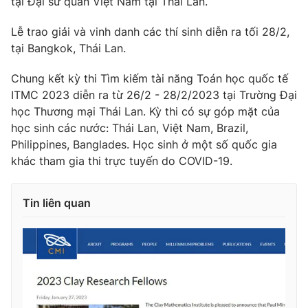
tại Đại sứ quán Việt Nam tại Thái Lan.
Photo
Infographic
Lễ trao giải và vinh danh các thí sinh diễn ra tối 28/2,
tại Bangkok, Thái Lan.
Video
Shorts video
Chung kết kỳ thi Tìm kiếm tài năng Toán học quốc tế
ITMC 2023 diễn ra từ 26/2 - 28/2/2023 tại Trường Đại
VTV Money
VTV Thể thao
học Thương mại Thái Lan. Kỳ thi có sự góp mặt của
học sinh các nước: Thái Lan, Việt Nam, Brazil,
VTV Sức khoẻ
Bất động sản
Philippines, Banglades. Học sinh ở một số quốc gia
khác tham gia thi trực tuyến do COVID-19.
Thị trường 24h
Tấm lòng Việt
Tin liên quan
VTV4
Vươn mình bằng AI
VTV9
VTV8
Liên hệ tòa soạn
English