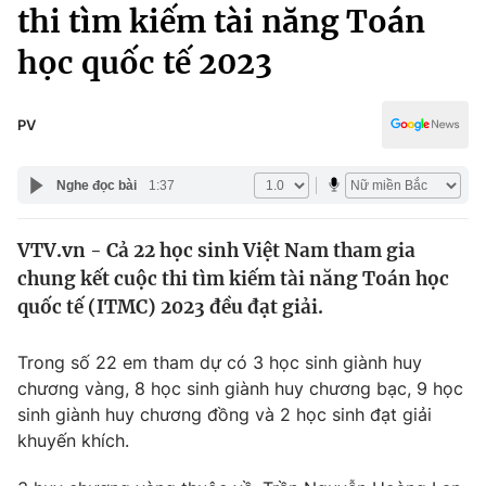
Chính trị
thi tìm kiếm tài năng Toán
Truyền hình
học quốc tế 2023
Văn hóa - Giải trí
Xã hội
Y tế
Đời sống
PV
Pháp luật
Công nghệ
Giáo dục
Nghe đọc bài
1:37
Y tế
VTV.vn - Cả 22 học sinh Việt Nam tham gia
Thế giới
chung kết cuộc thi tìm kiếm tài năng Toán học
Tin tức
quốc tế (ITMC) 2023 đều đạt giải.
Kinh tế
Thế giới đó đây
Trong số 22 em tham dự có 3 học sinh giành huy
Tài chính
Dữ liệu và đời sống
chương vàng, 8 học sinh giành huy chương bạc, 9 học
Câu chuyện quốc tế
Thị trường
sinh giành huy chương đồng và 2 học sinh đạt giải
khuyến khích.
Truyền hình
Góc doanh nghiệp