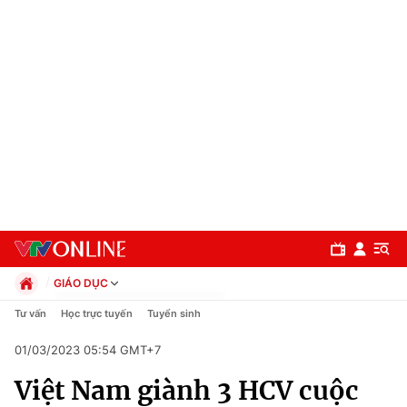
GIÁO DỤC
Chính trị
Tư vấn
Học trực tuyến
Tuyển sinh
Xã hội
01/03/2023 05:54 GMT+7
Pháp luật
Chuyên mục
Kinh tế
Việt Nam giành 3 HCV cuộc
Thể thao