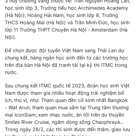
3 huy chương vàng thuộc về: Trần Nguyễn Hoàng Lan,
Phim VTV
Giải trí
học sinh lớp 3, Trường tiểu học Archimedes Academy
Hậu trường
(Hà Nội); Hoàng Hải Nam, học sinh lớp 8, Trường
Điện ảnh
THCS Hoàng Mai (Hà Nội) và Trần Minh Đức, học sinh
Đời sống
Nhân vật
lớp 11 Trường THPT Chuyên Hà Nội - Amsterdam (Hà
Âm nhạc
Du lịch
Nội).
Khán giả
Giáo dục
Sao
Làm đẹp
Giải sao mai
Để chọn được đội tuyển Việt Nam sang Thái Lan dự
Tuyển sinh
chung kết, hàng ngàn học sinh đến từ các trường học
Công nghệ
Chất lượng cuộc sống
trên địa bàn Hà Nội đã tranh tài tại kỳ thi ITMC trong
Học trực tuyến
Hitech Công nghệ tương lai
nước.
Giao lưu trực tuyến
Sản phẩm
Sau chung kết ITMC quốc tế 2023, đoàn học sinh Việt
Nam được tham gia nhiều hoạt động trải nghiệm bổ
Lịch phát sóng
Thị trường
ích, thú vị, như: Tham quan đền cổ kính nhất Bangkok
- Wat Arun; tham quan mua sắm tại Trung tâm thương
Tư vấn
mại IconSiam; xem nhạc nước, ăn tối trên du thuyền
Chuyên mục khác
Smiles River Cruise, ngắm dòng sông Chaophraya…
Emagazine
Podcast
Trong ngày 28/2, các thí sinh được đến thăm, giao lưu