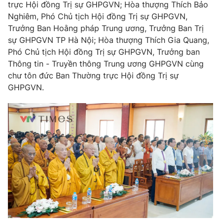
trực Hội đồng Trị sự GHPGVN; Hòa thượng Thích Bảo
Photo
Infographic
Nghiêm, Phó Chủ tịch Hội đồng Trị sự GHPGVN,
Trưởng Ban Hoằng pháp Trung ương, Trưởng Ban Trị
sự GHPGVN TP Hà Nội; Hòa thượng Thích Gia Quang,
Video
Shorts video
Phó Chủ tịch Hội đồng Trị sự GHPGVN, Trưởng ban
Thông tin - Truyền thông Trung ương GHPGVN cùng
VTV Money
VTV Thể thao
chư tôn đức Ban Thường trực Hội đồng Trị sự
GHPGVN.
VTV Sức khoẻ
Bất động sản
Thị trường 24h
Tấm lòng Việt
VTV4
Vươn mình bằng AI
VTV9
VTV8
Liên hệ tòa soạn
English