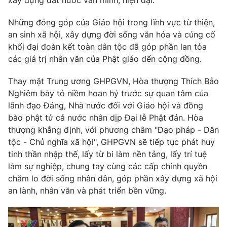
xây dựng đất nước văn minh, hiện đại.
Những đóng góp của Giáo hội trong lĩnh vực từ thiện,
an sinh xã hội, xây dựng đời sống văn hóa và củng cố
khối đại đoàn kết toàn dân tộc đã góp phần lan tỏa
các giá trị nhân văn của Phật giáo đến cộng đồng.
Thay mặt Trung ương GHPGVN, Hòa thượng Thích Bảo
Nghiêm bày tỏ niềm hoan hỷ trước sự quan tâm của
lãnh đạo Đảng, Nhà nước đối với Giáo hội và đồng
bào phật tử cả nước nhân dịp Đại lễ Phật đản. Hòa
thượng khẳng định, với phương châm "Đạo pháp - Dân
tộc - Chủ nghĩa xã hội", GHPGVN sẽ tiếp tục phát huy
tinh thần nhập thế, lấy từ bi làm nền tảng, lấy trí tuệ
làm sự nghiệp, chung tay cùng các cấp chính quyền
chăm lo đời sống nhân dân, góp phần xây dựng xã hội
an lành, nhân văn và phát triển bền vững.