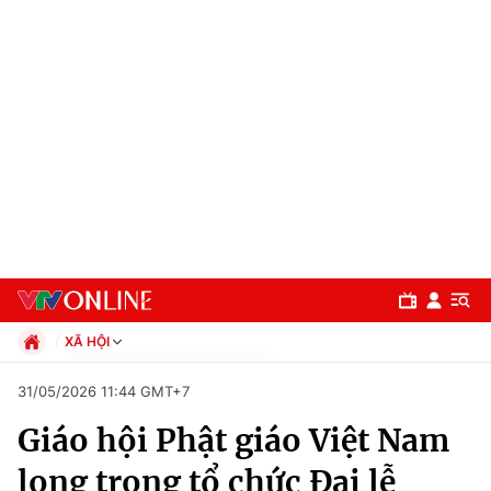
XÃ HỘI
Chính trị
31/05/2026 11:44 GMT+7
Xã hội
Giáo hội Phật giáo Việt Nam
Pháp luật
Chuyên mục
Kinh tế
long trọng tổ chức Đại lễ
Thể thao