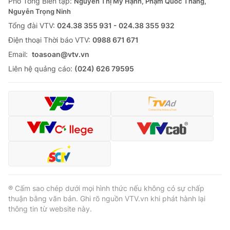
Phó Tổng Biên tập:
Nguyễn Thị Mỹ Hạnh, Phạm Quốc Thắng,
Nguyễn Trọng Ninh
Tổng đài VTV:
024.38 355 931 - 024.38 355 932
Ðiện thoại Thời báo VTV:
0988 671 671
Email:
toasoan@vtv.vn
Liên hệ quảng cáo:
(024) 626 79595
® Cấm sao chép dưới mọi hình thức nếu không có sự chấp
thuận bằng văn bản. Ghi rõ nguồn VTV.vn khi phát hành lại
thông tin từ website này.