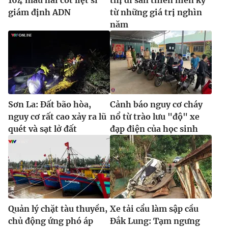
giám định ADN
từ những giá trị nghìn
năm
Sơn La: Đất bão hòa,
Cảnh báo nguy cơ cháy
nguy cơ rất cao xảy ra lũ
nổ từ trào lưu "độ" xe
quét và sạt lở đất
đạp điện của học sinh
Quản lý chặt tàu thuyền,
Xe tải cẩu làm sập cầu
chủ động ứng phó áp
Đắk Lung: Tạm ngưng