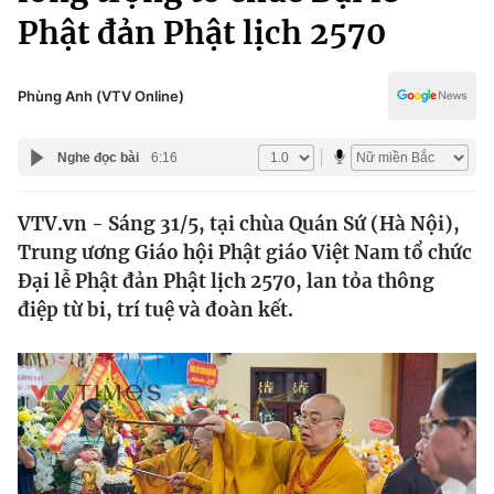
Chính trị
Phật đản Phật lịch 2570
Truyền hình
Văn hóa - Giải trí
Xã hội
Y tế
Phùng Anh (VTV Online)
Đời sống
Pháp luật
Công nghệ
Nghe đọc bài
6:16
Giáo dục
Y tế
VTV.vn - Sáng 31/5, tại chùa Quán Sứ (Hà Nội),
Trung ương Giáo hội Phật giáo Việt Nam tổ chức
Thế giới
Đại lễ Phật đản Phật lịch 2570, lan tỏa thông
Tin tức
điệp từ bi, trí tuệ và đoàn kết.
Kinh tế
Thế giới đó đây
Tài chính
Dữ liệu và đời sống
Câu chuyện quốc tế
Thị trường
Truyền hình
Góc doanh nghiệp