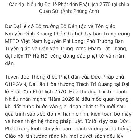
Các đại biểu dự Đại lễ Phật đản Phật lịch 2570 tại chùa
Quán Sứ. (Ảnh: Phùng Anh)
Dự Đại lễ có Bộ trưởng Bộ Dân tộc và Tôn giáo
THỜI BÁO VTV
Nguyễn Đình Khang; Phó Chủ tịch Ủy ban Trung ương
MTTQ Việt Nam Nguyễn Phi Long; Phó Trưởng Ban
Theo dõi báo trên
Tuyên giáo và Dân vận Trung ương Phạm Tất Thắng;
đại diện TP Hà Nội cùng đông đảo phật tử và nhân
dân.
Cơ quan chủ quản:
Đài Truyền hình Việt Nam
Cơ quan báo chí:
Thời báo VTV
Tuyên đọc Thông điệp Phật đản của Đức Pháp chủ
Giấy phép hoạt động báo in và báo điện tử số 483/GP-BTTTT
GHPGVN, Đại lão Hòa thượng Thích Trí Quảng tại Đại
cấp ngày 29/12/2023
lễ Phật đản Phật lịch 2570, Hòa thượng Thích Thanh
Tổng Biên tập:
Vũ Thanh Thủy
Nhiễu nhấn mạnh: "Năm 2026 là dấu mốc quan trọng
khi đất nước bước vào giai đoạn phát triển mới sau
Phó Tổng Biên tập:
Nguyễn Thị Mỹ Hạnh, Phạm Quốc Thắng,
Nguyễn Trọng Ninh
quá trình sắp xếp đơn vị hành chính, kiện toàn bộ máy
và hoàn thiện hệ thống pháp luật. Từ lời dạy của Đức
Tổng đài VTV:
024.38 355 931 - 024.38 355 932
Phật trong kinh Chuyển luân Thánh vương sư tử hống,
Ðiện thoại Thời báo VTV:
024.66 897 897
Giáo hội tin tưởng rằng khi mọi quyết sách đều lấy