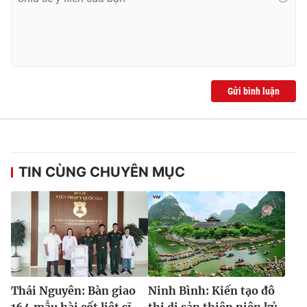
Gửi bình luận
TIN CÙNG CHUYÊN MỤC
Thái Nguyên: Bàn giao
Ninh Bình: Kiến tạo đô
164 mẫu hài cốt liệt sĩ
thị di sản thiên niên kỷ