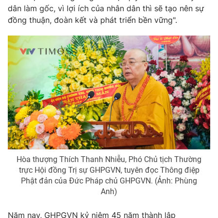
Email:
toasoan@vtv.vn
dân làm gốc, vì lợi ích của nhân dân thì sẽ tạo nên sự
Liên hệ quảng cáo:
024-7300.7108
đồng thuận, đoàn kết và phát triển bền vững".
® Cấm sao chép dưới mọi hình thức nếu không có sự chấp
Hòa thượng Thích Thanh Nhiễu, Phó Chủ tịch Thường
thuận bằng văn bản. Ghi rõ nguồn VTV.vn khi phát hành lại
trực Hội đồng Trị sự GHPGVN, tuyên đọc Thông điệp
thông tin từ website này.
Phật đản của Đức Pháp chủ GHPGVN. (Ảnh: Phùng
Anh)
Năm nay, GHPGVN kỷ niệm 45 năm thành lập