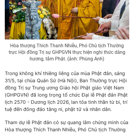
Phim VTV
Giải trí
Hậu trường
Điện ảnh
Đời sống
Nhân vật
Âm nhạc
Du lịch
Khán giả
Giáo dục
Sao
Hòa thượng Thích Thanh Nhiễu, Phó Chủ tịch Thường
Làm đẹp
Giải sao mai
trực Hội đồng Trị sự GHPGVN thực hiện nghi thức dâng
Tuyển sinh
Công nghệ
hương, tắm Phật. (ảnh: Phùng Anh)
Chất lượng cuộc sống
Học trực tuyến
Hitech Công nghệ tương lai
Trong không khí thiêng liêng của mùa Phật đản, sáng
Giao lưu trực tuyến
31/5, tại chùa Quán Sứ (Hà Nội), Ban Thường trực Hội
Sản phẩm
đồng Trị sự Trung ương Giáo hội Phật giáo Việt Nam
Lịch phát sóng
(GHPGVN) đã long trọng tổ chức Đại lễ Phật đản Phật
Thị trường
lịch 2570 - Dương lịch 2026, lan tỏa tinh thần từ bi, trí
Tư vấn
tuệ đến đông đảo tăng ni, phật tử và nhân dân.
Chuyên mục khác
Tham dự lễ Phật đản có sự quang lâm chứng minh của
Emagazine
Podcast
Hòa thượng Thích Thanh Nhiễu, Phó Chủ tịch Thường