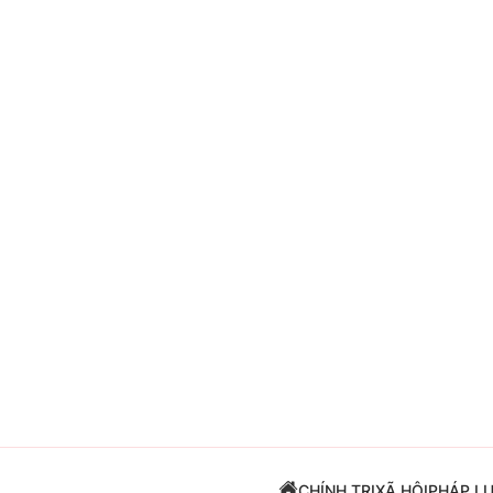
Giải trí
Đời sống
Điện ảnh
Du lịch
Âm nhạc
Làm đẹp
Sao
Chất lượng cuộc sốn
CHÍNH TRỊ
XÃ HỘI
PHÁP L