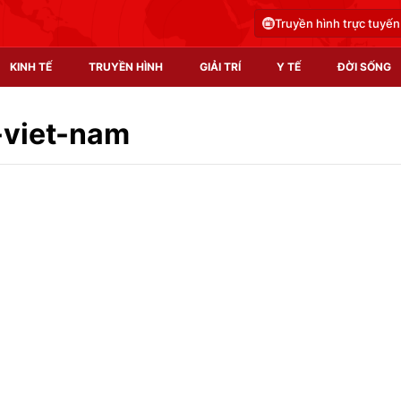
Truyền hình trực tuyến
KINH TẾ
TRUYỀN HÌNH
GIẢI TRÍ
Y TẾ
ĐỜI SỐNG
Pháp luật
Y tế
-viet-nam
Truyền hình
Multimedia
Phim VTV
Video
Hậu trường
Shorts video
Nhân vật
Podcast
Khán giả
EMagazine
Giải sao mai
Photo
Infographic