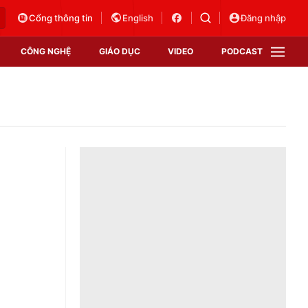
Cổng thông tin
English
Đăng nhập
CÔNG NGHỆ
GIÁO DỤC
VIDEO
PODCAST
VTV Money
VTV Thể thao
VTV Sức khoẻ
Bất động sản
Thị trường 24h
Tấm lòng Việt
Vươn mình bằng AI
VTV4
VTV8
VTV9
Lịch phát sóng
Giao lưu trực tuyến
Sự kiện