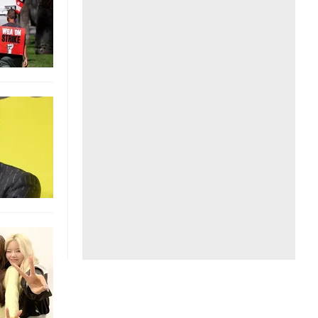
Liên hệ toà soạn
hệ tương lai