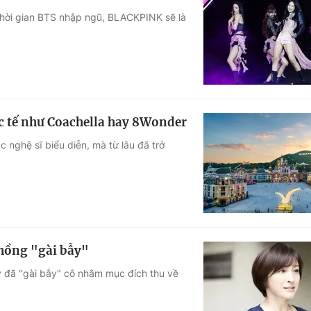
thời gian BTS nhập ngũ, BLACKPINK sẽ là
uốc tế như Coachella hay 8Wonder
c nghệ sĩ biểu diễn, mà từ lâu đã trở
chồng "gài bẫy"
 đã "gài bẫy" cô nhằm mục đích thu về