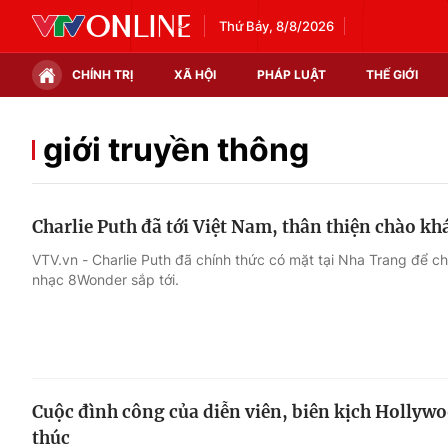
Thứ Bảy, 8/8/2026
CHÍNH TRỊ
XÃ HỘI
PHÁP LUẬT
THẾ GIỚI
Chính trị
Xã hội
giới truyền thông
Thế giới
Kinh tế
Charlie Puth đã tới Việt Nam, thân thiện chào kh
Tin tức
Tài chính
VTV.vn - Charlie Puth đã chính thức có mặt tại Nha Trang để chu
nhạc 8Wonder sắp tới.
Thế giới đó đây
Thị trường
Câu chuyện quốc tế
Góc doanh nghiệp
Dữ liệu và đời sống
Cuộc đình công của diễn viên, biên kịch Hollyw
thúc