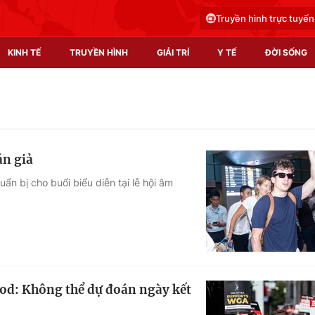
Truyền hình trực tuyến
KINH TẾ
TRUYỀN HÌNH
GIẢI TRÍ
Y TẾ
ĐỜI SỐNG
Pháp luật
Y tế
Truyền hình
Multimedia
án giả
Phim VTV
Video
ẩn bị cho buổi biểu diễn tại lễ hội âm
Hậu trường
Shorts video
Nhân vật
Podcast
Khán giả
EMagazine
Giải sao mai
Photo
ood: Không thể dự đoán ngày kết
Infographic