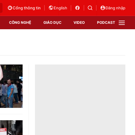
Cổng thông tin
English
Đăng nhập
CÔNG NGHỆ
GIÁO DỤC
VIDEO
PODCAST
VTV Money
VTV Thể thao
VTV Sức khoẻ
Bất động sản
Thị trường 24h
Tấm lòng Việt
Vươn mình bằng AI
VTV4
VTV8
VTV9
Lịch phát sóng
Giao lưu trực tuyến
Sự kiện