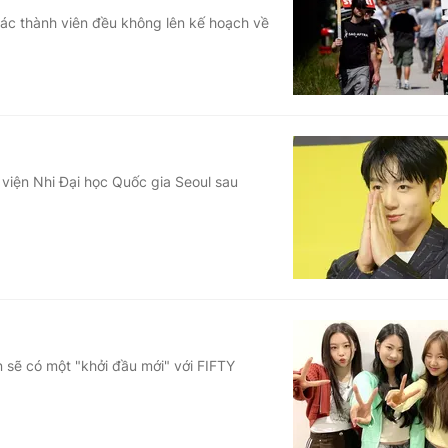
 các thành viên đều không lên kế hoạch về
Góc ảnh
Giáo dục
Công nghệ
Tuyển sinh
Hitech Công ng
Học trực tuyến
Sản phẩm
viện Nhi Đại học Quốc gia Seoul sau
g
Thị trường
Tư vấn
sẽ có một "khởi đầu mới" với FIFTY