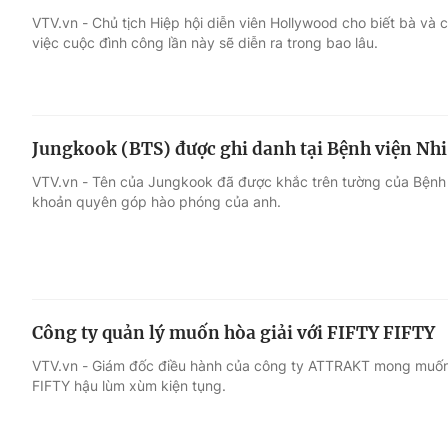
VTV.vn - Chủ tịch Hiệp hội diễn viên Hollywood cho biết bà và
việc cuộc đình công lần này sẽ diễn ra trong bao lâu.
Giải trí
Đời sống
Điện ảnh
Du lịch
Jungkook (BTS) được ghi danh tại Bệnh viện Nhi
Âm nhạc
Làm đẹp
VTV.vn - Tên của Jungkook đã được khắc trên tường của Bệnh 
khoản quyên góp hào phóng của anh.
Sao
Chất lượng cuộc sốn
Công ty quản lý muốn hòa giải với FIFTY FIFTY
VTV.vn - Giám đốc điều hành của công ty ATTRAKT mong muốn 
FIFTY hậu lùm xùm kiện tụng.