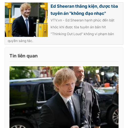
Ðiện thoại Thời báo VTV:
024.66 897 897
Ed Sheeran thắng kiện, được tòa
Email:
toasoan@vtv.vn
tuyên án "không đạo nhạc"
Liên hệ quảng cáo:
024-7300.7108
VTV.vn - Ed Sheeran hạnh phúc đến bật
khóc khi được tòa tuyên án bản hit
"Thinking Out Loud" không vi phạm bản
quyền sáng tác.
Tin liên quan
® Cấm sao chép dưới mọi hình thức nếu không có sự chấp
thuận bằng văn bản. Ghi rõ nguồn VTV.vn khi phát hành lại
thông tin từ website này.