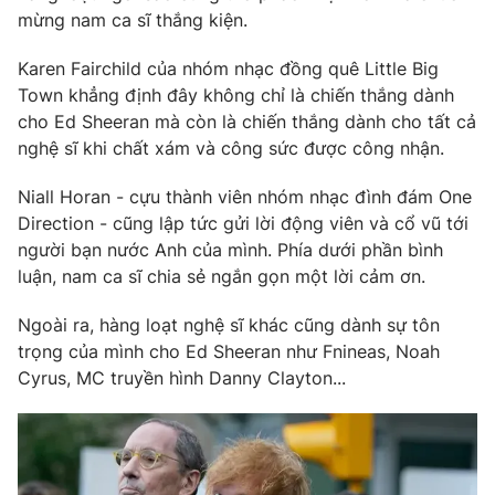
Phim VTV
mừng nam ca sĩ thắng kiện.
Giải trí
Hậu trường
Karen Fairchild của nhóm nhạc đồng quê Little Big
Điện ảnh
Đời sống
Nhân vật
Town khẳng định đây không chỉ là chiến thắng dành
Âm nhạc
cho Ed Sheeran mà còn là chiến thắng dành cho tất cả
Du lịch
Khán giả
nghệ sĩ khi chất xám và công sức được công nhận.
Giáo dục
Sao
Làm đẹp
Giải sao mai
Niall Horan - cựu thành viên nhóm nhạc đình đám One
Tuyển sinh
Công nghệ
Chất lượng cuộc sống
Direction - cũng lập tức gửi lời động viên và cổ vũ tới
Học trực tuyến
người bạn nước Anh của mình. Phía dưới phần bình
Hitech Công nghệ tương lai
luận, nam ca sĩ chia sẻ ngắn gọn một lời cảm ơn.
Giao lưu trực tuyến
Sản phẩm
Ngoài ra, hàng loạt nghệ sĩ khác cũng dành sự tôn
Lịch phát sóng
Thị trường
trọng của mình cho Ed Sheeran như Fnineas, Noah
Cyrus, MC truyền hình Danny Clayton...
Tư vấn
Chuyên mục khác
Emagazine
Podcast