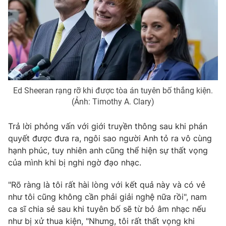
Photo
Infographic
Video
Shorts video
VTV Money
VTV Thể thao
Ed Sheeran rạng rỡ khi được tòa án tuyên bố thắng kiện.
(Ảnh: Timothy A. Clary)
VTV Sức khoẻ
Bất động sản
Trả lời phỏng vấn với giới truyền thông sau khi phán
Thị trường 24h
Tấm lòng Việt
quyết được đưa ra, ngôi sao người Anh tỏ ra vô cùng
hạnh phúc, tuy nhiên anh cũng thể hiện sự thất vọng
của mình khi bị nghi ngờ đạo nhạc.
VTV4
Vươn mình bằng AI
"Rõ ràng là tôi rất hài lòng với kết quả này và có vẻ
VTV9
VTV8
như tôi cũng không cần phải giải nghệ nữa rồi", nam
ca sĩ chia sẻ sau khi tuyên bố sẽ từ bỏ âm nhạc nếu
như bị xử thua kiện, "Nhưng, tôi rất thất vọng khi
Liên hệ tòa soạn
English