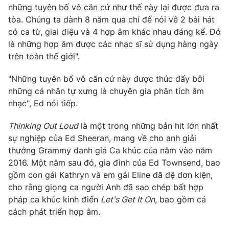
những tuyên bố vô căn cứ như thế này lại được đưa ra
tòa. Chúng ta dành 8 năm qua chỉ để nói về 2 bài hát
có ca từ, giai điệu và 4 hợp âm khác nhau đáng kể. Đó
là những hợp âm được các nhạc sĩ sử dụng hàng ngày
THỜI BÁO VTV
trên toàn thế giới".
"Những tuyên bố vô căn cứ này được thúc đẩy bởi
những cá nhân tự xưng là chuyên gia phân tích âm
Theo dõi báo trên
nhạc", Ed nói tiếp.
Thinking Out Loud
là một trong những bản hit lớn nhất
Cơ quan chủ quản:
Đài Truyền hình Việt Nam
sự nghiệp của Ed Sheeran, mang về cho anh giải
Cơ quan báo chí:
Thời báo VTV
thưởng Grammy danh giá Ca khúc của năm vào năm
Giấy phép hoạt động báo in và báo điện tử số 483/GP-BTTTT
2016. Một năm sau đó, gia đình của Ed Townsend, bao
cấp ngày 29/12/2023
gồm con gái Kathryn và em gái Eline đã đệ đơn kiện,
Tổng Biên tập:
Vũ Thanh Thủy
cho rằng giọng ca người Anh đã sao chép bất hợp
Phó Tổng Biên tập:
Nguyễn Thị Mỹ Hạnh, Phạm Quốc Thắng,
pháp ca khúc kinh điển
Let's Get It On
, bao gồm cả
Nguyễn Trọng Ninh
cách phát triển hợp âm.
Tổng đài VTV:
024.38 355 931 - 024.38 355 932