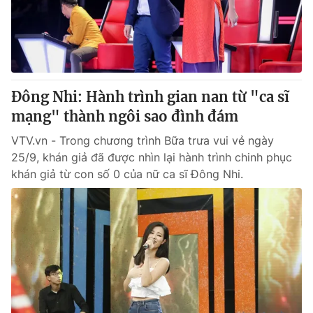
Thị trường 24h
Tấm lòng Việt
VTV4
Vươn mình bằng AI
VTV9
VTV8
Đông Nhi: Hành trình gian nan từ "ca sĩ
mạng" thành ngôi sao đình đám
Liên hệ tòa soạn
English
VTV.vn - Trong chương trình Bữa trưa vui vẻ ngày
25/9, khán giả đã được nhìn lại hành trình chinh phục
khán giả từ con số 0 của nữ ca sĩ Đông Nhi.
THỜI BÁO VTV
Theo dõi báo trên
Cơ quan chủ quản:
Đài Truyền hình Việt Nam
Cơ quan báo chí:
Thời báo VTV