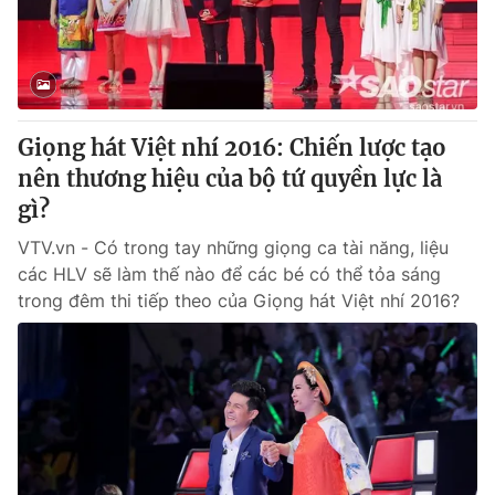
Giao lưu trực tuyến
Sản phẩm
Lịch phát sóng
Thị trường
Tư vấn
Giọng hát Việt nhí 2016: Chiến lược tạo
Chuyên mục khác
nên thương hiệu của bộ tứ quyền lực là
Emagazine
Podcast
gì?
VTV.vn - Có trong tay những giọng ca tài năng, liệu
Photo
Infographic
các HLV sẽ làm thế nào để các bé có thể tỏa sáng
trong đêm thi tiếp theo của Giọng hát Việt nhí 2016?
Video
Shorts video
VTV Money
VTV Thể thao
VTV Sức khoẻ
Bất động sản