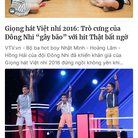
® Cấm sao chép dưới mọi hình thức nếu không có sự chấp
thuận bằng văn bản. Ghi rõ nguồn VTV.vn khi phát hành lại
Giọng hát Việt nhí 2016: Trò cưng của
thông tin từ website này.
Đông Nhi “gây bão” với hit Thật bất ngờ
VTV.vn - Bộ ba hot boy Nhật Minh - Hoàng Lâm -
Hồng Hải của đội Đông Nhi đã khiến khán giả của
Giọng hát Việt nhí 2016 đứng ngồi không yên khi...