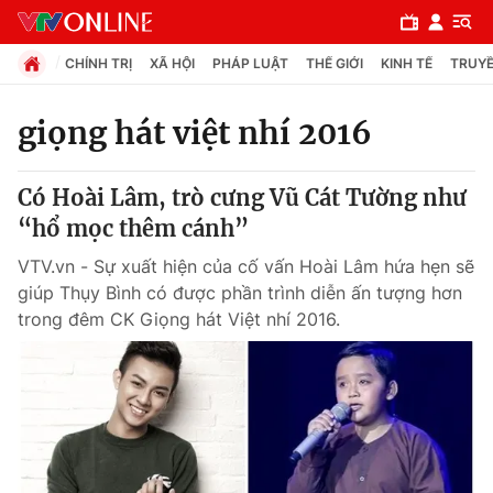
CHÍNH TRỊ
XÃ HỘI
PHÁP LUẬT
THẾ GIỚI
KINH TẾ
TRUYỀ
giọng hát việt nhí 2016
Chuyên mục
Có Hoài Lâm, trò cưng Vũ Cát Tường như
Chính trị
“hổ mọc thêm cánh”
VTV.vn - Sự xuất hiện của cố vấn Hoài Lâm hứa hẹn sẽ
Xã hội
giúp Thụy Bình có được phần trình diễn ấn tượng hơn
trong đêm CK Giọng hát Việt nhí 2016.
Pháp luật
Y tế
Thế giới