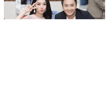
Tin mới
Video
Live
Emagazine
Trang chủ
Xuất hiện giọng ca nhí hứa hẹn “soán
ngôi” Hồ Văn Cường
VTV.vn - Ngay trong tập 1 Giọng hát Việt nhí mùa 4,
khán giả đã có cơ hội thưởng thức một giọng ca có
khá nhiều màu sắc tương đồng với Hồ Văn Cường.