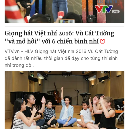
Giấy phép hoạt động báo in và báo điện tử số 483/GP-BTTTT
cấp ngày 29/12/2023
Tổng Biên tập:
Vũ Thanh Thủy
Phó Tổng Biên tập:
Nguyễn Thị Mỹ Hạnh, Phạm Quốc Thắng,
Giọng hát Việt nhí 2016: Vũ Cát Tường
Nguyễn Trọng Ninh
Tổng đài VTV:
"vã mồ hôi" với 6 chiến binh nhí
024.38 355 931 - 024.38 355 932
Ðiện thoại Thời báo VTV:
024.66 897 897
VTV.vn - HLV Giọng hát Việt nhí 2016 Vũ Cát Tường
Email:
toasoan@vtv.vn
đã dành rất nhiều thời gian để dạy cho từng thí sinh
Liên hệ quảng cáo:
024-7300.7108
nhí trong đội.