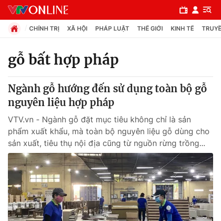
CHÍNH TRỊ
XÃ HỘI
PHÁP LUẬT
THẾ GIỚI
KINH TẾ
TRUYỀ
gỗ bất hợp pháp
Chuyên mục
Ngành gỗ hướng đến sử dụng toàn bộ gỗ
Chính trị
nguyên liệu hợp pháp
VTV.vn - Ngành gỗ đặt mục tiêu không chỉ là sản
Xã hội
phẩm xuất khẩu, mà toàn bộ nguyên liệu gỗ dùng cho
sản xuất, tiêu thụ nội địa cũng từ nguồn rừng trồng...
Pháp luật
Y tế
Thế giới