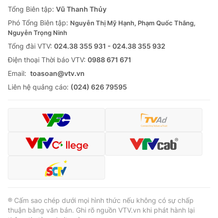
Giao lưu trực tuyến
Tổng Biên tập:
Vũ Thanh Thủy
Sản phẩm
Phó Tổng Biên tập:
Nguyễn Thị Mỹ Hạnh, Phạm Quốc Thắng,
Lịch phát sóng
Thị trường
Nguyễn Trọng Ninh
Tổng đài VTV:
024.38 355 931 - 024.38 355 932
Tư vấn
Ðiện thoại Thời báo VTV:
0988 671 671
Chuyên mục khác
Email:
toasoan@vtv.vn
Emagazine
Podcast
Liên hệ quảng cáo:
(024) 626 79595
Photo
Infographic
Video
Shorts video
VTV Money
VTV Thể thao
VTV Sức khoẻ
Bất động sản
® Cấm sao chép dưới mọi hình thức nếu không có sự chấp
thuận bằng văn bản. Ghi rõ nguồn VTV.vn khi phát hành lại