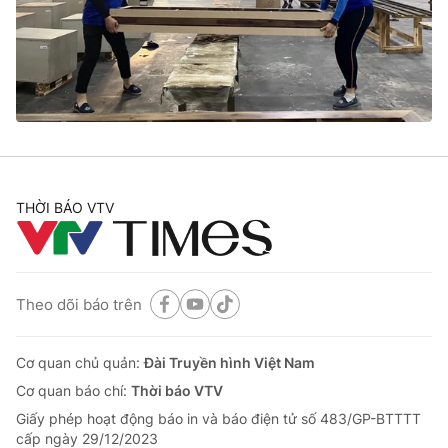
Tin tức
Kinh tế
Thế giới đó đây
Tài chính
Dữ liệu và đời sống
Câu chuyện quốc tế
Thị trường
Truyền hình
Góc doanh nghiệp
Phim VTV
THỜI BÁO VTV
Giải trí
Hậu trường
Điện ảnh
Đời sống
Nhân vật
Âm nhạc
Theo dõi báo trên
Du lịch
Khán giả
Giáo dục
Sao
Làm đẹp
Giải sao mai
Cơ quan chủ quản:
Đài Truyền hình Việt Nam
Tuyển sinh
Công nghệ
Cơ quan báo chí:
Thời báo VTV
Chất lượng cuộc sống
Học trực tuyến
Giấy phép hoạt động báo in và báo điện tử số 483/GP-BTTTT
Hitech Công nghệ tương lai
cấp ngày 29/12/2023