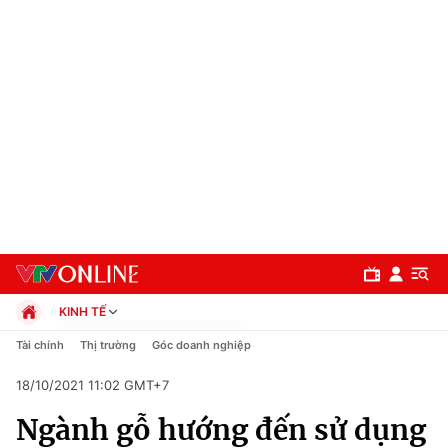
KINH TẾ
Chính trị
Tài chính
Thị trường
Góc doanh nghiệp
Xã hội
18/10/2021 11:02 GMT+7
Pháp luật
Chuyên mục
Kinh tế
Ngành gỗ hướng đến sử dụng
Thể thao