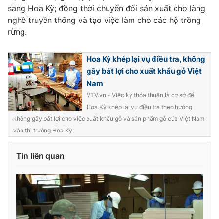
Ðiện thoại Thời báo VTV:
024.66 897 897
sang Hoa Kỳ; đồng thời chuyển đổi sản xuất cho làng
Email:
toasoan@vtv.vn
nghề truyền thống và tạo việc làm cho các hộ trồng
rừng.
Liên hệ quảng cáo:
024-7300.7108
Hoa Kỳ khép lại vụ điều tra, không
gây bất lợi cho xuất khẩu gỗ Việt
Nam
VTV.vn - Việc ký thỏa thuận là cơ sở để
Hoa Kỳ khép lại vụ điều tra theo hướng
không gây bất lợi cho việc xuất khẩu gỗ và sản phẩm gỗ của Việt Nam
vào thị trường Hoa Kỳ.
Tin liên quan
® Cấm sao chép dưới mọi hình thức nếu không có sự chấp
thuận bằng văn bản. Ghi rõ nguồn VTV.vn khi phát hành lại
thông tin từ website này.