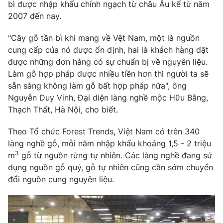
Phim VTV
bì được nhập khẩu chính ngạch từ châu Âu kể từ năm
Giải trí
2007 đến nay.
Hậu trường
Điện ảnh
"Cây gỗ tần bì khi mang về Vệt Nam, một là nguồn
Đời sống
Nhân vật
cung cấp của nó được ổn định, hai là khách hàng đặt
Âm nhạc
Du lịch
được những đơn hàng có sự chuẩn bị về nguyên liệu.
Khán giả
Giáo dục
Sao
Làm gỗ hợp pháp được nhiều tiền hơn thì người ta sẽ
Làm đẹp
Giải sao mai
sẵn sàng không làm gỗ bất hợp pháp nữa", ông
Tuyển sinh
Công nghệ
Nguyễn Duy Vinh, Đại diện làng nghề mộc Hữu Bằng,
Chất lượng cuộc sống
Học trực tuyến
Thạch Thất, Hà Nội, cho biết.
Hitech Công nghệ tương lai
Giao lưu trực tuyến
Theo Tổ chức Forest Trends, Việt Nam có trên 340
Sản phẩm
làng nghề gỗ, mỗi năm nhập khẩu khoảng 1,5 - 2 triệu
3
Lịch phát sóng
m
gỗ từ nguồn rừng tự nhiên. Các làng nghề đang sử
Thị trường
dụng nguồn gỗ quý, gỗ tự nhiên cũng cần sớm chuyển
Tư vấn
đổi nguồn cung nguyên liệu.
Chuyên mục khác
Emagazine
Podcast