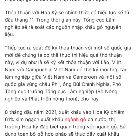
Thỏa thuận với Hoa Kỳ sẽ chính thức có hiệu lực kể từ
đầu tháng 11. Trong thời gian này, Tổng cục Lâm
nghiệp sẽ rà soát các nguồn nhập khẩu gỗ nguyên
THỜI BÁO VTV
liệu.
"Tiếp tục rà soát để ký thỏa thuận với một số quốc gia
mới để chúng ta có thể thực thi hiệu quả thỏ thuận
Theo dõi báo trên
này, ví dụ như là sẽ ký kết thỏa thuận với Lào, Việt
Nam với Campuchia, Việt Nam có thể ký mới hợp tác
Cơ quan chủ quản:
Đài Truyền hình Việt Nam
lâm nghiệp giữa Việt Nam và Cameroon và một số
quốc gia vùng châu Phi", ông Bùi Chính Nghĩa, Phó
Cơ quan báo chí:
Thời báo VTV
Tổng cục trưởng Tổng cục Lâm nghiệp (Bộ Nông
Giấy phép hoạt động báo in và báo điện tử số 483/GP-BTTTT
nghiệp và Phát triển nông thôn), cho hay.
cấp ngày 29/12/2023
Tổng Biên tập:
Vũ Thanh Thủy
8 tháng đầu năm 2021, xuất khẩu vào Hoa Kỳ chiếm
Phó Tổng Biên tập:
Nguyễn Thị Mỹ Hạnh, Phạm Quốc Thắng,
61% kim ngạch xuất khẩu
ngành gỗ
cả nước, thị
Nguyễn Trọng Ninh
trường Hoa Kỳ đặc biệt quan trọng với ngành gỗ. Sử
Tổng đài VTV:
024.38 355 931 - 024.38 355 932
dụng toàn bộ gỗ hợp pháp sẽ thúc đẩy xuất khẩu