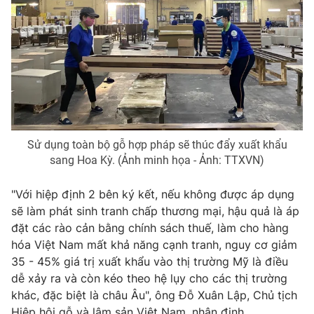
Photo
Infographic
Video
Shorts video
VTV Money
VTV Thể thao
VTV Sức khoẻ
Bất động sản
Sử dụng toàn bộ gỗ hợp pháp sẽ thúc đẩy xuất khẩu
sang Hoa Kỳ. (Ảnh minh họa - Ảnh: TTXVN)
Thị trường 24h
Tấm lòng Việt
"Với hiệp định 2 bên ký kết, nếu không được áp dụng
sẽ làm phát sinh tranh chấp thương mại, hậu quả là áp
VTV4
Vươn mình bằng AI
đặt các rào cản bằng chính sách thuế, làm cho hàng
hóa Việt Nam mất khả năng cạnh tranh, nguy cơ giảm
35 - 45% giá trị xuất khẩu vào thị trường Mỹ là điều
VTV9
VTV8
dễ xảy ra và còn kéo theo hệ lụy cho các thị trường
khác, đặc biệt là châu Âu", ông Đỗ Xuân Lập, Chủ tịch
Liên hệ tòa soạn
English
Hiệp hội gỗ và lâm sản Việt Nam, nhận định.