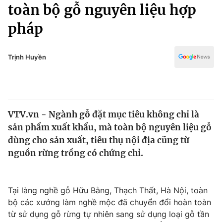
Chính trị
toàn bộ gỗ nguyên liệu hợp
Truyền hình
pháp
Văn hóa - Giải trí
Xã hội
Y tế
Đời sống
Trịnh Huyền
Pháp luật
Công nghệ
Giáo dục
Y tế
VTV.vn - Ngành gỗ đặt mục tiêu không chỉ là
Thế giới
sản phẩm xuất khẩu, mà toàn bộ nguyên liệu gỗ
Tin tức
dùng cho sản xuất, tiêu thụ nội địa cũng từ
Kinh tế
nguồn rừng trồng có chứng chỉ.
Thế giới đó đây
Tài chính
Dữ liệu và đời sống
Câu chuyện quốc tế
Thị trường
Tại làng nghề gỗ Hữu Bằng, Thạch Thất, Hà Nội, toàn
bộ các xưởng làm nghề mộc đã chuyển đổi hoàn toàn
Truyền hình
Góc doanh nghiệp
từ sử dụng gỗ rừng tự nhiên sang sử dụng loại gỗ tần