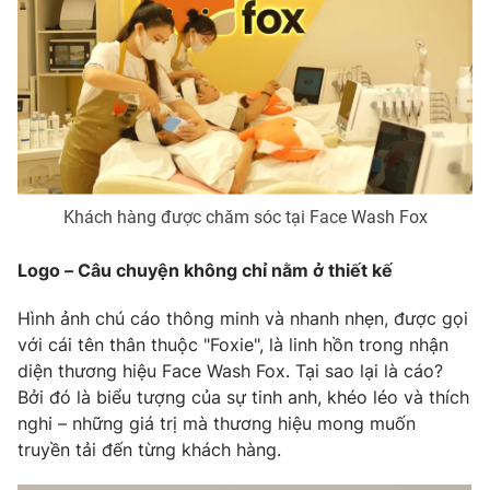
Phim VTV
Giải trí
Hậu trường
Điện ảnh
Đời sống
Nhân vật
Âm nhạc
Du lịch
Khán giả
Giáo dục
Sao
Làm đẹp
Giải sao mai
Tuyển sinh
Công nghệ
Khách hàng được chăm sóc tại Face Wash Fox
Chất lượng cuộc sống
Học trực tuyến
Hitech Công nghệ tương lai
Logo – Câu chuyện không chỉ nằm ở thiết kế
Giao lưu trực tuyến
Sản phẩm
Hình ảnh chú cáo thông minh và nhanh nhẹn, được gọi
Lịch phát sóng
với cái tên thân thuộc "Foxie", là linh hồn trong nhận
Thị trường
diện thương hiệu Face Wash Fox. Tại sao lại là cáo?
Tư vấn
Bởi đó là biểu tượng của sự tinh anh, khéo léo và thích
Chuyên mục khác
nghi – những giá trị mà thương hiệu mong muốn
truyền tải đến từng khách hàng.
Emagazine
Podcast