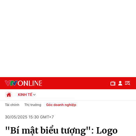
KINH TẾ
Chính trị
Tài chính
Thị trường
Góc doanh nghiệp
Xã hội
30/05/2025 15:30 GMT+7
Pháp luật
Chuyên mục
Kinh tế
"Bí mật biểu tượng": Logo
Thể thao