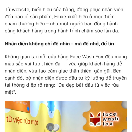
Từ website, biển hiệu cửa hàng, đồng phục nhân viên
đến bao bì sản phẩm, Foxie xuất hiện ở mọi điểm
chạm thương hiệu – như một người bạn đồng hành
THỜI BÁO VTV
cùng khách hàng trong hành trình chăm sóc làn da.
Nhận diện không chỉ để nhìn – mà để nhớ, để tin
Không gian tại mỗi cửa hàng Face Wash Fox đều mang
Theo dõi báo trên
màu sắc vui tươi, hiện đại – vừa giúp khách hàng dễ
nhận diện, vừa tạo cảm giác thân thiện, gần gũi. Bên
Cơ quan chủ quản:
Đài Truyền hình Việt Nam
cạnh đó, bộ nhận diện được đầu tư kỹ lưỡng để truyền
Cơ quan báo chí:
Thời báo VTV
tải thông điệp rõ ràng: "Da đẹp bắt đầu từ việc rửa
Giấy phép hoạt động báo in và báo điện tử số 483/GP-BTTTT
mặt".
cấp ngày 29/12/2023
Tổng Biên tập:
Vũ Thanh Thủy
Phó Tổng Biên tập:
Nguyễn Thị Mỹ Hạnh, Phạm Quốc Thắng,
Nguyễn Trọng Ninh
Tổng đài VTV:
024.38 355 931 - 024.38 355 932