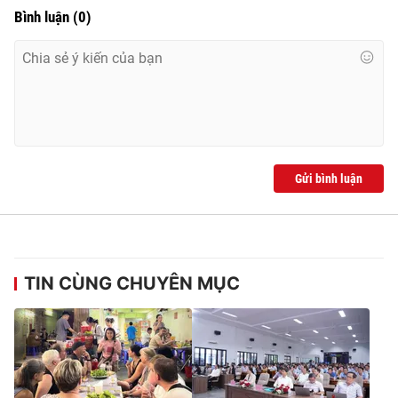
Bình luận
(
0
)
Gửi bình luận
TIN CÙNG CHUYÊN MỤC