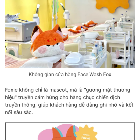
Ðiện thoại Thời báo VTV:
024.66 897 897
Email:
toasoan@vtv.vn
Liên hệ quảng cáo:
024-7300.7108
Không gian cửa hàng Face Wash Fox
Foxie không chỉ là mascot, mà là "gương mặt thương
hiệu" truyền cảm hứng cho hàng chục chiến dịch
truyền thông, giúp khách hàng dễ dàng ghi nhớ và kết
® Cấm sao chép dưới mọi hình thức nếu không có sự chấp
nối sâu sắc.
thuận bằng văn bản. Ghi rõ nguồn VTV.vn khi phát hành lại
thông tin từ website này.