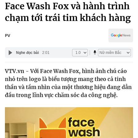
Chính trị
Face Wash Fox và hành trình
Truyền hình
chạm tới trái tim khách hàng
Văn hóa - Giải trí
Xã hội
Y tế
Đời sống
PV
Pháp luật
Công nghệ
Giáo dục
Nghe đọc bài
2:01
Y tế
VTV.vn - Với Face Wash Fox, hình ảnh chú cáo
Thế giới
nhỏ trên logo là biểu tượng mang theo cả tinh
Tin tức
thần và tầm nhìn của một thương hiệu đang dẫn
Kinh tế
đầu trong lĩnh vực chăm sóc da công nghệ.
Thế giới đó đây
Tài chính
Dữ liệu và đời sống
Câu chuyện quốc tế
Thị trường
Truyền hình
Góc doanh nghiệp