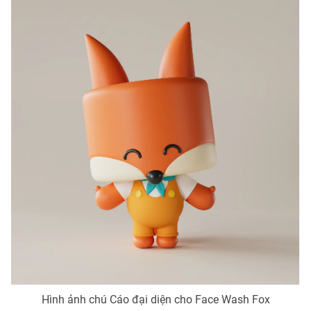
Photo
Infographic
Video
Shorts video
VTV Money
VTV Thể thao
VTV Sức khoẻ
Bất động sản
Thị trường 24h
Tấm lòng Việt
VTV4
Vươn mình bằng AI
VTV9
VTV8
Hình ảnh chú Cáo đại diện cho Face Wash Fox
Liên hệ tòa soạn
English