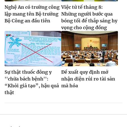
Nghệ An có trường công
Việc tử tế tháng 8:
lập mang tên Bộ trưởng
Những người bước qua
Bộ Công an đầu tiên
bóng tối để thắp sáng hy
vọng cho cộng đồng
Sự thật thuốc đông y
Ðề xuất quy định mở
''chữa bách bệnh'':
nhận diện rủi ro tài sản
“Khỏi giả tạo”, hậu quả
mã hóa
thật