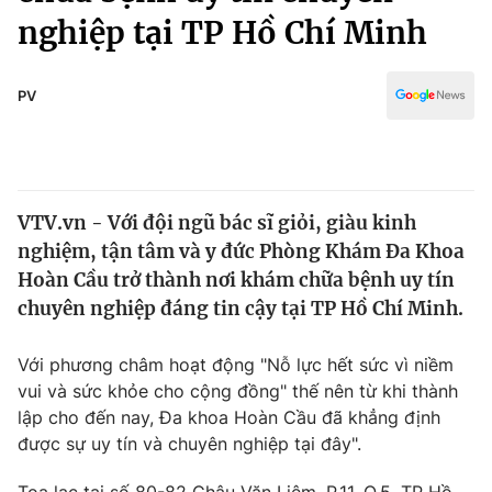
Chính trị
nghiệp tại TP Hồ Chí Minh
Truyền hình
Văn hóa - Giải trí
Xã hội
Y tế
PV
Đời sống
Pháp luật
Công nghệ
Giáo dục
Y tế
VTV.vn - Với đội ngũ bác sĩ giỏi, giàu kinh
nghiệm, tận tâm và y đức Phòng Khám Đa Khoa
Thế giới
Hoàn Cầu trở thành nơi khám chữa bệnh uy tín
Tin tức
chuyên nghiệp đáng tin cậy tại TP Hồ Chí Minh.
Kinh tế
Thế giới đó đây
Với phương châm hoạt động "Nỗ lực hết sức vì niềm
Tài chính
Dữ liệu và đời sống
vui và sức khỏe cho cộng đồng" thế nên từ khi thành
Câu chuyện quốc tế
Thị trường
lập cho đến nay, Đa khoa Hoàn Cầu đã khẳng định
được sự uy tín và chuyên nghiệp tại đây".
Truyền hình
Góc doanh nghiệp