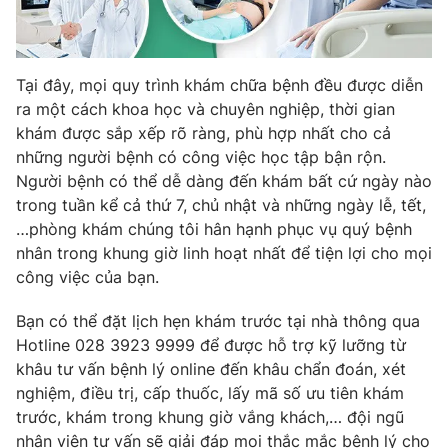
Ðiện thoại Thời báo VTV:
024.66 897 897
Email:
toasoan@vtv.vn
Liên hệ quảng cáo:
024-7300.7108
Tại đây, mọi quy trình khám chữa bệnh đều được diễn
ra một cách khoa học và chuyên nghiệp, thời gian
khám được sắp xếp rõ ràng, phù hợp nhất cho cả
những người bệnh có công việc học tập bận rộn.
Người bệnh có thể dễ dàng đến khám bất cứ ngày nào
trong tuần kể cả thứ 7, chủ nhật và những ngày lễ, tết,
…phòng khám chúng tôi hân hạnh phục vụ quý bệnh
nhân trong khung giờ linh hoạt nhất để tiện lợi cho mọi
công việc của bạn.
Bạn có thể đặt lịch hẹn khám trước tại nhà thông qua
Hotline 028 3923 9999 để được hỗ trợ kỹ lưỡng từ
® Cấm sao chép dưới mọi hình thức nếu không có sự chấp
khâu tư vấn bệnh lý online đến khâu chẩn đoán, xét
thuận bằng văn bản. Ghi rõ nguồn VTV.vn khi phát hành lại
thông tin từ website này.
nghiệm, điều trị, cấp thuốc, lấy mã số ưu tiên khám
trước, khám trong khung giờ vắng khách,… đội ngũ
nhân viên tư vấn sẽ giải đáp mọi thắc mắc bệnh lý cho