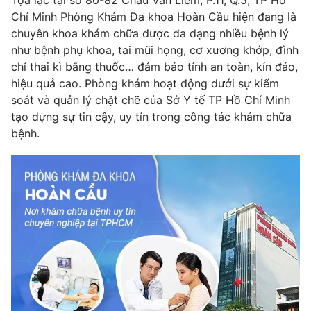
Tọa lạc tại số 80-82 Châu Văn Liêm, P.11, Q.5, TP Hồ
Phim VTV
Giải trí
Chí Minh Phòng Khám Đa khoa Hoàn Cầu hiện đang là
Hậu trường
chuyên khoa khám chữa được đa dạng nhiều bệnh lý
Điện ảnh
như bệnh phụ khoa, tai mũi họng, cơ xương khớp, đình
Đời sống
Nhân vật
chỉ thai kì bằng thuốc… đảm bảo tính an toàn, kín đáo,
Âm nhạc
hiệu quả cao. Phòng khám hoạt động dưới sự kiểm
Du lịch
Khán giả
Giáo dục
Sao
soát và quản lý chặt chẽ của Sở Y tế TP Hồ Chí Minh
Làm đẹp
Giải sao mai
tạo dựng sự tin cậy, uy tín trong công tác khám chữa
Tuyển sinh
bệnh.
Công nghệ
Chất lượng cuộc sống
Học trực tuyến
Hitech Công nghệ tương lai
Giao lưu trực tuyến
Sản phẩm
Lịch phát sóng
Thị trường
Tư vấn
Chuyên mục khác
Emagazine
Podcast