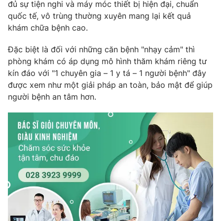
đủ sự tiện nghi và máy móc thiết bị hiện đại, chuẩn
quốc tế, vô trùng thường xuyên mang lại kết quả
khám chữa bệnh cao.
THỜI BÁO VTV
Đặc biệt là đối với những căn bệnh "nhạy cảm" thì
phòng khám có áp dụng mô hình thăm khám riêng tư
kín đáo với "1 chuyên gia – 1 y tá – 1 người bệnh" đây
được xem như một giải pháp an toàn, bảo mật để giúp
Theo dõi báo trên
người bệnh an tâm hơn.
Cơ quan chủ quản:
Đài Truyền hình Việt Nam
Cơ quan báo chí:
Thời báo VTV
Giấy phép hoạt động báo in và báo điện tử số 483/GP-BTTTT
cấp ngày 29/12/2023
Tổng Biên tập:
Vũ Thanh Thủy
Phó Tổng Biên tập:
Nguyễn Thị Mỹ Hạnh, Phạm Quốc Thắng,
Nguyễn Trọng Ninh
Tổng đài VTV:
024.38 355 931 - 024.38 355 932