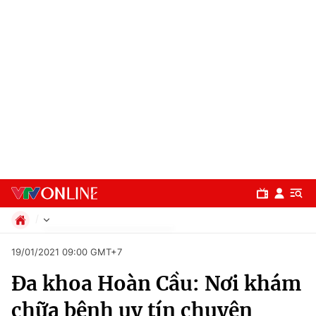
Chính trị
19/01/2021 09:00 GMT+7
Xã hội
Đa khoa Hoàn Cầu: Nơi khám
Pháp luật
Chuyên mục
Kinh tế
chữa bệnh uy tín chuyên
Thể thao