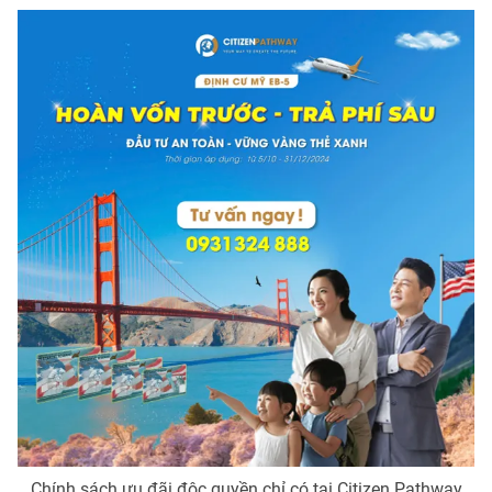
Email:
toasoan@vtv.vn
Liên hệ quảng cáo:
024-7300.7108
® Cấm sao chép dưới mọi hình thức nếu không có sự chấp
thuận bằng văn bản. Ghi rõ nguồn VTV.vn khi phát hành lại
thông tin từ website này.
Chính sách ưu đãi độc quyền chỉ có tại Citizen Pathway