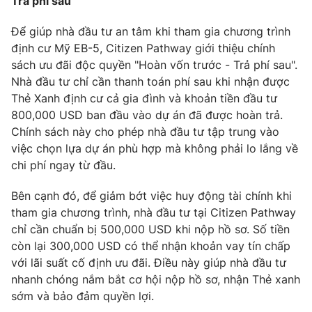
Trả phí sau"
Để giúp nhà đầu tư an tâm khi tham gia chương trình
định cư Mỹ EB-5, Citizen Pathway giới thiệu chính
sách ưu đãi độc quyền "Hoàn vốn trước - Trả phí sau".
THỜI BÁO VTV
Nhà đầu tư chỉ cần thanh toán phí sau khi nhận được
Thẻ Xanh định cư cả gia đình và khoản tiền đầu tư
Theo dõi báo trên
800,000 USD ban đầu vào dự án đã được hoàn trả.
Chính sách này cho phép nhà đầu tư tập trung vào
việc chọn lựa dự án phù hợp mà không phải lo lắng về
Cơ quan chủ quản:
Đài Truyền hình Việt Nam
chi phí ngay từ đầu.
Cơ quan báo chí:
Thời báo VTV
Giấy phép hoạt động báo in và báo điện tử số 483/GP-BTTTT
Bên cạnh đó, để giảm bớt việc huy động tài chính khi
cấp ngày 29/12/2023
tham gia chương trình, nhà đầu tư tại Citizen Pathway
Tổng Biên tập:
Vũ Thanh Thủy
chỉ cần chuẩn bị 500,000 USD khi nộp hồ sơ. Số tiền
Phó Tổng Biên tập:
Nguyễn Thị Mỹ Hạnh, Phạm Quốc Thắng,
còn lại 300,000 USD có thể nhận khoản vay tín chấp
Nguyễn Trọng Ninh
với lãi suất cố định ưu đãi. Điều này giúp nhà đầu tư
Tổng đài VTV:
024.38 355 931 - 024.38 355 932
nhanh chóng nắm bắt cơ hội nộp hồ sơ, nhận Thẻ xanh
Ðiện thoại Thời báo VTV:
024.66 897 897
sớm và bảo đảm quyền lợi.