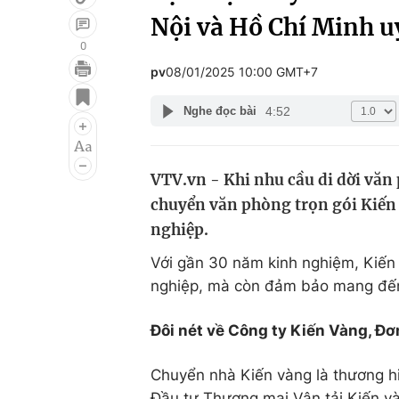
Nội và Hồ Chí Minh u
0
pv
08/01/2025 10:00 GMT+7
Giải trí
Đời sống
4:52
Nghe đọc bài
Điện ảnh
Du lịch
Âm nhạc
Làm đẹp
VTV.vn - Khi nhu cầu di dời văn 
Sao
Chất lượng cuộc sốn
chuyển văn phòng trọn gói Kiến 
nghiệp.
Với gần 30 năm kinh nghiệm, Kiến
nghiệp, mà còn đảm bảo mang đến 
Đôi nét về Công ty Kiến Vàng, Đơ
Chuyển nhà Kiến vàng là thương h
Đầu tư Thương mại Vận tải Kiến và