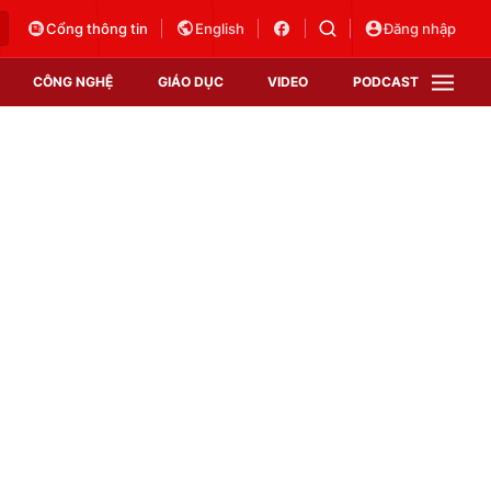
Cổng thông tin
English
Đăng nhập
CÔNG NGHỆ
GIÁO DỤC
VIDEO
PODCAST
VTV Money
VTV Thể thao
VTV Sức khoẻ
Bất động sản
Thị trường 24h
Tấm lòng Việt
Vươn mình bằng AI
VTV4
VTV8
VTV9
Lịch phát sóng
Giao lưu trực tuyến
Sự kiện