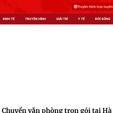
Truyền hình trực tuyến
KINH TẾ
TRUYỀN HÌNH
GIẢI TRÍ
Y TẾ
ĐỜI SỐNG
Pháp luật
Y tế
Truyền hình
Multimedia
Phim VTV
Video
Hậu trường
Shorts video
Nhân vật
Podcast
Khán giả
EMagazine
Giải sao mai
Photo
 Chuyển văn phòng trọn gói tại Hà
Infographic