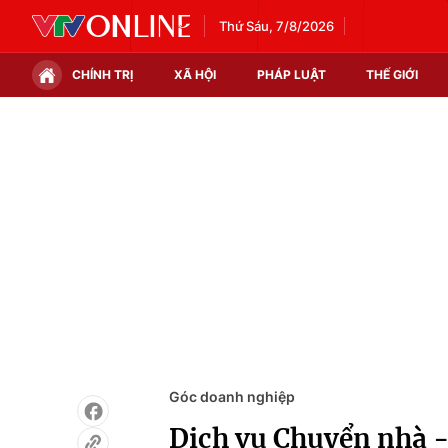
Thứ Sáu, 7/8/2026
CHÍNH TRỊ
XÃ HỘI
PHÁP LUẬT
THẾ GIỚI
Chính trị
Xã hội
Thế giới
Kinh tế
Tin tức
Tài chính
Thế giới đó đây
Thị trường
Câu chuyện quốc tế
Góc doanh nghiệp
Dữ liệu và đời sống
Góc doanh nghiệp
Dịch vụ Chuyển nhà -