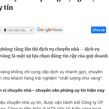
y tín
Góc ảnh
Giáo dục
Công nghệ
Chia sẻ
Tuyển sinh
Hitech Công ng
Học trực tuyến
Sản phẩm
phòng tăng lên thì dịch vụ chuyển nhà – dịch vụ
g
Thị trường
vàng là một sự lựa chọn đáng tin cậy của quý doanh
Tư vấn
 vàng không chỉ cung cấp dịch vụ nhanh gọn, chuyên
cho khách hàng trải nghiệm "chất lượng như vàng".
n vị chuyển nhà – chuyển văn phòng uy tín hiện nay
iệu chuyển nhà uy tín, được vận hành bởi Công ty CP
ng. Công ty tiền thân là HTX Vận tải Kiến vàng hoạt