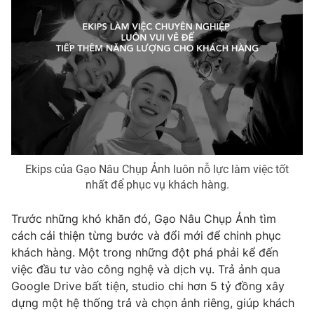
Photo
Infographic
Video
Shorts video
VTV Money
VTV Thể thao
VTV Sức khoẻ
Bất động sản
Ekips của Gạo Nâu Chụp Ảnh luôn nỗ lực làm việc tốt
nhất để phục vụ khách hàng.
Thị trường 24h
Tấm lòng Việt
Trước những khó khăn đó, Gạo Nâu Chụp Ảnh tìm
VTV4
Vươn mình bằng AI
cách cải thiện từng bước và đổi mới để chinh phục
khách hàng. Một trong những đột phá phải kể đến
VTV9
VTV8
việc đầu tư vào công nghệ và dịch vụ. Trả ảnh qua
Google Drive bất tiện, studio chi hơn 5 tỷ đồng xây
dựng một hệ thống trả và chọn ảnh riêng, giúp khách
Liên hệ tòa soạn
English