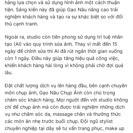
hàng lựa chọn và sử dụng hình ảnh một cách thuận
tiện. Sáng kiến này đã giúp Gạo Nâu nâng cao trải
nghiệm khách hàng và tạo ra sự khác biệt so với đối
thủ cạnh tranh.
THỜI BÁO VTV
Ngoài ra, studio còn tiên phong sử dụng trí tuệ nhân
tạo (AI) vào quy trình sửa ảnh. Thay vì mất đến 15
ngày để chỉnh sửa thì AI đã rút ngắn thời gian xuống
Theo dõi báo trên
còn 1 ngày. Điều này giúp tăng hiệu quả công việc,
khiến khách hàng hài lòng vì không phải chờ đợi quá
lâu.
Cơ quan chủ quản:
Đài Truyền hình Việt Nam
Cơ quan báo chí:
Thời báo VTV
Đặt chất lượng dịch vụ lên hàng đầu, bên cạnh chuyên
Giấy phép hoạt động báo in và báo điện tử số 483/GP-BTTTT
môn chụp ảnh, Gạo Nâu Chụp Ảnh còn chú trọng
cấp ngày 29/12/2023
chăm sóc khách hàng. Mọi người đến với studio không
Tổng Biên tập:
Vũ Thanh Thủy
chỉ để chụp ảnh mà còn được trải nghiệm những dịch
vụ như chăm sóc da, massage chân và thưởng thức
Phó Tổng Biên tập:
Nguyễn Thị Mỹ Hạnh, Phạm Quốc Thắng,
Nguyễn Trọng Ninh
các món ăn nhẹ trước buổi chụp. Đội ngũ stylist
chuyên nghiệp tại dây sẽ tư vấn trang phục, make up
Tổng đài VTV:
024.38 355 931 - 024.38 355 932