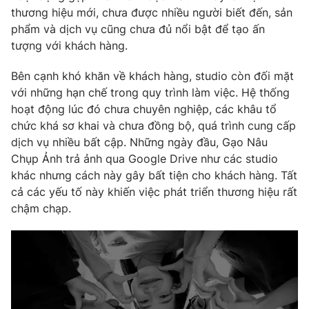
Phim VTV
thương hiệu mới, chưa được nhiều người biết đến, sản
Giải trí
phẩm và dịch vụ cũng chưa đủ nổi bật để tạo ấn
Hậu trường
Điện ảnh
tượng với khách hàng.
Đời sống
Nhân vật
Âm nhạc
Bên cạnh khó khăn về khách hàng, studio còn đối mặt
Du lịch
Khán giả
với những hạn chế trong quy trình làm việc. Hệ thống
Giáo dục
Sao
hoạt động lúc đó chưa chuyên nghiệp, các khâu tổ
Làm đẹp
Giải sao mai
Tuyển sinh
chức khá sơ khai và chưa đồng bộ, quá trình cung cấp
Công nghệ
Chất lượng cuộc sống
dịch vụ nhiều bất cập. Những ngày đầu, Gạo Nâu
Học trực tuyến
Chụp Ảnh trả ảnh qua Google Drive như các studio
Hitech Công nghệ tương lai
Giao lưu trực tuyến
khác nhưng cách này gây bất tiện cho khách hàng. Tất
Sản phẩm
cả các yếu tố này khiến việc phát triển thương hiệu rất
chậm chạp.
Lịch phát sóng
Thị trường
Tư vấn
Chuyên mục khác
Emagazine
Podcast