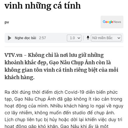
Chính trị
vinh những cá tính
Truyền hình
Văn hóa - Giải trí
Xã hội
Y tế
pv
Đời sống
Pháp luật
Công nghệ
Nghe đọc bài
2:57
Giáo dục
Y tế
VTV.vn - Không chỉ là nơi lưu giữ những
khoảnh khắc đẹp, Gạo Nâu Chụp Ảnh còn là
Thế giới
không gian tôn vinh cá tính riêng biệt của mỗi
khách hàng.
Tin tức
Kinh tế
Thế giới đó đây
Ra đời đúng thời điểm dịch Covid-19 diễn biến phức
Tài chính
tạp, Gạo Nâu Chụp Ảnh đã gặp không ít rào cản trong
Dữ liệu và đời sống
Câu chuyện quốc tế
hoạt động của mình. Nhiều khách hàng lo ngại về nguy
Thị trường
cơ lây nhiễm, không muốn đến studio để chụp ảnh.
Truyền hình
Góc doanh nghiệp
Lịch chụp liên tục bị hủy hoặc dời lại khiến việc duy trì
hoạt động gặp khó khăn. Gạo Nâu khi ấy là một