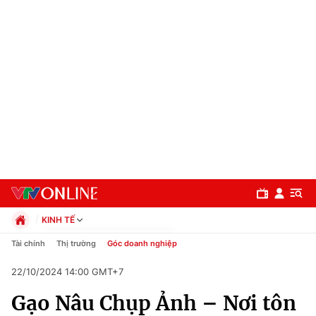
KINH TẾ
Chính trị
Tài chính
Thị trường
Góc doanh nghiệp
Xã hội
22/10/2024 14:00 GMT+7
Pháp luật
Chuyên mục
Kinh tế
Gạo Nâu Chụp Ảnh – Nơi tôn
Thể thao