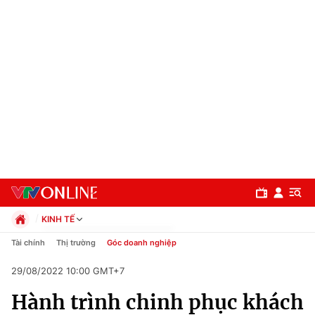
KINH TẾ
Chính trị
Tài chính
Thị trường
Góc doanh nghiệp
Xã hội
29/08/2022 10:00 GMT+7
Pháp luật
Chuyên mục
Kinh tế
Hành trình chinh phục khách
Thể thao