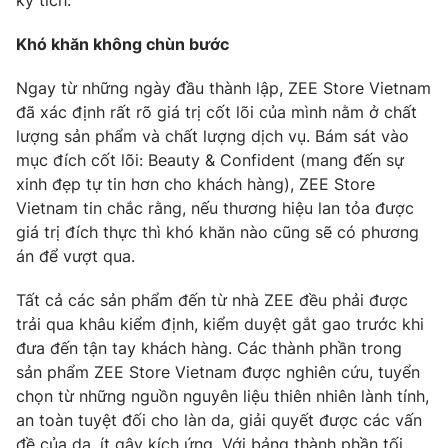
kỳ tích.
Email:
toasoan@vtv.vn
Liên hệ quảng cáo:
024-7300.7108
Khó khăn không chùn bước
Ngay từ những ngày đầu thành lập, ZEE Store Vietnam
đã xác định rất rõ giá trị cốt lõi của mình nằm ở chất
lượng sản phẩm và chất lượng dịch vụ. Bám sát vào
mục đích cốt lõi: Beauty & Confident (mang đến sự
xinh đẹp tự tin hơn cho khách hàng), ZEE Store
Vietnam tin chắc rằng, nếu thương hiệu lan tỏa được
giá trị đích thực thì khó khăn nào cũng sẽ có phương
án để vượt qua.
Tất cả các sản phẩm đến từ nhà ZEE đều phải được
® Cấm sao chép dưới mọi hình thức nếu không có sự chấp
trải qua khâu kiểm định, kiểm duyệt gắt gao trước khi
thuận bằng văn bản. Ghi rõ nguồn VTV.vn khi phát hành lại
đưa đến tận tay khách hàng. Các thành phần trong
thông tin từ website này.
sản phẩm ZEE Store Vietnam được nghiên cứu, tuyển
chọn từ những nguồn nguyên liệu thiên nhiên lành tính,
an toàn tuyệt đối cho làn da, giải quyết được các vấn
đề của da, ít gây kích ứng. Với bảng thành phần tối