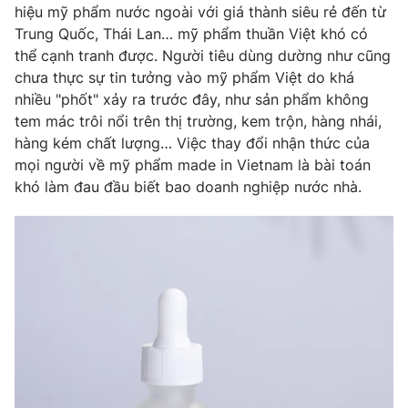
hiệu mỹ phẩm nước ngoài với giá thành siêu rẻ đến từ
Photo
Infographic
Trung Quốc, Thái Lan… mỹ phẩm thuần Việt khó có
thể cạnh tranh được. Người tiêu dùng dường như cũng
chưa thực sự tin tưởng vào mỹ phẩm Việt do khá
Video
Shorts video
nhiều "phốt" xảy ra trước đây, như sản phẩm không
tem mác trôi nổi trên thị trường, kem trộn, hàng nhái,
VTV Money
VTV Thể thao
hàng kém chất lượng… Việc thay đổi nhận thức của
mọi người về mỹ phẩm made in Vietnam là bài toán
khó làm đau đầu biết bao doanh nghiệp nước nhà.
VTV Sức khoẻ
Bất động sản
Thị trường 24h
Tấm lòng Việt
VTV4
Vươn mình bằng AI
VTV9
VTV8
Liên hệ tòa soạn
English