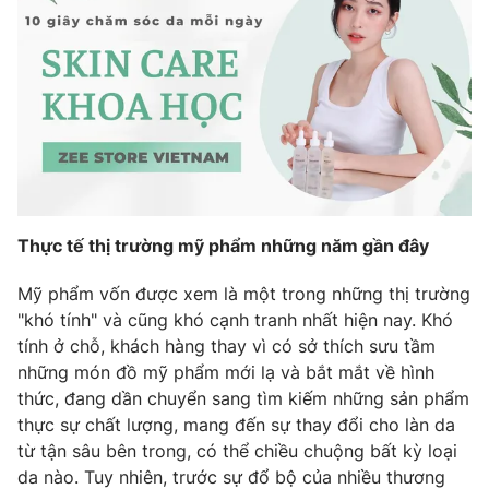
Phim VTV
Giải trí
Hậu trường
Điện ảnh
Đời sống
Nhân vật
Âm nhạc
Du lịch
Khán giả
Giáo dục
Sao
Làm đẹp
Giải sao mai
Tuyển sinh
Công nghệ
Chất lượng cuộc sống
Học trực tuyến
Thực tế thị trường mỹ phẩm những năm gần đây
Hitech Công nghệ tương lai
Giao lưu trực tuyến
Mỹ phẩm vốn được xem là một trong những thị trường
Sản phẩm
"khó tính" và cũng khó cạnh tranh nhất hiện nay. Khó
Lịch phát sóng
Thị trường
tính ở chỗ, khách hàng thay vì có sở thích sưu tầm
những món đồ mỹ phẩm mới lạ và bắt mắt về hình
Tư vấn
thức, đang dần chuyển sang tìm kiếm những sản phẩm
Chuyên mục khác
thực sự chất lượng, mang đến sự thay đổi cho làn da
từ tận sâu bên trong, có thể chiều chuộng bất kỳ loại
Emagazine
Podcast
da nào. Tuy nhiên, trước sự đổ bộ của nhiều thương