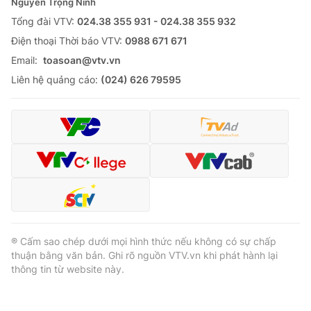
Nguyễn Trọng Ninh
Tổng đài VTV:
024.38 355 931 - 024.38 355 932
Ðiện thoại Thời báo VTV:
0988 671 671
Email:
toasoan@vtv.vn
Liên hệ quảng cáo:
(024) 626 79595
® Cấm sao chép dưới mọi hình thức nếu không có sự chấp
thuận bằng văn bản. Ghi rõ nguồn VTV.vn khi phát hành lại
thông tin từ website này.