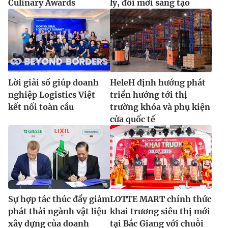
Culinary Awards
lý, đổi mới sáng tạo
Lời giải số giúp doanh
HeleH định hướng phát
nghiệp Logistics Việt
triển hướng tới thị
kết nối toàn cầu
trường khóa và phụ kiện
cửa quốc tế
Sự hợp tác thúc đẩy giảm
LOTTE MART chính thức
phát thải ngành vật liệu
khai trương siêu thị mới
xây dựng của doanh
tại Bắc Giang với chuỗi