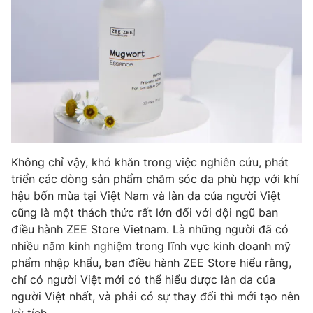
THỜI BÁO VTV
Theo dõi báo trên
Cơ quan chủ quản:
Đài Truyền hình Việt Nam
Không chỉ vậy, khó khăn trong việc nghiên cứu, phát
Cơ quan báo chí:
Thời báo VTV
triển các dòng sản phẩm chăm sóc da phù hợp với khí
Giấy phép hoạt động báo in và báo điện tử số 483/GP-BTTTT
hậu bốn mùa tại Việt Nam và làn da của người Việt
cấp ngày 29/12/2023
cũng là một thách thức rất lớn đối với đội ngũ ban
Tổng Biên tập:
Vũ Thanh Thủy
điều hành ZEE Store Vietnam. Là những người đã có
Phó Tổng Biên tập:
Nguyễn Thị Mỹ Hạnh, Phạm Quốc Thắng,
nhiều năm kinh nghiệm trong lĩnh vực kinh doanh mỹ
Nguyễn Trọng Ninh
phẩm nhập khẩu, ban điều hành ZEE Store hiểu rằng,
Tổng đài VTV:
024.38 355 931 - 024.38 355 932
chỉ có người Việt mới có thể hiểu được làn da của
Ðiện thoại Thời báo VTV:
024.66 897 897
người Việt nhất, và phải có sự thay đổi thì mới tạo nên