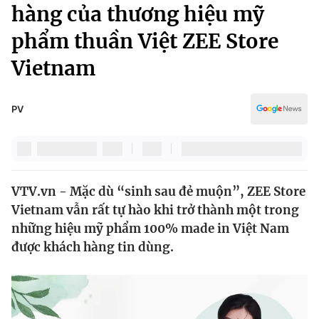
Chính trị
hàng của thương hiệu mỹ
Truyền hình
phẩm thuần Việt ZEE Store
Văn hóa - Giải trí
Xã hội
Y tế
Vietnam
Đời sống
Pháp luật
Công nghệ
Giáo dục
PV
Y tế
Thế giới
VTV.vn - Mặc dù “sinh sau đẻ muộn”, ZEE Store
Tin tức
Vietnam vẫn rất tự hào khi trở thành một trong
Kinh tế
Thế giới đó đây
những hiệu mỹ phẩm 100% made in Việt Nam
Tài chính
được khách hàng tin dùng.
Dữ liệu và đời sống
Câu chuyện quốc tế
Thị trường
Truyền hình
Góc doanh nghiệp