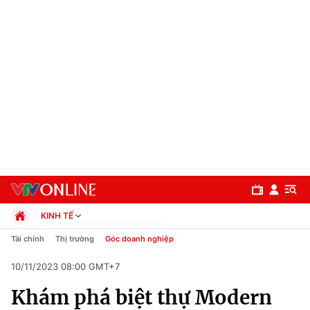
KINH TẾ
Chính trị
Tài chính
Thị trường
Góc doanh nghiệp
Xã hội
10/11/2023 08:00 GMT+7
Pháp luật
Chuyên mục
Kinh tế
Khám phá biệt thự Modern
Thể thao