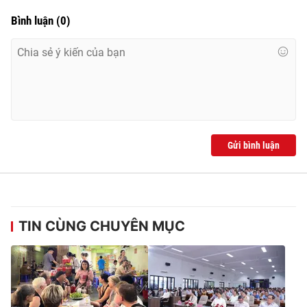
Bình luận
(
0
)
Gửi bình luận
TIN CÙNG CHUYÊN MỤC