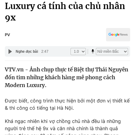
Chính trị
Luxury cá tính của chủ nhân
Truyền hình
9x
Văn hóa - Giải trí
Xã hội
Y tế
Đời sống
PV
Pháp luật
Công nghệ
Giáo dục
Nghe đọc bài
2:47
Y tế
VTV.vn - Ảnh chụp thực tế Biệt thự Thái Nguyên
Thế giới
đốn tim những khách hàng mê phong cách
Tin tức
Modern Luxury.
Kinh tế
Thế giới đó đây
Được biết, công trình thực hiện bởi một đơn vị thiết kế
Tài chính
Dữ liệu và đời sống
& thi công có tiếng tại Hà Nội.
Câu chuyện quốc tế
Thị trường
Khá ngạc nhiên khi vợ chồng chủ nhà đều là những
Truyền hình
Góc doanh nghiệp
người trẻ thế hệ 9x và căn nhà chính là thành quả