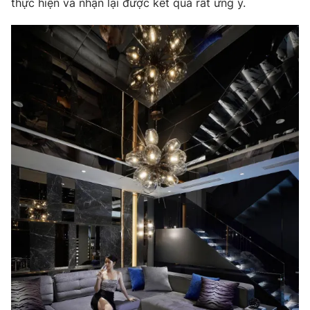
thực hiện và nhận lại được kết quả rất ưng ý.
THỜI BÁO VTV
Theo dõi báo trên
Cơ quan chủ quản:
Đài Truyền hình Việt Nam
Cơ quan báo chí:
Thời báo VTV
Giấy phép hoạt động báo in và báo điện tử số 483/GP-BTTTT
cấp ngày 29/12/2023
Tổng Biên tập:
Vũ Thanh Thủy
Phó Tổng Biên tập:
Nguyễn Thị Mỹ Hạnh, Phạm Quốc Thắng,
Nguyễn Trọng Ninh
Tổng đài VTV:
024.38 355 931 - 024.38 355 932