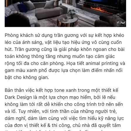
Photo
Infographic
Video
Shorts video
Phòng khách sử dụng trần gương với sự kết hợp khéo
léo của ánh sáng, vật liệu tạo hiệu ứng vô cùng cuốn
VTV Money
VTV Thể thao
hút. Trần gương cũng là giải pháp khôn ngoan cho bài
toán không thông tầng nhưng muốn tạo cảm giác
VTV Sức khoẻ
Bất động sản
rộng tối đa cho căn phòng. Họa tiết animal printing và
gam màu xanh phổ được lựa chọn làm điểm nhấn nổi
Thị trường 24h
Tấm lòng Việt
bật cho không gian.
Bản thân việc kết hợp tone xanh trong một thiết kế
VTV4
Vươn mình bằng AI
Dark Design là một lựa chọn mạo hiểm, bởi lẽ nếu
không làm tới rất dễ khiến cho công trình trở nên sến
VTV9
VTV8
và lố. Tuy nhiên, với tinh thần của những người trẻ,
dám nghĩ, dám làm cùng với việc tìm hiểu kỹ năng lực
của đơn vị thiết kế & thi công, chủ nhà đã quyết tâm
Liên hệ tòa soạn
English