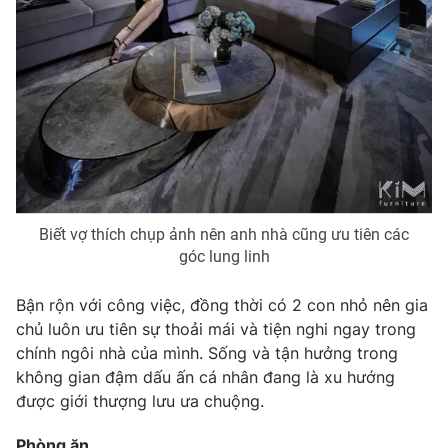
Ðiện thoại Thời báo VTV:
024.66 897 897
Email:
toasoan@vtv.vn
Liên hệ quảng cáo:
024-7300.7108
Biết vợ thích chụp ảnh nên anh nhà cũng ưu tiên các
góc lung linh
Bận rộn với công việc, đồng thời có 2 con nhỏ nên gia
chủ luôn ưu tiên sự thoải mái và tiện nghi ngay trong
® Cấm sao chép dưới mọi hình thức nếu không có sự chấp
chính ngôi nhà của mình. Sống và tận hưởng trong
thuận bằng văn bản. Ghi rõ nguồn VTV.vn khi phát hành lại
không gian đậm dấu ấn cá nhân đang là xu hướng
thông tin từ website này.
được giới thượng lưu ưa chuộng.
Phòng ăn