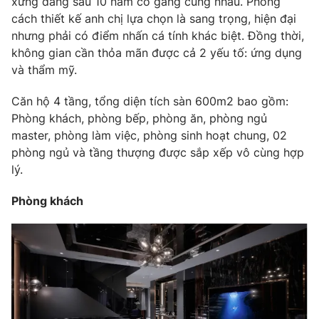
xứng đáng sau 10 năm cố gắng cùng nhau. Phong
Phim VTV
Giải trí
cách thiết kế anh chị lựa chọn là sang trọng, hiện đại
Hậu trường
nhưng phải có điểm nhấn cá tính khác biệt. Đồng thời,
Điện ảnh
không gian cần thỏa mãn được cả 2 yếu tố: ứng dụng
Đời sống
Nhân vật
và thẩm mỹ.
Âm nhạc
Du lịch
Khán giả
Giáo dục
Căn hộ 4 tầng, tổng diện tích sàn 600m2 bao gồm:
Sao
Làm đẹp
Giải sao mai
Phòng khách, phòng bếp, phòng ăn, phòng ngủ
Tuyển sinh
master, phòng làm việc, phòng sinh hoạt chung, 02
Công nghệ
Chất lượng cuộc sống
phòng ngủ và tầng thượng được sắp xếp vô cùng hợp
Học trực tuyến
Hitech Công nghệ tương lai
lý.
Giao lưu trực tuyến
Sản phẩm
Phòng khách
Lịch phát sóng
Thị trường
Tư vấn
Chuyên mục khác
Emagazine
Podcast