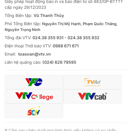
Giấy phép hoạt động báo in và báo điện tử số 483/GP-BTTTT
cấp ngày 29/12/2023
Tổng Biên tập:
Vũ Thanh Thủy
Phó Tổng Biên tập:
Nguyễn Thị Mỹ Hạnh, Phạm Quốc Thắng,
Nguyễn Trọng Ninh
Tổng đài VTV:
024.38 355 931 - 024.38 355 932
Ðiện thoại Thời báo VTV:
0988 671 671
Email:
toasoan@vtv.vn
Liên hệ quảng cáo:
(024) 626 79595
® Cấm sao chép dưới mọi hình thức nếu không có sự chấp