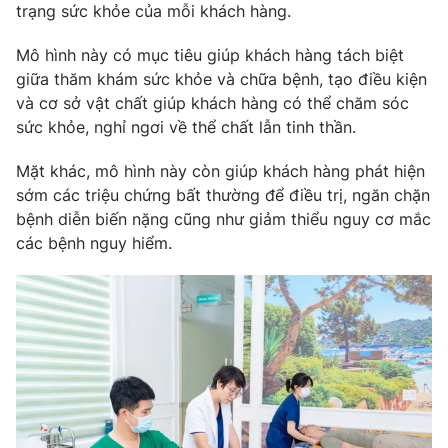
trạng sức khỏe của mỗi khách hàng.
Ðiện thoại Thời báo VTV:
024.66 897 897
Email:
toasoan@vtv.vn
Mô hình này có mục tiêu giúp khách hàng tách biệt
Liên hệ quảng cáo:
024-7300.7108
giữa thăm khám sức khỏe và chữa bệnh, tạo điều kiện
và cơ sở vật chất giúp khách hàng có thể chăm sóc
sức khỏe, nghỉ ngơi về thể chất lẫn tinh thần.
Mặt khác, mô hình này còn giúp khách hàng phát hiện
sớm các triệu chứng bất thường để điều trị, ngăn chặn
bệnh diễn biến nặng cũng như giảm thiểu nguy cơ mắc
các bệnh nguy hiểm.
® Cấm sao chép dưới mọi hình thức nếu không có sự chấp
thuận bằng văn bản. Ghi rõ nguồn VTV.vn khi phát hành lại
thông tin từ website này.