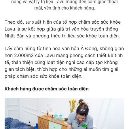
năng và vật lý trị liệu Lavu mang đến cảm giác thoải
mái, yên tĩnh cho khách hàng.
Photo
Infographic
Theo đó, sự xuất hiện của tổ hợp chăm sóc sức khỏe
Video
Shorts video
Lavu là sự kết hợp giữa giá trị văn hóa truyền thống
Nhật Bản và phương thức trị liệu sức khỏe toàn diện.
VTV Money
VTV Thể thao
Lấy cảm hứng từ tinh hoa văn hóa Á Đông, không gian
hơn 2.000m2 của Lavu mang phong cách thiết kế tinh
VTV Sức khoẻ
Bất động sản
tế, thân thiện cùng loạt tiện nghi cao cấp tạo không
gian tách biệt, thích hợp cho những ai muốn tìm giải
pháp chăm sóc sức khỏe toàn diện.
Thị trường 24h
Tấm lòng Việt
Khách hàng được chăm sóc toàn diện
VTV4
Vươn mình bằng AI
VTV9
VTV8
Liên hệ tòa soạn
English