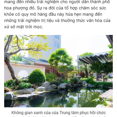
Phim VTV
mang đến nhiều trải nghiệm cho người dân thành phố
Giải trí
hoa phượng đỏ. Sự ra đời của tổ hợp chăm sóc sức
Hậu trường
khỏe có quy mô hàng đầu này hứa hẹn mang đến
Điện ảnh
những trải nghiệm trị liệu và thưởng thức văn hóa của
Đời sống
Nhân vật
xứ sở mặt trời mọc.
Âm nhạc
Du lịch
Khán giả
Giáo dục
Sao
Làm đẹp
Giải sao mai
Tuyển sinh
Công nghệ
Chất lượng cuộc sống
Học trực tuyến
Hitech Công nghệ tương lai
Giao lưu trực tuyến
Sản phẩm
Lịch phát sóng
Thị trường
Tư vấn
Chuyên mục khác
Emagazine
Podcast
Không gian xanh của của Trung tâm phục hồi chức