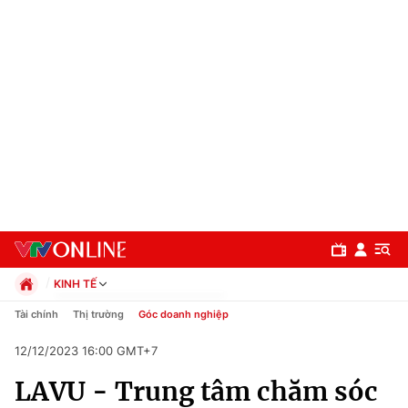
KINH TẾ
Chính trị
Tài chính
Thị trường
Góc doanh nghiệp
Xã hội
12/12/2023 16:00 GMT+7
Pháp luật
Chuyên mục
Kinh tế
LAVU - Trung tâm chăm sóc
Thể thao