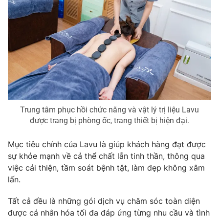
THỜI BÁO VTV
Theo dõi báo trên
Trung tâm phục hồi chức năng và vật lý trị liệu Lavu
được trang bị phòng ốc, trang thiết bị hiện đại.
Cơ quan chủ quản:
Đài Truyền hình Việt Nam
Cơ quan báo chí:
Thời báo VTV
Mục tiêu chính của Lavu là giúp khách hàng đạt được
Giấy phép hoạt động báo in và báo điện tử số 483/GP-BTTTT
sự khỏe mạnh về cả thể chất lẫn tinh thần, thông qua
cấp ngày 29/12/2023
việc cải thiện, tầm soát bệnh tật, làm đẹp không xâm
Tổng Biên tập:
Vũ Thanh Thủy
lấn.
Phó Tổng Biên tập:
Nguyễn Thị Mỹ Hạnh, Phạm Quốc Thắng,
Nguyễn Trọng Ninh
Tất cả đều là những gói dịch vụ chăm sóc toàn diện
Tổng đài VTV:
024.38 355 931 - 024.38 355 932
được cá nhân hóa tối đa đáp ứng từng nhu cầu và tình