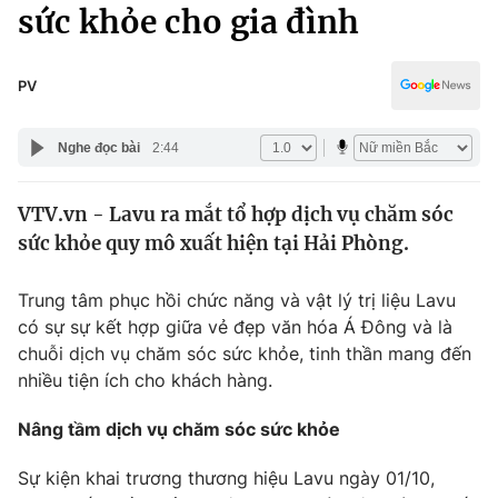
Chính trị
sức khỏe cho gia đình
Truyền hình
Văn hóa - Giải trí
Xã hội
Y tế
PV
Đời sống
Pháp luật
Công nghệ
Nghe đọc bài
2:44
Giáo dục
Y tế
VTV.vn - Lavu ra mắt tổ hợp dịch vụ chăm sóc
sức khỏe quy mô xuất hiện tại Hải Phòng.
Thế giới
Trung tâm phục hồi chức năng và vật lý trị liệu Lavu
Tin tức
có sự sự kết hợp giữa vẻ đẹp văn hóa Á Đông và là
Kinh tế
chuỗi dịch vụ chăm sóc sức khỏe, tinh thần mang đến
Thế giới đó đây
Tài chính
nhiều tiện ích cho khách hàng.
Dữ liệu và đời sống
Câu chuyện quốc tế
Thị trường
Nâng tầm dịch vụ chăm sóc sức khỏe
Truyền hình
Góc doanh nghiệp
Sự kiện khai trương thương hiệu Lavu ngày 01/10,