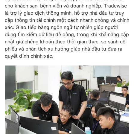
Ðiện thoại Thời báo VTV:
024.66 897 897
cho khách sạn, bệnh viện và doanh nghiệp. Tradewise
Email:
toasoan@vtv.vn
là trợ lý giao dịch thông minh, hỗ trợ nhà đầu tư truy
cập thông tin tài chính một cách nhanh chóng và chính
Liên hệ quảng cáo:
024-7300.7108
xác. Giao tiếp bằng ngôn ngữ tự nhiên giúp người
dùng tìm kiếm dữ liệu dễ dàng, trong khi khả năng cập
nhật giá chứng khoán theo thời gian thực, so sánh cổ
phiếu và phân tích xu hướng giúp nhà đầu tư đưa ra
quyết định chính xác.
® Cấm sao chép dưới mọi hình thức nếu không có sự chấp
thuận bằng văn bản. Ghi rõ nguồn VTV.vn khi phát hành lại
thông tin từ website này.