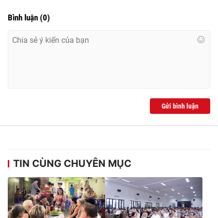
Bình luận
(
0
)
Gửi bình luận
TIN CÙNG CHUYÊN MỤC