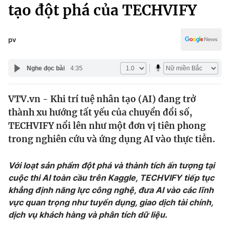
Chính trị
tạo đột phá của TECHVIFY
Truyền hình
Văn hóa - Giải trí
Xã hội
Y tế
pv
Đời sống
Pháp luật
Công nghệ
Nghe đọc bài
4:35
Giáo dục
Y tế
VTV.vn - Khi trí tuệ nhân tạo (AI) đang trở
thành xu hướng tất yếu của chuyển đổi số,
Thế giới
TECHVIFY nổi lên như một đơn vị tiên phong
trong nghiên cứu và ứng dụng AI vào thực tiễn.
Tin tức
Kinh tế
Thế giới đó đây
Với loạt sản phẩm đột phá và thành tích ấn tượng tại
Tài chính
cuộc thi AI toàn cầu trên Kaggle, TECHVIFY tiếp tục
Dữ liệu và đời sống
Câu chuyện quốc tế
khẳng định năng lực công nghệ, đưa AI vào các lĩnh
Thị trường
vực quan trọng như tuyển dụng, giao dịch tài chính,
Truyền hình
Góc doanh nghiệp
dịch vụ khách hàng và phân tích dữ liệu.