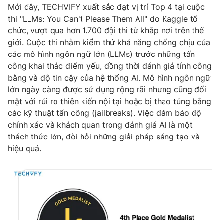
Phim VTV
Mới đây, TECHVIFY xuất sắc đạt vị trí Top 4 tại cuộc
Giải trí
thi "LLMs: You Can't Please Them All" do Kaggle tổ
Hậu trường
chức, vượt qua hơn 1.700 đội thi từ khắp nơi trên thế
Điện ảnh
Đời sống
Nhân vật
giới. Cuộc thi nhằm kiểm thử khả năng chống chịu của
Âm nhạc
các mô hình ngôn ngữ lớn (LLMs) trước những tấn
Du lịch
Khán giả
công khai thác điểm yếu, đồng thời đánh giá tính công
Giáo dục
Sao
bằng và độ tin cậy của hệ thống AI. Mô hình ngôn ngữ
Làm đẹp
Giải sao mai
Tuyển sinh
lớn ngày càng được sử dụng rộng rãi nhưng cũng đối
Công nghệ
Chất lượng cuộc sống
mặt với rủi ro thiên kiến nội tại hoặc bị thao túng bằng
Học trực tuyến
các kỹ thuật tấn công (jailbreaks). Việc đảm bảo độ
Hitech Công nghệ tương lai
Giao lưu trực tuyến
chính xác và khách quan trong đánh giá AI là một
Sản phẩm
thách thức lớn, đòi hỏi những giải pháp sáng tạo và
hiệu quả.
Lịch phát sóng
Thị trường
Tư vấn
Chuyên mục khác
Emagazine
Podcast