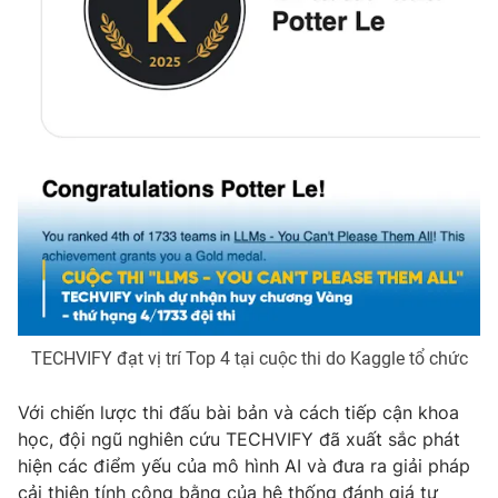
Photo
Infographic
Video
Shorts video
VTV Money
VTV Thể thao
VTV Sức khoẻ
Bất động sản
Thị trường 24h
Tấm lòng Việt
VTV4
Vươn mình bằng AI
TECHVIFY đạt vị trí Top 4 tại cuộc thi do Kaggle tổ chức
Với chiến lược thi đấu bài bản và cách tiếp cận khoa
VTV9
VTV8
học, đội ngũ nghiên cứu TECHVIFY đã xuất sắc phát
hiện các điểm yếu của mô hình AI và đưa ra giải pháp
Liên hệ tòa soạn
English
cải thiện tính công bằng của hệ thống đánh giá tự