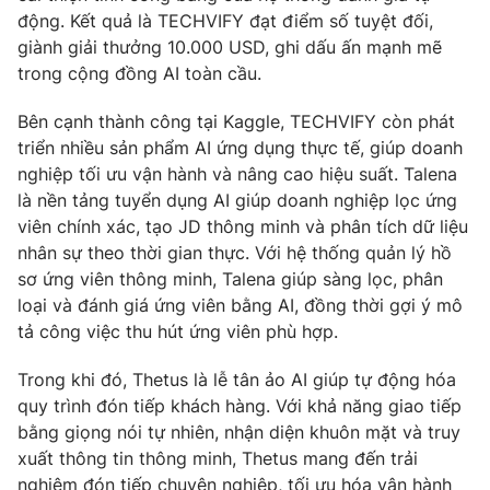
động. Kết quả là TECHVIFY đạt điểm số tuyệt đối,
giành giải thưởng 10.000 USD, ghi dấu ấn mạnh mẽ
trong cộng đồng AI toàn cầu.
THỜI BÁO VTV
Bên cạnh thành công tại Kaggle, TECHVIFY còn phát
triển nhiều sản phẩm AI ứng dụng thực tế, giúp doanh
nghiệp tối ưu vận hành và nâng cao hiệu suất. Talena
là nền tảng tuyển dụng AI giúp doanh nghiệp lọc ứng
Theo dõi báo trên
viên chính xác, tạo JD thông minh và phân tích dữ liệu
nhân sự theo thời gian thực. Với hệ thống quản lý hồ
Cơ quan chủ quản:
Đài Truyền hình Việt Nam
sơ ứng viên thông minh, Talena giúp sàng lọc, phân
loại và đánh giá ứng viên bằng AI, đồng thời gợi ý mô
Cơ quan báo chí:
Thời báo VTV
tả công việc thu hút ứng viên phù hợp.
Giấy phép hoạt động báo in và báo điện tử số 483/GP-BTTTT
cấp ngày 29/12/2023
Trong khi đó, Thetus là lễ tân ảo AI giúp tự động hóa
Tổng Biên tập:
Vũ Thanh Thủy
quy trình đón tiếp khách hàng. Với khả năng giao tiếp
Phó Tổng Biên tập:
Nguyễn Thị Mỹ Hạnh, Phạm Quốc Thắng,
bằng giọng nói tự nhiên, nhận diện khuôn mặt và truy
Nguyễn Trọng Ninh
xuất thông tin thông minh, Thetus mang đến trải
Tổng đài VTV:
024.38 355 931 - 024.38 355 932
nghiệm đón tiếp chuyên nghiệp, tối ưu hóa vận hành