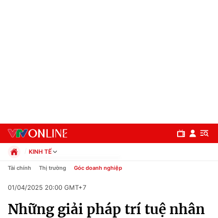
KINH TẾ
Chính trị
Tài chính
Thị trường
Góc doanh nghiệp
Xã hội
01/04/2025 20:00 GMT+7
Pháp luật
Chuyên mục
Kinh tế
Những giải pháp trí tuệ nhân
Thể thao