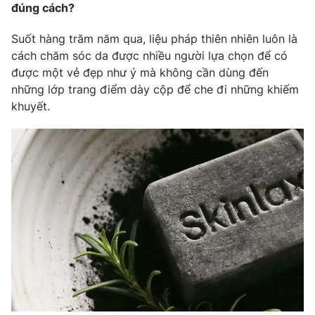
đúng cách?
Suốt hàng trăm năm qua, liệu pháp thiên nhiên luôn là
cách chăm sóc da được nhiều người lựa chọn để có
THỜI BÁO VTV
được một vẻ đẹp như ý mà không cần dùng đến
những lớp trang điểm dày cộp để che đi những khiếm
khuyết.
Theo dõi báo trên
Cơ quan chủ quản:
Đài Truyền hình Việt Nam
Cơ quan báo chí:
Thời báo VTV
Giấy phép hoạt động báo in và báo điện tử số 483/GP-BTTTT
cấp ngày 29/12/2023
Tổng Biên tập:
Vũ Thanh Thủy
Phó Tổng Biên tập:
Nguyễn Thị Mỹ Hạnh, Phạm Quốc Thắng,
Nguyễn Trọng Ninh
Tổng đài VTV:
024.38 355 931 - 024.38 355 932