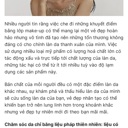
Photo
Infographic
Nhiều người tin rằng việc che đi những khuyết điểm
Video
Shorts video
bằng lớp make-up có thể mang lại một vẻ đẹp hoàn
hảo nhưng vô tình đã tạo nên những tổn thương không
VTV Money
VTV Thể thao
đáng có cho chính làn da thanh xuân của mình. Việc
sử dụng nhiều loại mỹ phẩm có lượng hoá chất lớn có
tác động xấu và trực tiếp tới chất lượng của làn da,
VTV Sức khoẻ
Bất động sản
những tác hại có thể từ ít tới nhiều tuỳ vào độ lạm
dụng các sản phẩm này.
Thị trường 24h
Tấm lòng Việt
Bản chất của mỗi người đều có một đặc điểm làn da
khác nhau, sự khám phá và thấu hiểu làn da của mình
VTV4
Vươn mình bằng AI
sẽ cứu sống làn da của bạn, vẻ đẹp nhân tạo có thể
khiến bạn trở nên lung linh hơn trong khoảnh khắc
VTV9
VTV8
nhưng vẻ đẹp tự nhiên mới đi theo bạn mãi mãi.
Chăm sóc da chỉ bằng liệu pháp thiên nhiên: liệu có
Liên hệ tòa soạn
English