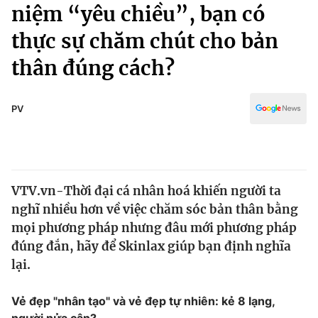
Chính trị
niệm “yêu chiều”, bạn có
Truyền hình
thực sự chăm chút cho bản
Văn hóa - Giải trí
Xã hội
Y tế
thân đúng cách?
Đời sống
Pháp luật
Công nghệ
Giáo dục
PV
Y tế
Thế giới
VTV.vn-Thời đại cá nhân hoá khiến người ta
Tin tức
nghĩ nhiều hơn về việc chăm sóc bản thân bằng
Kinh tế
Thế giới đó đây
mọi phương pháp nhưng đâu mới phương pháp
Tài chính
đúng đắn, hãy để Skinlax giúp bạn định nghĩa
Dữ liệu và đời sống
Câu chuyện quốc tế
lại.
Thị trường
Truyền hình
Góc doanh nghiệp
Vẻ đẹp "nhân tạo" và vẻ đẹp tự nhiên: kẻ 8 lạng,