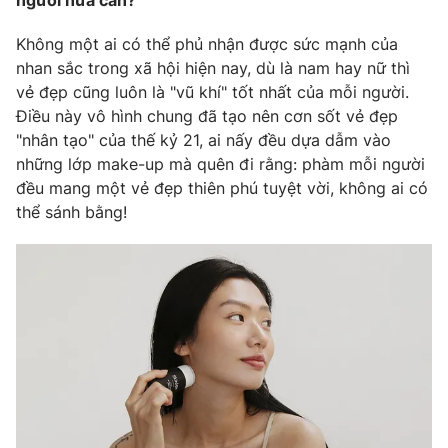
người nửa cân?
Phim VTV
Giải trí
Không một ai có thể phủ nhận được sức mạnh của
Hậu trường
Điện ảnh
nhan sắc trong xã hội hiện nay, dù là nam hay nữ thì
Đời sống
Nhân vật
vẻ đẹp cũng luôn là "vũ khí" tốt nhất của mỗi người.
Âm nhạc
Điều này vô hình chung đã tạo nên cơn sốt vẻ đẹp
Du lịch
Khán giả
Giáo dục
"nhân tạo" của thế kỷ 21, ai nấy đều dựa dẫm vào
Sao
Làm đẹp
những lớp make-up mà quên đi rằng: phàm mỗi người
Giải sao mai
Tuyển sinh
đều mang một vẻ đẹp thiên phú tuyệt vời, không ai có
Công nghệ
Chất lượng cuộc sống
thể sánh bằng!
Học trực tuyến
Hitech Công nghệ tương lai
Giao lưu trực tuyến
Sản phẩm
Lịch phát sóng
Thị trường
Tư vấn
Chuyên mục khác
Emagazine
Podcast