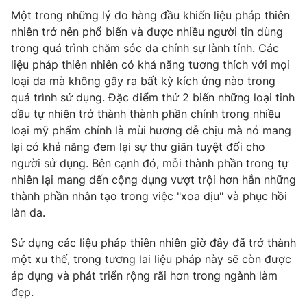
Ðiện thoại Thời báo VTV:
024.66 897 897
Một trong những lý do hàng đầu khiến liệu pháp thiên
Email:
toasoan@vtv.vn
nhiên trở nên phổ biến và được nhiều người tin dùng
Liên hệ quảng cáo:
024-7300.7108
trong quá trình chăm sóc da chính sự lành tính. Các
liệu pháp thiên nhiên có khả năng tương thích với mọi
loại da mà không gây ra bất kỳ kích ứng nào trong
quá trình sử dụng. Đặc điểm thứ 2 biến những loại tinh
dầu tự nhiên trở thành thành phần chính trong nhiều
loại mỹ phẩm chính là mùi hương dễ chịu mà nó mang
lại có khả năng đem lại sự thư giãn tuyệt đối cho
người sử dụng. Bên cạnh đó, mỗi thành phần trong tự
nhiên lại mang đến cộng dụng vượt trội hơn hẳn những
thành phần nhân tạo trong việc "xoa dịu" và phục hồi
làn da.
® Cấm sao chép dưới mọi hình thức nếu không có sự chấp
Sử dụng các liệu pháp thiên nhiên giờ đây đã trở thành
thuận bằng văn bản. Ghi rõ nguồn VTV.vn khi phát hành lại
một xu thế, trong tương lai liệu pháp này sẽ còn được
thông tin từ website này.
áp dụng và phát triển rộng rãi hơn trong ngành làm
đẹp.