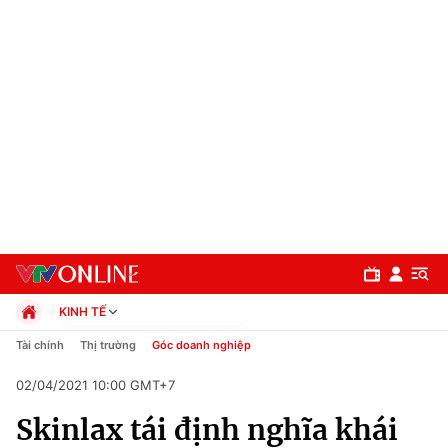
KINH TẾ
Chính trị
Tài chính
Thị trường
Góc doanh nghiệp
Xã hội
02/04/2021 10:00 GMT+7
Pháp luật
Chuyên mục
Kinh tế
Skinlax tái định nghĩa khái
Thể thao