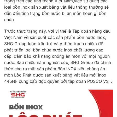
trọng trên các tỉnh thành Việt Nam,việc sử dụng các
loại bồn inox sản xuất bằng vật liệu thông thường sẽ
Photo
Infographic
dẫn đến tình trạng bồn nước bị ăn mòn hoen gỉ bồn
chứa.
Video
Shorts video
Trước thực trạng này, với vị thế là Tập đoàn hàng đầu
Việt Nam về sản xuất các sản phẩm bồn nước Inox,
VTV Money
VTV Thể thao
SHG Group luôn trăn trở và ý thức trách nhiệm để
phát triển loại bồn chứa nước inox chất lượng cao
VTV Sức khoẻ
Bất động sản
cấp, đảm bảo khả năng chống ăn mòn với mọi nguồn
nước. Sau nhiều năm nghiên cứu, SHG Group đã chính
thức cho ra mắt sản phẩm Bồn INOX siêu chống ăn
Thị trường 24h
Tấm lòng Việt
mòn Lộc Phát được sản xuất bằng vật liệu mới Inox
445NF cung cấp độc quyền bởi tập đoàn POSCO VST.
VTV4
Vươn mình bằng AI
VTV9
VTV8
Liên hệ tòa soạn
English