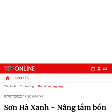
KINH TẾ
Chính trị
Tài chính
Thị trường
Góc doanh nghiệp
Xã hội
07/07/2022 17:30 GMT+7
Pháp luật
Chuyên mục
Kinh tế
Sơn Hà Xanh - Nâng tầm bồn
Thể thao