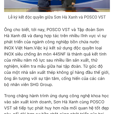
Lễ ký kết độc quyền giữa Sơn Hà Xanh và POSCO VST
Ông cho biết, tới nay, POSCO VST và Tập đoàn Sơn
Hà Xanh đã và đang hợp tác trên nhiều lĩnh vực vì sự
phát triển của ngành công nghiệp bồn chứa nước
INOX Việt Nam.Việc ký kết sử dụng độc quyền loại
INOX siêu chống ăn mòn 445NF là thành quả kết tinh
của nhiều năm nỗ lực sau nhiều lần sản xuất, thử
nghiệm, kiểm tra mẫu giữa hai tập đoàn. Từ góc độ
của một nhà sản xuất thép không gỉ hàng đầu thế giới,
ông ấn tượng với sự tận tâm, cống hiến của các cán
bộ nhân viên SHG Group.
Trong chặng hành trình ứng dụng công nghệ khoa học
vào sản xuất kinh doanh, Sơn Hà Xanh cùng POSCO
VST sẽ tiếp tục phát huy hơn nữa mối quan hệ tốt đẹp
này, nối dài hơn sự bền chặt cùng phát triển của hai