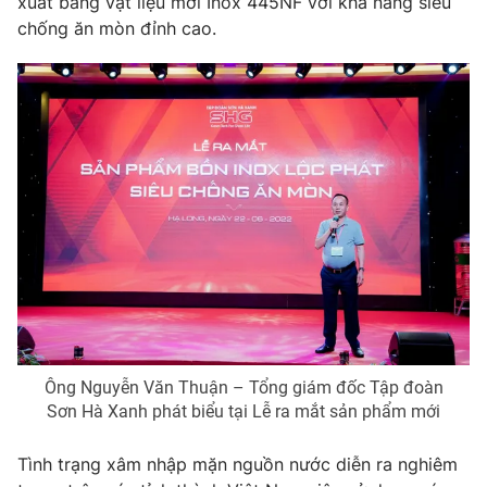
xuất bằng vật liệu mới Inox 445NF với khả năng siêu
Phim VTV
Giải trí
chống ăn mòn đỉnh cao.
Hậu trường
Điện ảnh
Đời sống
Nhân vật
Âm nhạc
Du lịch
Khán giả
Giáo dục
Sao
Làm đẹp
Giải sao mai
Tuyển sinh
Công nghệ
Chất lượng cuộc sống
Học trực tuyến
Hitech Công nghệ tương lai
Giao lưu trực tuyến
Sản phẩm
Lịch phát sóng
Thị trường
Ông Nguyễn Văn Thuận – Tổng giám đốc Tập đoàn
Tư vấn
Sơn Hà Xanh phát biểu tại Lễ ra mắt sản phẩm mới
Chuyên mục khác
Emagazine
Podcast
Tình trạng xâm nhập mặn nguồn nước diễn ra nghiêm