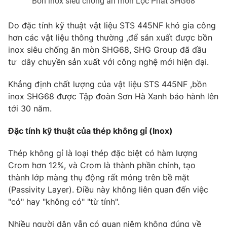
Bồn inox siêu chống ăn mòn Lộc Phát SHG68
Ðiện thoại Thời báo VTV:
024.66 897 897
Email:
toasoan@vtv.vn
Do đặc tính kỹ thuật vật liệu STS 445NF khó gia công
Liên hệ quảng cáo:
024-7300.7108
hơn các vật liệu thông thường ,để sản xuất được bồn
inox siêu chống ăn mòn SHG68, SHG Group đã đầu
tư dây chuyền sản xuất với công nghệ mới hiện đại.
Khẳng định chất lượng của vật liệu STS 445NF ,bồn
inox SHG68 được Tập đoàn Sơn Hà Xanh bảo hành lên
tới 30 năm.
Đặc tính kỹ thuật của thép không gỉ (Inox)
Thép không gỉ là loại thép đặc biệt có hàm lượng
Crom hơn 12%, và Crom là thành phần chính, tạo
thành lớp màng thụ động rất mỏng trên bề mặt
® Cấm sao chép dưới mọi hình thức nếu không có sự chấp
thuận bằng văn bản. Ghi rõ nguồn VTV.vn khi phát hành lại
(Passivity Layer). Điều này không liên quan đến việc
thông tin từ website này.
"có" hay "không có" "từ tính".
Nhiều người dân vẫn có quan niệm không đúng về