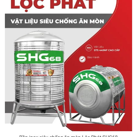
THỜI BÁO VTV
Theo dõi báo trên
Cơ quan chủ quản:
Đài Truyền hình Việt Nam
Cơ quan báo chí:
Thời báo VTV
Giấy phép hoạt động báo in và báo điện tử số 483/GP-BTTTT
cấp ngày 29/12/2023
Tổng Biên tập:
Vũ Thanh Thủy
Phó Tổng Biên tập:
Nguyễn Thị Mỹ Hạnh, Phạm Quốc Thắng,
Nguyễn Trọng Ninh
Tổng đài VTV:
024.38 355 931 - 024.38 355 932