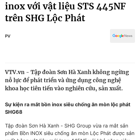
Chính trị
inox với vật liệu STS 445NF
Truyền hình
trên SHG Lộc Phát
Văn hóa - Giải trí
Xã hội
Y tế
Đời sống
PV
Pháp luật
Công nghệ
Giáo dục
Y tế
VTV.vn - Tập đoàn Sơn Hà Xanh không ngừng
Thế giới
nỗ lực để phát triển và ứng dụng công nghệ
Tin tức
khoa học tiên tiến vào nghiên cứu, sản xuất.
Kinh tế
Thế giới đó đây
Sự kiện ra mắt bồn inox siêu chống ăn mòn lộc phát
Tài chính
Dữ liệu và đời sống
SHG68
Câu chuyện quốc tế
Thị trường
Tập đoàn Sơn Hà Xanh - SHG Group vừa ra mắt sản
Truyền hình
Góc doanh nghiệp
phẩm Bồn INOX siêu chống ăn mòn Lộc Phát được sản