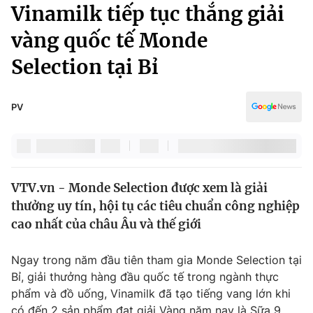
Chính trị
Vinamilk tiếp tục thắng giải
Truyền hình
vàng quốc tế Monde
Văn hóa - Giải trí
Xã hội
Y tế
Selection tại Bỉ
Đời sống
Pháp luật
Công nghệ
Giáo dục
PV
Y tế
Thế giới
VTV.vn - Monde Selection được xem là giải
Tin tức
thưởng uy tín, hội tụ các tiêu chuẩn công nghiệp
Kinh tế
Thế giới đó đây
cao nhất của châu Âu và thế giới
Tài chính
Dữ liệu và đời sống
Câu chuyện quốc tế
Ngay trong năm đầu tiên tham gia Monde Selection tại
Thị trường
Bỉ, giải thưởng hàng đầu quốc tế trong ngành thực
Truyền hình
Góc doanh nghiệp
phẩm và đồ uống, Vinamilk đã tạo tiếng vang lớn khi
có đến 2 sản phẩm đạt giải Vàng năm nay là Sữa 9