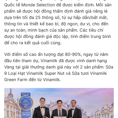
Quốc tế Monde Selection để được kiểm định. Mỗi sản
phẩm sẽ được hội đồng thẩm định đánh giá riêng lẻ
dựa trên tối đa 25 thông số, từ sự hấp dẫn/bắt mắt,
thông tin và thiết kế bao bì, độ ngon, dư vị, cho đến
THỜI BÁO VTV
sự an toàn, minh bạch của sản phẩm. Các tiêu chí
được hội đồng đánh giá độc lập, tính điểm trung bình
để cho ra kết quả cuối cùng.
Theo dõi báo trên
Với điểm số cao ấn tượng đạt 80-90%, ngay từ năm
đầu tiên tham dự, Vinamilk đã được vinh danh hạng
Cơ quan chủ quản:
Đài Truyền hình Việt Nam
Vàng tại giải thưởng danh giá này với 2 sản phẩm: Sữa
9 Loại Hạt Vinamilk Super Nut và Sữa tươi Vinamilk
Cơ quan báo chí:
Thời báo VTV
Green Farm đến từ Vinamilk.
Giấy phép hoạt động báo in và báo điện tử số 483/GP-BTTTT
cấp ngày 29/12/2023
Tổng Biên tập:
Vũ Thanh Thủy
Phó Tổng Biên tập:
Nguyễn Thị Mỹ Hạnh, Phạm Quốc Thắng,
Nguyễn Trọng Ninh
Tổng đài VTV:
024.38 355 931 - 024.38 355 932