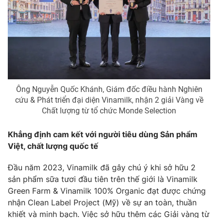
Ðiện thoại Thời báo VTV:
024.66 897 897
Email:
toasoan@vtv.vn
Liên hệ quảng cáo:
024-7300.7108
Ông Nguyễn Quốc Khánh, Giám đốc điều hành Nghiên
cứu & Phát triển đại diện Vinamilk, nhận 2 giải Vàng về
Chất lượng từ tổ chức Monde Selection
Khẳng định cam kết với người tiêu dùng Sản phẩm
Việt, chất lượng quốc tế
Đầu năm 2023, Vinamilk đã gây chú ý khi sở hữu 2
® Cấm sao chép dưới mọi hình thức nếu không có sự chấp
sản phẩm sữa tươi đầu tiên trên thế giới là Vinamilk
thuận bằng văn bản. Ghi rõ nguồn VTV.vn khi phát hành lại
thông tin từ website này.
Green Farm & Vinamilk 100% Organic đạt được chứng
nhận Clean Label Project (Mỹ) về sự an toàn, thuần
khiết và minh bạch. Việc sở hữu thêm các Giải vàng từ