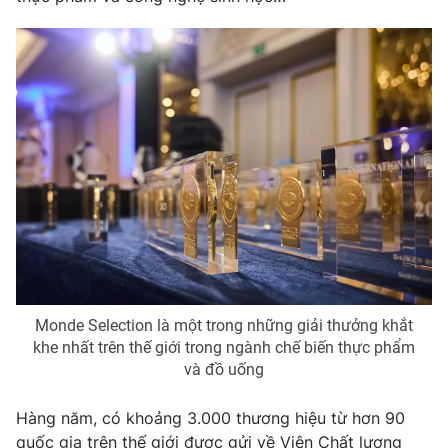
Photo
Infographic
Video
Shorts video
VTV Money
VTV Thể thao
VTV Sức khoẻ
Bất động sản
Thị trường 24h
Tấm lòng Việt
VTV4
Vươn mình bằng AI
Monde Selection là một trong những giải thưởng khắt
khe nhất trên thế giới trong ngành chế biến thực phẩm
và đồ uống
VTV9
VTV8
Hàng năm, có khoảng 3.000 thương hiệu từ hơn 90
Liên hệ tòa soạn
English
quốc gia trên thế giới được gửi về Viện Chất lượng