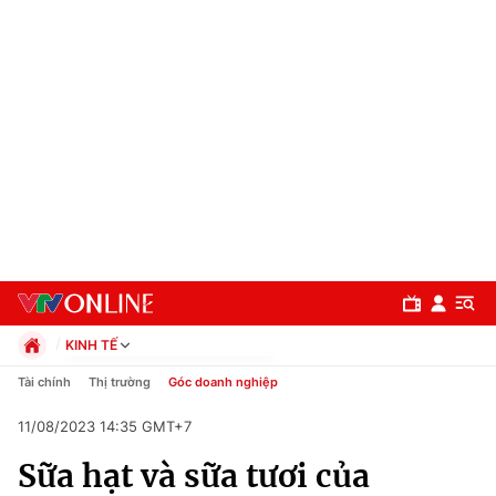
KINH TẾ
Chính trị
Tài chính
Thị trường
Góc doanh nghiệp
Xã hội
11/08/2023 14:35 GMT+7
Pháp luật
Chuyên mục
Kinh tế
Sữa hạt và sữa tươi của
Thể thao