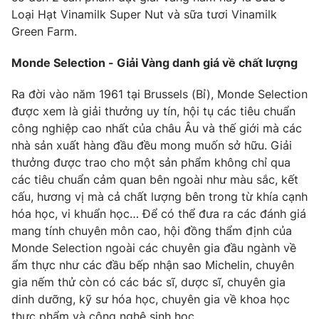
Phim VTV
Loại Hạt Vinamilk Super Nut và sữa tươi Vinamilk
Giải trí
Green Farm.
Hậu trường
Điện ảnh
Đời sống
Nhân vật
Monde Selection - Giải Vàng danh giá về chất lượng
Âm nhạc
Du lịch
Khán giả
Ra đời vào năm 1961 tại Brussels (Bỉ), Monde Selection
Giáo dục
Sao
được xem là giải thưởng uy tín, hội tụ các tiêu chuẩn
Làm đẹp
Giải sao mai
Tuyển sinh
công nghiệp cao nhất của châu Âu và thế giới mà các
Công nghệ
Chất lượng cuộc sống
nhà sản xuất hàng đầu đều mong muốn sở hữu. Giải
Học trực tuyến
thưởng được trao cho một sản phẩm không chỉ qua
Hitech Công nghệ tương lai
các tiêu chuẩn cảm quan bên ngoài như màu sắc, kết
Giao lưu trực tuyến
cấu, hương vị mà cả chất lượng bên trong từ khía cạnh
Sản phẩm
hóa học, vi khuẩn học… Để có thể đưa ra các đánh giá
Lịch phát sóng
Thị trường
mang tính chuyên môn cao, hội đồng thẩm định của
Monde Selection ngoài các chuyên gia đầu ngành về
Tư vấn
ẩm thực như các đầu bếp nhận sao Michelin, chuyên
Chuyên mục khác
gia nếm thử còn có các bác sĩ, dược sĩ, chuyên gia
dinh dưỡng, kỹ sư hóa học, chuyên gia về khoa học
Emagazine
Podcast
thực phẩm và công nghệ sinh học…