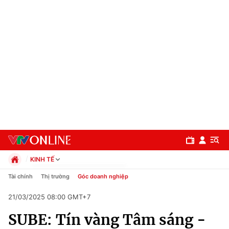
KINH TẾ
Chính trị
Tài chính
Thị trường
Góc doanh nghiệp
Xã hội
21/03/2025 08:00 GMT+7
Pháp luật
Chuyên mục
Kinh tế
SUBE: Tín vàng Tâm sáng -
Thể thao