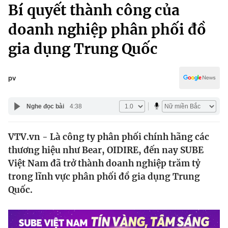
Chính trị
Bí quyết thành công của
Truyền hình
doanh nghiệp phân phối đồ
Văn hóa - Giải trí
Xã hội
Y tế
gia dụng Trung Quốc
Đời sống
Pháp luật
Công nghệ
Giáo dục
pv
Y tế
Nghe đọc bài
4:38
Thế giới
VTV.vn - Là công ty phân phối chính hãng các
Tin tức
thương hiệu như Bear, OIDIRE, đến nay SUBE
Kinh tế
Thế giới đó đây
Việt Nam đã trở thành doanh nghiệp trăm tỷ
Tài chính
trong lĩnh vực phân phối đồ gia dụng Trung
Dữ liệu và đời sống
Câu chuyện quốc tế
Quốc.
Thị trường
Truyền hình
Góc doanh nghiệp