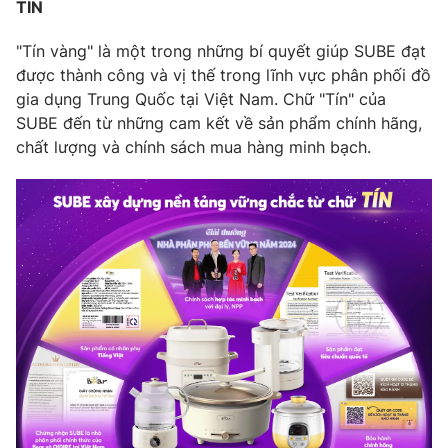
Email:
toasoan@vtv.vn
TÍN
Liên hệ quảng cáo:
024-7300.7108
"Tín vàng" là một trong những bí quyết giúp SUBE đạt
được thành công và vị thế trong lĩnh vực phân phối đồ
gia dụng Trung Quốc tại Việt Nam. Chữ "Tín" của
SUBE đến từ những cam kết về sản phẩm chính hãng,
chất lượng và chính sách mua hàng minh bạch.
® Cấm sao chép dưới mọi hình thức nếu không có sự chấp
thuận bằng văn bản. Ghi rõ nguồn VTV.vn khi phát hành lại
thông tin từ website này.