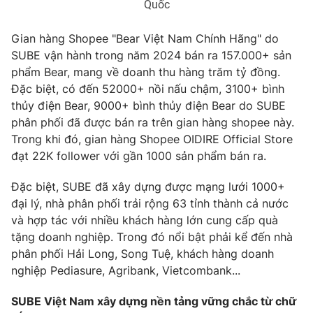
Quốc
Gian hàng Shopee "Bear Việt Nam Chính Hãng" do
SUBE vận hành trong năm 2024 bán ra 157.000+ sản
THỜI BÁO VTV
phẩm Bear, mang về doanh thu hàng trăm tỷ đồng.
Đặc biệt, có đến 52000+ nồi nấu chậm, 3100+ bình
thủy điện Bear, 9000+ bình thủy điện Bear do SUBE
Theo dõi báo trên
phân phối đã được bán ra trên gian hàng shopee này.
Trong khi đó, gian hàng Shopee OIDIRE Official Store
Cơ quan chủ quản:
Đài Truyền hình Việt Nam
đạt 22K follower với gần 1000 sản phẩm bán ra.
Cơ quan báo chí:
Thời báo VTV
Đặc biệt, SUBE đã xây dựng được mạng lưới 1000+
Giấy phép hoạt động báo in và báo điện tử số 483/GP-BTTTT
cấp ngày 29/12/2023
đại lý, nhà phân phối trải rộng 63 tỉnh thành cả nước
và hợp tác với nhiều khách hàng lớn cung cấp quà
Tổng Biên tập:
Vũ Thanh Thủy
tặng doanh nghiệp. Trong đó nổi bật phải kể đến nhà
Phó Tổng Biên tập:
Nguyễn Thị Mỹ Hạnh, Phạm Quốc Thắng,
phân phối Hải Long, Song Tuệ, khách hàng doanh
Nguyễn Trọng Ninh
nghiệp Pediasure, Agribank, Vietcombank...
Tổng đài VTV:
024.38 355 931 - 024.38 355 932
Ðiện thoại Thời báo VTV:
024.66 897 897
SUBE Việt Nam xây dựng nền tảng vững chắc từ chữ