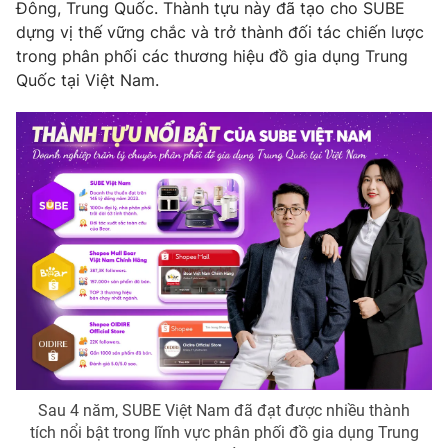
Đông, Trung Quốc. Thành tựu này đã tạo cho SUBE
Photo
Infographic
dựng vị thế vững chắc và trở thành đối tác chiến lược
trong phân phối các thương hiệu đồ gia dụng Trung
Quốc tại Việt Nam.
Video
Shorts video
VTV Money
VTV Thể thao
VTV Sức khoẻ
Bất động sản
Thị trường 24h
Tấm lòng Việt
VTV4
Vươn mình bằng AI
VTV9
VTV8
Sau 4 năm, SUBE Việt Nam đã đạt được nhiều thành
tích nổi bật trong lĩnh vực phân phối đồ gia dụng Trung
Liên hệ tòa soạn
English