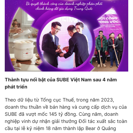
Phim VTV
Giải trí
Hậu trường
Điện ảnh
Đời sống
Nhân vật
Âm nhạc
Du lịch
Khán giả
Giáo dục
Sao
Làm đẹp
Giải sao mai
Tuyển sinh
Công nghệ
Chất lượng cuộc sống
Học trực tuyến
Hitech Công nghệ tương lai
Giao lưu trực tuyến
Thành tựu nổi bật của SUBE Việt Nam sau 4 năm
Sản phẩm
phát triển
Lịch phát sóng
Thị trường
Theo dữ liệu từ Tổng cục Thuế, trong năm 2023,
Tư vấn
doanh thu thuần về bán hàng và cung cấp dịch vụ của
SUBE đã vượt mốc 145 tỷ đồng. Cùng năm, doanh
Chuyên mục khác
nghiệp vinh dự nhận giải thưởng Đối tác xuất sắc toàn
Emagazine
Podcast
cầu tại lễ kỷ niệm 18 năm thành lập Bear ở Quảng