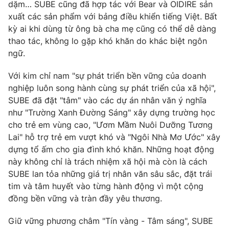
dặm… SUBE cũng đã hợp tác với Bear và OIDIRE sản
xuất các sản phẩm với bảng điều khiển tiếng Việt. Bất
kỳ ai khi dùng từ ông bà cha mẹ cũng có thể dễ dàng
thao tác, không lo gặp khó khăn do khác biệt ngôn
ngữ.
Với kim chỉ nam "sự phát triển bền vững của doanh
nghiệp luôn song hành cùng sự phát triển của xã hội",
SUBE đã đặt "tâm" vào các dự án nhân văn ý nghĩa
như "Trường Xanh Đường Sáng" xây dựng trường học
cho trẻ em vùng cao, "Ươm Mầm Nuôi Dưỡng Tương
Lai" hỗ trợ trẻ em vượt khó và "Ngôi Nhà Mơ Ước" xây
dựng tổ ấm cho gia đình khó khăn. Những hoạt động
này không chỉ là trách nhiệm xã hội mà còn là cách
SUBE lan tỏa những giá trị nhân văn sâu sắc, đặt trái
tim và tâm huyết vào từng hành động vì một cộng
đồng bền vững và tràn đầy yêu thương.
Giữ vững phương châm "Tín vàng - Tâm sáng", SUBE