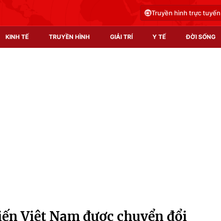
Truyền hình trực tuyến
KINH TẾ
TRUYỀN HÌNH
GIẢI TRÍ
Y TẾ
ĐỜI SỐNG
Pháp luật
Y tế
Truyền hình
Multimedia
Phim VTV
Video
Hậu trường
Shorts video
Nhân vật
Podcast
Khán giả
EMagazine
Giải sao mai
Photo
hiến Việt Nam được chuyển đổi
Infographic