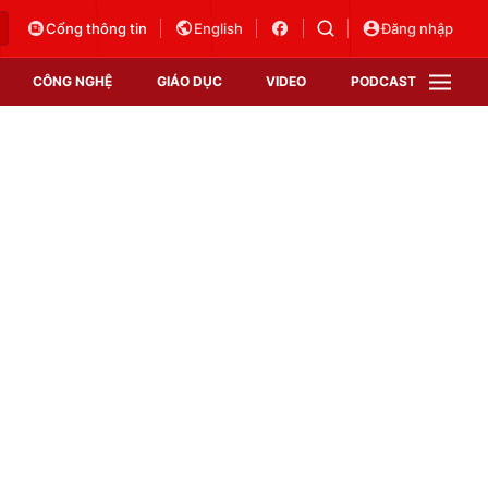
Cổng thông tin
English
Đăng nhập
CÔNG NGHỆ
GIÁO DỤC
VIDEO
PODCAST
VTV Money
VTV Thể thao
VTV Sức khoẻ
Bất động sản
Thị trường 24h
Tấm lòng Việt
Vươn mình bằng AI
VTV4
VTV8
VTV9
Lịch phát sóng
Giao lưu trực tuyến
Sự kiện