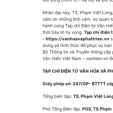
đời sống chính trị - xã hội và đời 
Nhân dịp này, TS. Phạm Việt Long,
cảm ơn những tình cảm, sự quan t
hành cùng Tạp chí điện tử Văn Hi
thời bày tỏ hy vọng,
Tạp chí điện 
- https://vanhoavaphattrien.vn
s
dung và hình thức để phục vụ bạn
Bộ Thông tin và Truyền thông cấp 
Văn Hiến Việt Nam – vanhien.vn để
TẠP CHÍ ĐIỆN TỬ VĂN HÓA VÀ P
Giấy phép số: 247/GP- BTTTT cấ
Tổng biên tập:
TS. Phạm Việt Lon
Phó Tổng Biên tập:
PGS. TS Phạm 