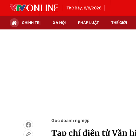
Thứ Bảy, 8/8/2026
CHÍNH TRỊ
XÃ HỘI
PHÁP LUẬT
THẾ GIỚI
Chính trị
Xã hội
Thế giới
Kinh tế
Tin tức
Tài chính
Thế giới đó đây
Thị trường
Câu chuyện quốc tế
Góc doanh nghiệp
Dữ liệu và đời sống
Góc doanh nghiệp
Tạp chí điện tử Văn 