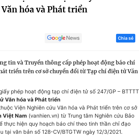
 Văn hóa và Phát triển
Góc ảnh
Giáo dục
Công nghệ
Chia sẻ
Tuyển sinh
Hitech Công ng
Học trực tuyến
Sản phẩm
g tin và Truyền thông cấp phép hoạt động báo chí
g
Thị trường
át triển trên cơ sở chuyển đổi từ Tạp chí điện tử Văn
Tư vấn
giấy phép hoạt động tạp chí điện tử số 247/GP – BTTTT
tử Văn hóa và Phát triển
 thuộc Viện Nghiên cứu Văn hóa và Phát triển trên cơ sở
ến Việt Nam
(vanhien.vn) từ Trung tâm Nghiên cứu Bảo
ể thực hiện quy hoạch báo chí theo tinh thần chỉ đạo
êu tại văn bản số 128-CV/BTGTW ngày 12/3/2021.