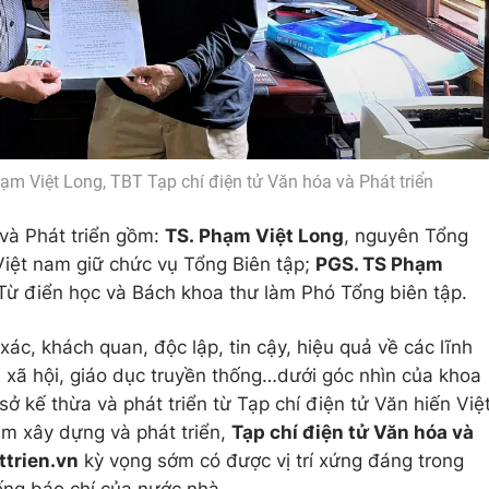
 Việt Long, TBT Tạp chí điện tử Văn hóa và Phát triển
và Phát triển gồm:
TS. Phạm Việt Long
, nguyên Tổng
 Việt nam giữ chức vụ Tổng Biên tập;
PGS. TS Phạm
Từ điển học và Bách khoa thư làm Phó Tổng biên tập.
ác, khách quan, độc lập, tin cậy, hiệu quả về các lĩnh
, xã hội, giáo dục truyền thống…dưới góc nhìn của khoa
sở kế thừa và phát triển từ Tạp chí điện tử Văn hiến Việ
ăm xây dựng và phát triển,
Tạp chí điện tử Văn hóa và
ttrien.vn
kỳ vọng sớm có được vị trí xứng đáng trong