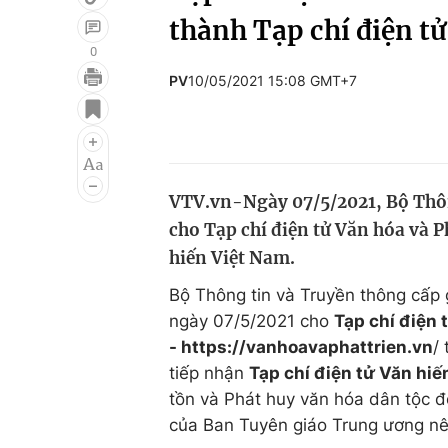
thành Tạp chí điện tử
0
PV
10/05/2021 15:08 GMT+7
Giải trí
Đời sống
Điện ảnh
Du lịch
Âm nhạc
Làm đẹp
VTV.vn-Ngày 07/5/2021, Bộ Thôn
Sao
Chất lượng cuộc sốn
cho Tạp chí điện tử Văn hóa và Ph
hiến Việt Nam.
Bộ Thông tin và Truyền thông cấp 
ngày 07/5/2021 cho
Tạp chí điện 
- https://vanhoavaphattrien.vn
/
tiếp nhận
Tạp chí điện tử Văn hi
tồn và Phát huy văn hóa dân tộc đ
của Ban Tuyên giáo Trung ương n