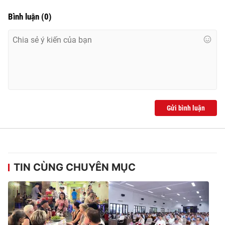
Bình luận
(
0
)
Gửi bình luận
TIN CÙNG CHUYÊN MỤC