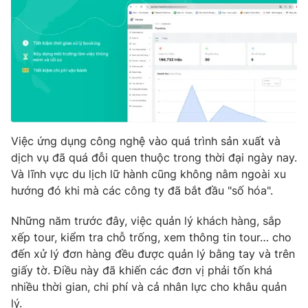
Phim VTV
Giải trí
Hậu trường
Điện ảnh
Đời sống
Nhân vật
Âm nhạc
Du lịch
Khán giả
Giáo dục
Sao
Làm đẹp
Giải sao mai
Tuyển sinh
Công nghệ
Chất lượng cuộc sống
Việc ứng dụng công nghệ vào quá trình sản xuất và
Học trực tuyến
dịch vụ đã quá đỗi quen thuộc trong thời đại ngày nay.
Hitech Công nghệ tương lai
Và lĩnh vực du lịch lữ hành cũng không nằm ngoài xu
Giao lưu trực tuyến
hướng đó khi mà các công ty đã bắt đầu "số hóa".
Sản phẩm
Lịch phát sóng
Thị trường
Những năm trước đây, việc quản lý khách hàng, sắp
xếp tour, kiểm tra chỗ trống, xem thông tin tour… cho
Tư vấn
đến xử lý đơn hàng đều được quản lý bằng tay và trên
Chuyên mục khác
giấy tờ. Điều này đã khiến các đơn vị phải tốn khá
nhiều thời gian, chi phí và cả nhân lực cho khâu quản
Emagazine
Podcast
lý.