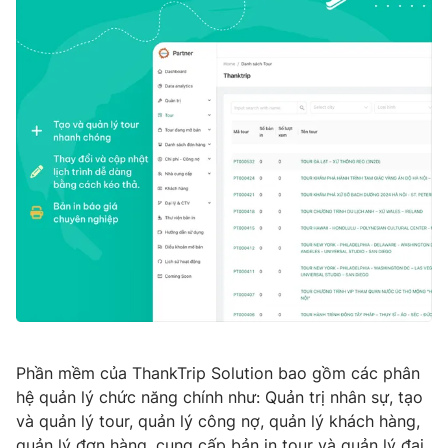
Ðiện thoại Thời báo VTV:
024.66 897 897
Email:
toasoan@vtv.vn
Liên hệ quảng cáo:
024-7300.7108
® Cấm sao chép dưới mọi hình thức nếu không có sự chấp
thuận bằng văn bản. Ghi rõ nguồn VTV.vn khi phát hành lại
Phần mềm của ThankTrip Solution bao gồm các phân
thông tin từ website này.
hệ quản lý chức năng chính như: Quản trị nhân sự, tạo
và quản lý tour, quản lý công nợ, quản lý khách hàng,
quản lý đơn hàng, cung cấp bản in tour và quản lý đại