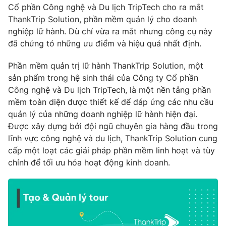
Cổ phần Công nghệ và Du lịch TripTech cho ra mắt
ThankTrip Solution, phần mềm quản lý cho doanh
nghiệp lữ hành. Dù chỉ vừa ra mắt nhưng công cụ này
đã chứng tỏ những ưu điểm và hiệu quả nhất định.
THỜI BÁO VTV
Phần mềm quản trị lữ hành ThankTrip Solution, một
sản phẩm trong hệ sinh thái của Công ty Cổ phần
Công nghệ và Du lịch TripTech, là một nền tảng phần
Theo dõi báo trên
mềm toàn diện được thiết kế để đáp ứng các nhu cầu
quản lý của những doanh nghiệp lữ hành hiện đại.
Được xây dựng bởi đội ngũ chuyên gia hàng đầu trong
Cơ quan chủ quản:
Đài Truyền hình Việt Nam
lĩnh vực công nghệ và du lịch, ThankTrip Solution cung
Cơ quan báo chí:
Thời báo VTV
cấp một loạt các giải pháp phần mềm linh hoạt và tùy
Giấy phép hoạt động báo in và báo điện tử số 483/GP-BTTTT
chỉnh để tối ưu hóa hoạt động kinh doanh.
cấp ngày 29/12/2023
Tổng Biên tập:
Vũ Thanh Thủy
Phó Tổng Biên tập:
Nguyễn Thị Mỹ Hạnh, Phạm Quốc Thắng,
Nguyễn Trọng Ninh
Tổng đài VTV:
024.38 355 931 - 024.38 355 932