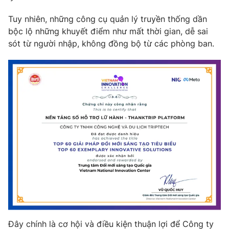
Photo
Infographic
Tuy nhiên, những công cụ quản lý truyền thống dần
bộc lộ những khuyết điểm như mất thời gian, dễ sai
sót từ người nhập, không đồng bộ từ các phòng ban.
Video
Shorts video
VTV Money
VTV Thể thao
VTV Sức khoẻ
Bất động sản
Thị trường 24h
Tấm lòng Việt
VTV4
Vươn mình bằng AI
VTV9
VTV8
Đây chính là cơ hội và điều kiện thuận lợi để Công ty
Liên hệ tòa soạn
English