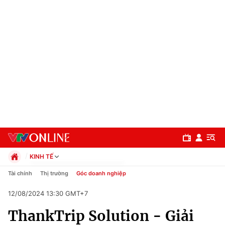
KINH TẾ
Chính trị
Tài chính
Thị trường
Góc doanh nghiệp
Xã hội
12/08/2024 13:30 GMT+7
Pháp luật
Chuyên mục
Kinh tế
ThankTrip Solution - Giải
Thể thao