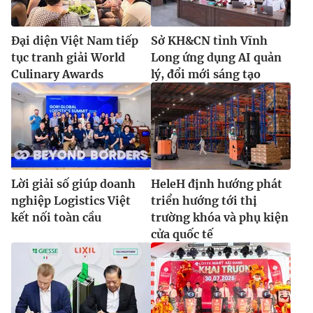
Đại diện Việt Nam tiếp
Sở KH&CN tỉnh Vĩnh
tục tranh giải World
Long ứng dụng AI quản
Culinary Awards
lý, đổi mới sáng tạo
Lời giải số giúp doanh
HeleH định hướng phát
nghiệp Logistics Việt
triển hướng tới thị
kết nối toàn cầu
trường khóa và phụ kiện
cửa quốc tế