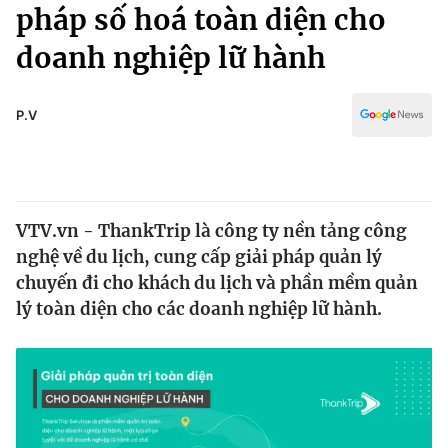
Chính trị
pháp số hoá toàn diện cho
Truyền hình
doanh nghiệp lữ hành
Văn hóa - Giải trí
Xã hội
Y tế
Đời sống
P.V
Pháp luật
Công nghệ
Giáo dục
Y tế
VTV.vn - ThankTrip là công ty nền tảng công
Thế giới
nghệ về du lịch, cung cấp giải pháp quản lý
Tin tức
chuyến đi cho khách du lịch và phần mềm quản
Kinh tế
lý toàn diện cho các doanh nghiệp lữ hành.
Thế giới đó đây
Tài chính
Dữ liệu và đời sống
Câu chuyện quốc tế
Thị trường
Truyền hình
Góc doanh nghiệp