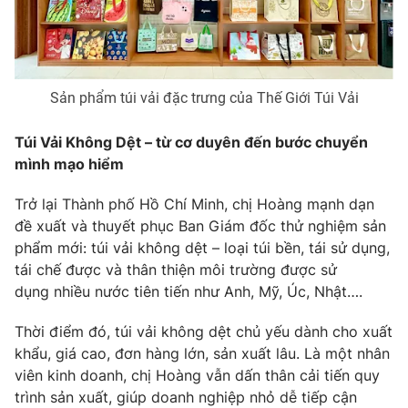
Photo
Infographic
Video
Shorts video
Sản phẩm túi vải đặc trưng của Thế Giới Túi Vải
VTV Money
VTV Thể thao
Túi Vải Không Dệt – từ cơ duyên đến bước chuyển
mình mạo hiểm
VTV Sức khoẻ
Bất động sản
Trở lại Thành phố Hồ Chí Minh, chị Hoàng mạnh dạn
đề xuất và thuyết phục Ban Giám đốc thử nghiệm sản
Thị trường 24h
Tấm lòng Việt
phẩm mới: túi vải không dệt – loại túi bền, tái sử dụng,
tái chế được và thân thiện môi trường được sử
dụng nhiều nước tiên tiến như Anh, Mỹ, Úc, Nhật….
VTV4
Vươn mình bằng AI
Thời điểm đó, túi vải không dệt chủ yếu dành cho xuất
VTV9
VTV8
khẩu, giá cao, đơn hàng lớn, sản xuất lâu. Là một nhân
viên kinh doanh, chị Hoàng vẫn dấn thân cải tiến quy
trình sản xuất, giúp doanh nghiệp nhỏ dễ tiếp cận
Liên hệ tòa soạn
English