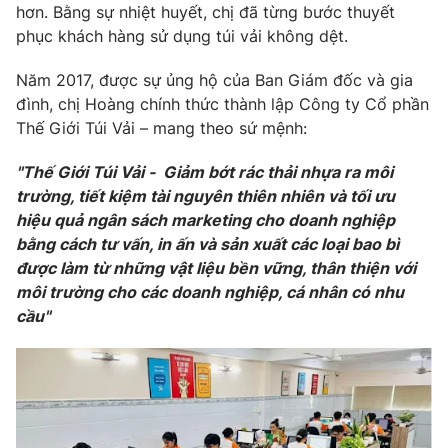
hơn. Bằng sự nhiệt huyết, chị đã từng bước thuyết
phục khách hàng sử dụng túi vải không dệt.
Năm 2017, được sự ủng hộ của Ban Giám đốc và gia
THỜI BÁO VTV
đình, chị Hoàng chính thức thành lập Công ty Cổ phần
Thế Giới Túi Vải – mang theo sứ mệnh:
Theo dõi báo trên
"Thế Giới Túi Vải - Giảm bớt rác thải nhựa ra môi
trường, tiết kiệm tài nguyên thiên nhiên và tối ưu
Cơ quan chủ quản:
Đài Truyền hình Việt Nam
hiệu quả ngân sách marketing cho doanh nghiệp
Cơ quan báo chí:
Thời báo VTV
bằng cách tư vấn, in ấn và sản xuất các loại bao bì
được làm từ những vật liệu bền vững, thân thiện với
Giấy phép hoạt động báo in và báo điện tử số 483/GP-BTTTT
cấp ngày 29/12/2023
môi trường cho các doanh nghiệp, cá nhân có nhu
cầu"
Tổng Biên tập:
Vũ Thanh Thủy
Phó Tổng Biên tập:
Nguyễn Thị Mỹ Hạnh, Phạm Quốc Thắng,
Nguyễn Trọng Ninh
Tổng đài VTV:
024.38 355 931 - 024.38 355 932
Ðiện thoại Thời báo VTV:
024.66 897 897