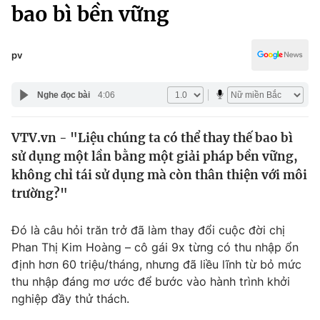
Chính trị
bao bì bền vững
Truyền hình
Văn hóa - Giải trí
Xã hội
Y tế
pv
Đời sống
Pháp luật
Công nghệ
Nghe đọc bài
4:06
Giáo dục
Y tế
VTV.vn - "Liệu chúng ta có thể thay thế bao bì
sử dụng một lần bằng một giải pháp bền vững,
Thế giới
không chỉ tái sử dụng mà còn thân thiện với môi
trường?"
Tin tức
Kinh tế
Thế giới đó đây
Đó là câu hỏi trăn trở đã làm thay đổi cuộc đời chị
Tài chính
Phan Thị Kim Hoàng – cô gái 9x từng có thu nhập ổn
Dữ liệu và đời sống
Câu chuyện quốc tế
định hơn 60 triệu/tháng, nhưng đã liều lĩnh từ bỏ mức
Thị trường
thu nhập đáng mơ ước để bước vào hành trình khởi
Truyền hình
Góc doanh nghiệp
nghiệp đầy thử thách.