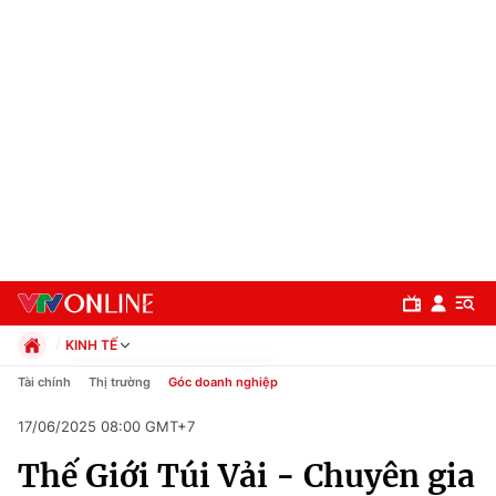
KINH TẾ
Chính trị
Tài chính
Thị trường
Góc doanh nghiệp
Xã hội
17/06/2025 08:00 GMT+7
Pháp luật
Chuyên mục
Kinh tế
Thế Giới Túi Vải - Chuyên gia
Thể thao