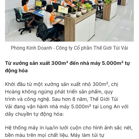
Email:
toasoan@vtv.vn
Liên hệ quảng cáo:
024-7300.7108
Phòng Kinh Doanh - Công ty Cổ phần Thế Giới Túi Vải
Từ xưởng sản xuất 30
0
m² đến nhà máy 5.000m² tự
động hóa
Khởi đầu từ một xưởng sản xuất nhỏ 300m², chị
Hoàng không ngừng phát triển sản phẩm, quy
® Cấm sao chép dưới mọi hình thức nếu không có sự chấp
trình và công nghệ. Sau hơn 8 năm, Thế Giới Túi
thuận bằng văn bản. Ghi rõ nguồn VTV.vn khi phát hành lại
Vải đang vận hành nhà máy 5.000m² tại Long An với
thông tin từ website này.
dây chuyền tự động hóa:
Hệ thống máy in lụa/in lưới cuộn cho hình ảnh sắc nét,
bền màu trên mọi chất liệu. Máy làm túi tự