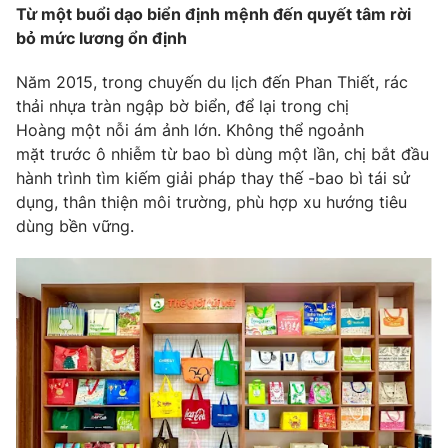
Phim VTV
Từ một buổi dạo biển định mệnh đến quyết tâm rời
Giải trí
bỏ mức lương ổn định
Hậu trường
Điện ảnh
Đời sống
Năm 2015, trong chuyến du lịch đến Phan Thiết, rác
Nhân vật
Âm nhạc
thải nhựa tràn ngập bờ biển, để lại trong chị
Du lịch
Khán giả
Hoàng một nỗi ám ảnh lớn. Không thể ngoảnh
Giáo dục
Sao
mặt trước ô nhiễm từ bao bì dùng một lần, chị bắt đầu
Làm đẹp
Giải sao mai
hành trình tìm kiếm giải pháp thay thế -bao bì tái sử
Tuyển sinh
Công nghệ
Chất lượng cuộc sống
dụng, thân thiện môi trường, phù hợp xu hướng tiêu
Học trực tuyến
dùng bền vững.
Hitech Công nghệ tương lai
Giao lưu trực tuyến
Sản phẩm
Lịch phát sóng
Thị trường
Tư vấn
Chuyên mục khác
Emagazine
Podcast