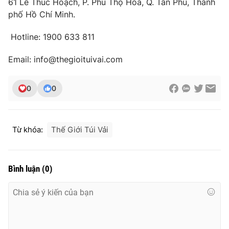
61 Lê Thúc Hoạch, P. Phú Thọ Hòa, Q. Tân Phú, Thành
phố Hồ Chí Minh.
Hotline: 1900 633 811
Email: info@thegioituivai.com
0
0
Từ khóa:
Thế Giới Túi Vải
Bình luận
(
0
)