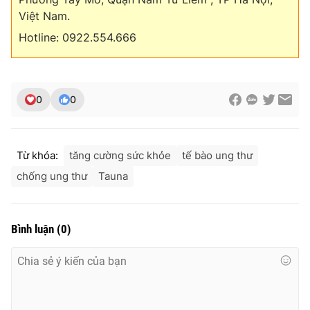
Việt Nam.
Hotline: 0922.554.666
0
0
Từ khóa:
tăng cường sức khỏe
tế bào ung thư
chống ung thư
Tauna
Bình luận
(
0
)