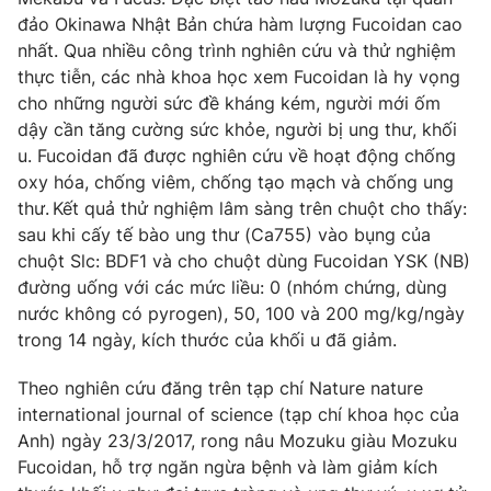
Phim VTV
Giải trí
đảo Okinawa Nhật Bản chứa hàm lượng Fucoidan cao
Hậu trường
nhất. Qua nhiều công trình nghiên cứu và thử nghiệm
Điện ảnh
thực tiễn, các nhà khoa học xem Fucoidan là hy vọng
Đời sống
Nhân vật
cho những người sức đề kháng kém, người mới ốm
Âm nhạc
dậy cần tăng cường sức khỏe, người bị ung thư, khối
Du lịch
Khán giả
Giáo dục
u. Fucoidan đã được nghiên cứu về hoạt động chống
Sao
Làm đẹp
Giải sao mai
oxy hóa, chống viêm, chống tạo mạch và chống ung
Tuyển sinh
thư.
Kết quả thử nghiệm lâm sàng trên chuột cho thấy:
Công nghệ
Chất lượng cuộc sống
sau khi cấy tế bào ung thư (Ca755) vào bụng của
Học trực tuyến
Hitech Công nghệ tương lai
chuột Slc: BDF1 và cho chuột dùng Fucoidan YSK (NB)
Giao lưu trực tuyến
đường uống với các mức liều: 0 (nhóm chứng, dùng
Sản phẩm
nước không có pyrogen), 50, 100 và 200 mg/kg/ngày
trong 14 ngày, kích thước của khối u đã giảm.
Lịch phát sóng
Thị trường
Theo nghiên cứu đăng trên tạp chí Nature nature
Tư vấn
international journal of science (tạp chí khoa học của
Chuyên mục khác
Anh) ngày 23/3/2017, rong nâu Mozuku giàu Mozuku
Emagazine
Podcast
Fucoidan, hỗ trợ ngăn ngừa bệnh và làm giảm kích