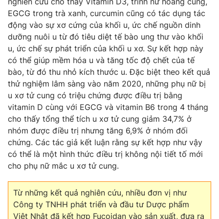
nghiên cứu cho thấy Vitamin D3, trinh nữ hoàng cung,
EGCG trong trà xanh, curcumin cũng có tác dụng tác
động vào sự xơ cứng của khối u, ức chế nguồn dinh
dưỡng nuôi u từ đó tiêu diệt tế bào ung thư vào khối
THỜI BÁO VTV
u, ức chế sự phát triển của khối u xơ. Sự kết hợp này
có thể giúp mềm hóa u và tăng tốc độ chết của tế
bào, từ đó thu nhỏ kích thước u. Đặc biệt theo kết quả
thử nghiệm lâm sàng vào năm 2020, những phụ nữ bị
Theo dõi báo trên
u xơ tử cung có triệu chứng được điều trị bằng
vitamin D cùng với EGCG và vitamin B6 trong 4 tháng
cho thấy tổng thể tích u xơ tử cung giảm 34,7% ở
Cơ quan chủ quản:
Đài Truyền hình Việt Nam
nhóm được điều trị nhưng tăng 6,9% ở nhóm đối
Cơ quan báo chí:
Thời báo VTV
chứng. Các tác giả kết luận rằng sự kết hợp như vậy
Giấy phép hoạt động báo in và báo điện tử số 483/GP-BTTTT
có thể là một hình thức điều trị không nội tiết tố mới
cấp ngày 29/12/2023
cho phụ nữ mắc u xơ tử cung.
Tổng Biên tập:
Vũ Thanh Thủy
Phó Tổng Biên tập:
Nguyễn Thị Mỹ Hạnh, Phạm Quốc Thắng,
Từ những kết quả nghiên cứu, nhiều đơn vị như
Nguyễn Trọng Ninh
Công ty TNHH phát triển và đầu tư Dược phẩm
Tổng đài VTV:
024.38 355 931 - 024.38 355 932
Việt Nhật đã kết hợp Fucoidan vào sản xuất, đưa ra