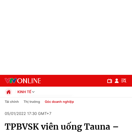
KINH TẾ
Chính trị
Tài chính
Thị trường
Góc doanh nghiệp
Xã hội
05/01/2022 17:30 GMT+7
Pháp luật
Chuyên mục
Kinh tế
TPBVSK viên uống Tauna –
Thể thao