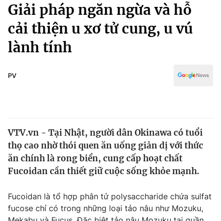
Chính trị
Giải pháp ngăn ngừa và hỗ
Truyền hình
cải thiện u xơ tử cung, u vú
Văn hóa - Giải trí
Xã hội
Y tế
lành tính
Đời sống
Pháp luật
Công nghệ
Giáo dục
PV
Y tế
Thế giới
VTV.vn - Tại Nhật, người dân Okinawa có tuổi
Tin tức
thọ cao nhờ thói quen ăn uống giản dị với thức
Kinh tế
Thế giới đó đây
ăn chính là rong biển, cung cấp hoạt chất
Tài chính
Fucoidan cần thiết giữ cuộc sống khỏe mạnh.
Dữ liệu và đời sống
Câu chuyện quốc tế
Thị trường
Fucoidan là tổ hợp phân tử polysaccharide chứa sulfat
Truyền hình
Góc doanh nghiệp
fucose chỉ có trong những loại tảo nâu như Mozuku,
Mekabu và Fucus. Đặc biệt tảo nâu Mozuku tại quần