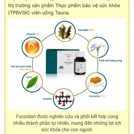
Ðiện thoại Thời báo VTV:
024.66 897 897
thị trường sản phẩm Thực phẩm bảo vệ sức khỏe
Email:
toasoan@vtv.vn
(TPBVSK) viên uống Tauna.
Liên hệ quảng cáo:
024-7300.7108
® Cấm sao chép dưới mọi hình thức nếu không có sự chấp
thuận bằng văn bản. Ghi rõ nguồn VTV.vn khi phát hành lại
Fucoidan được nghiên cứu và phối kết hợp cùng
thông tin từ website này.
nhiều thành phần tự nhiên, mang đến những lợi ích
sức khỏe cho con người.