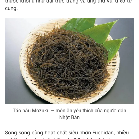
thước khối u như đại trực tràng và ung thư vú, u xơ tử
cung.
Photo
Infographic
Video
Shorts video
VTV Money
VTV Thể thao
VTV Sức khoẻ
Bất động sản
Thị trường 24h
Tấm lòng Việt
VTV4
Vươn mình bằng AI
Tảo nâu Mozuku – món ăn yêu thích của người dân
Nhật Bản
VTV9
VTV8
Song song cùng hoạt chất siêu nhờn Fucoidan, nhiều
Liên hệ tòa soạn
English