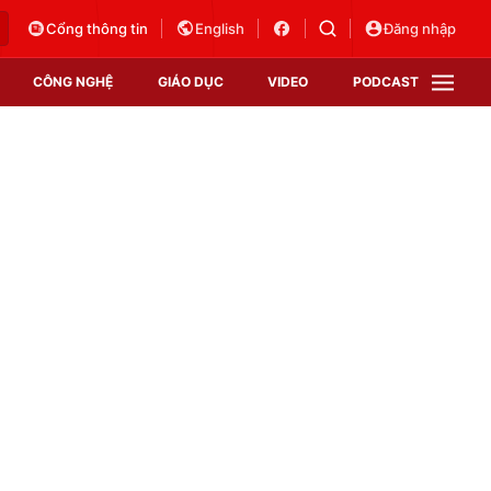
Cổng thông tin
English
Đăng nhập
CÔNG NGHỆ
GIÁO DỤC
VIDEO
PODCAST
VTV Money
VTV Thể thao
VTV Sức khoẻ
Bất động sản
Thị trường 24h
Tấm lòng Việt
Vươn mình bằng AI
VTV4
VTV8
VTV9
Lịch phát sóng
Giao lưu trực tuyến
Sự kiện