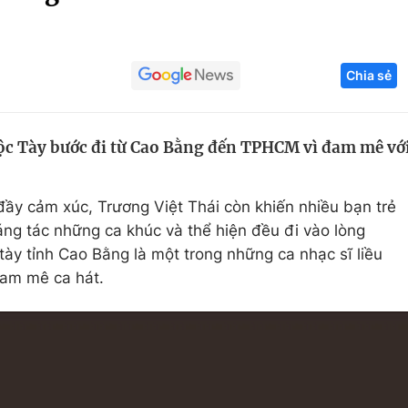
Góc ảnh
Chia sẻ
Giáo dục
Công nghệ
Tuyển sinh
Hitech Công ng
tộc Tày bước đi từ Cao Bằng đến TPHCM vì đam mê vớ
Học trực tuyến
Sản phẩm
g
Thị trường
ầy cảm xúc, Trương Việt Thái còn khiến nhiều bạn trẻ
Tư vấn
ng tác những ca khúc và thể hiện đều đi vào lòng
tày tỉnh Cao Bằng là một trong những ca nhạc sĩ liều
đam mê ca hát.