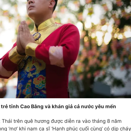
 trẻ tỉnh Cao Bằng và khán giả cả nước yêu mến
t Thái trên quê hương được diễn ra vào tháng 8 năm
ong ‘mơ’ khi nam ca sĩ ‘Hạnh phúc cuối cùng’ có dịp cháy