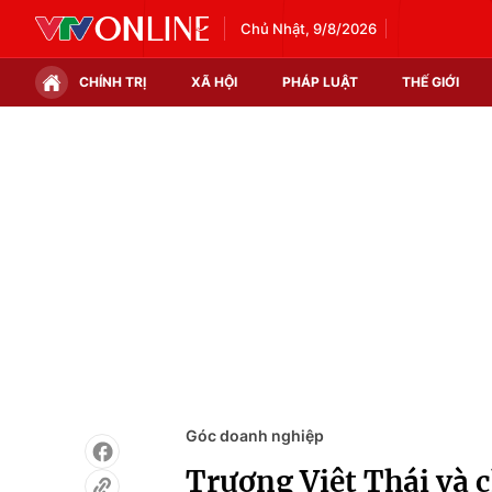
Chủ Nhật, 9/8/2026
CHÍNH TRỊ
XÃ HỘI
PHÁP LUẬT
THẾ GIỚI
Chính trị
Xã hội
Thế giới
Kinh tế
Tin tức
Tài chính
Thế giới đó đây
Thị trường
Câu chuyện quốc tế
Góc doanh nghiệp
Dữ liệu và đời sống
Góc doanh nghiệp
Trương Việt Thái và c