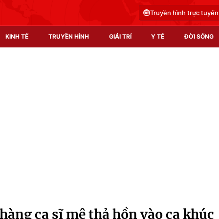
Truyền hình trực tuyến
KINH TẾ
TRUYỀN HÌNH
GIẢI TRÍ
Y TẾ
ĐỜI SỐNG
Pháp luật
Y tế
Truyền hình
Multimedia
Phim VTV
Video
Hậu trường
Shorts video
Nhân vật
Podcast
Khán giả
EMagazine
Giải sao mai
Photo
hàng ca sĩ mê thả hồn vào ca khúc
Infographic