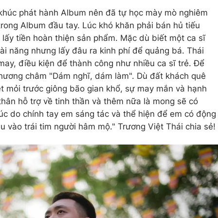
 khúc phát hành Album nên đã tự học mày mò nghiêm
trong Album đầu tay. Lúc khó khăn phải bán hủ tiếu
 lấy tiền hoàn thiện sản phẩm. Mặc dù biết một ca sĩ
ài năng nhưng lấy đâu ra kinh phí để quảng bá. Thái
may, điều kiện để thành công như nhiều ca sĩ trẻ. Ðể
 phương châm "Dám nghĩ, dám làm". Dù đất khách quê
ệt mỏi trước giông bão gian khổ, sự may mắn và hạnh
thân hỗ trợ về tinh thần và thêm nữa là mong sẽ có
úc do chính tay em sáng tác và thể hiện để em có động
âu vào trái tim người hâm mộ." Trương Việt Thái chia sẻ!