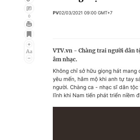
PV
02/03/2021 09:00 GMT+7
0
Giải trí
Đời sống
Điện ảnh
Du lịch
VTV.vn - Chàng trai người dân 
Âm nhạc
Làm đẹp
âm nhạc.
Sao
Chất lượng cuộc sốn
Không chỉ sở hữu giọng hát mang đ
yêu mến, hâm mộ khi anh tự tay sá
người. Chàng ca - nhạc sĩ dân tộc 
lĩnh khi Nam tiến phát triển niềm 