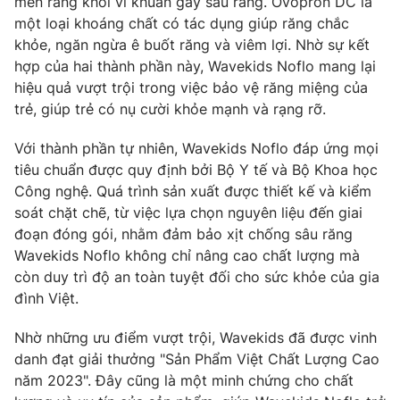
men răng khỏi vi khuẩn gây sâu răng. Ovopron DC là
một loại khoáng chất có tác dụng giúp răng chắc
Photo
Infographic
khỏe, ngăn ngừa ê buốt răng và viêm lợi. Nhờ sự kết
hợp của hai thành phần này, Wavekids Noflo mang lại
Video
Shorts video
hiệu quả vượt trội trong việc bảo vệ răng miệng của
trẻ, giúp trẻ có nụ cười khỏe mạnh và rạng rỡ.
VTV Money
VTV Thể thao
Với thành phần tự nhiên, Wavekids Noflo đáp ứng mọi
tiêu chuẩn được quy định bởi Bộ Y tế và Bộ Khoa học
VTV Sức khoẻ
Bất động sản
Công nghệ. Quá trình sản xuất được thiết kế và kiểm
soát chặt chẽ, từ việc lựa chọn nguyên liệu đến giai
đoạn đóng gói, nhằm đảm bảo xịt chống sâu răng
Thị trường 24h
Tấm lòng Việt
Wavekids Noflo không chỉ nâng cao chất lượng mà
còn duy trì độ an toàn tuyệt đối cho sức khỏe của gia
VTV4
Vươn mình bằng AI
đình Việt.
Nhờ những ưu điểm vượt trội, Wavekids đã được vinh
VTV9
VTV8
danh đạt giải thưởng "Sản Phẩm Việt Chất Lượng Cao
năm 2023". Đây cũng là một minh chứng cho chất
Liên hệ tòa soạn
English