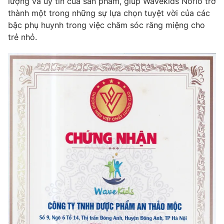
lượng và uy tín của sản phẩm, giúp Wavekids Noflo trở
thành một trong những sự lựa chọn tuyệt vời của các
bậc phụ huynh trong việc chăm sóc răng miệng cho
trẻ nhỏ.
THỜI BÁO VTV
Theo dõi báo trên
Cơ quan chủ quản:
Đài Truyền hình Việt Nam
Cơ quan báo chí:
Thời báo VTV
Giấy phép hoạt động báo in và báo điện tử số 483/GP-BTTTT
cấp ngày 29/12/2023
Tổng Biên tập:
Vũ Thanh Thủy
Phó Tổng Biên tập:
Nguyễn Thị Mỹ Hạnh, Phạm Quốc Thắng,
Nguyễn Trọng Ninh
Tổng đài VTV:
024.38 355 931 - 024.38 355 932
Ðiện thoại Thời báo VTV:
024.66 897 897