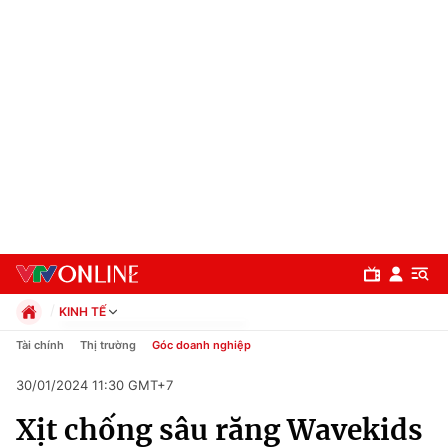
KINH TẾ
Chính trị
Tài chính
Thị trường
Góc doanh nghiệp
Xã hội
30/01/2024 11:30 GMT+7
Pháp luật
Chuyên mục
Kinh tế
Xịt chống sâu răng Wavekids
Thể thao