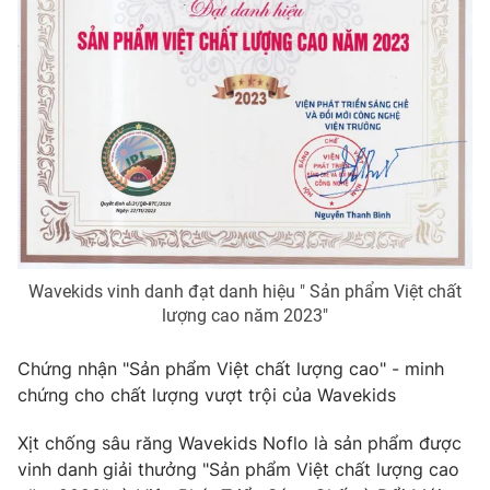
Email:
toasoan@vtv.vn
Liên hệ quảng cáo:
024-7300.7108
Wavekids vinh danh đạt danh hiệu " Sản phẩm Việt chất
lượng cao năm 2023"
® Cấm sao chép dưới mọi hình thức nếu không có sự chấp
thuận bằng văn bản. Ghi rõ nguồn VTV.vn khi phát hành lại
Chứng nhận "Sản phẩm Việt chất lượng cao" - minh
thông tin từ website này.
chứng cho chất lượng vượt trội của Wavekids
Xịt chống sâu răng Wavekids Noflo là sản phẩm được
vinh danh giải thưởng "Sản phẩm Việt chất lượng cao