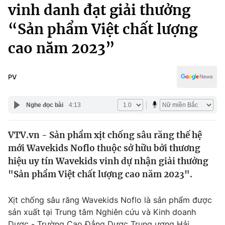
Chính trị
vinh danh đạt giải thưởng
Truyền hình
“Sản phẩm Việt chất lượng
Văn hóa - Giải trí
Xã hội
Y tế
cao năm 2023”
Đời sống
Pháp luật
Công nghệ
Giáo dục
PV
Y tế
Nghe đọc bài
4:13
Thế giới
VTV.vn - Sản phẩm xịt chống sâu răng thế hệ
Tin tức
mới Wavekids Noflo thuộc sở hữu bởi thương
Kinh tế
Thế giới đó đây
hiệu uy tín Wavekids vinh dự nhận giải thưởng
Tài chính
"Sản phẩm Việt chất lượng cao năm 2023".
Dữ liệu và đời sống
Câu chuyện quốc tế
Thị trường
Xịt chống sâu răng Wavekids Noflo là sản phẩm được
Truyền hình
Góc doanh nghiệp
sản xuất tại Trung tâm Nghiên cứu và Kinh doanh
Dược - Trường Cao Đẳng Dược Trung ương Hải