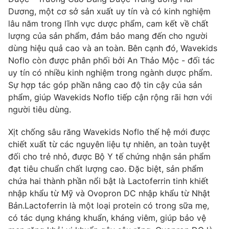
Phim VTV
Giải trí
Dương, một cơ sở sản xuất uy tín và có kinh nghiệm
Hậu trường
lâu năm trong lĩnh vực dược phẩm, cam kết về chất
Điện ảnh
lượng của sản phẩm, đảm bảo mang đến cho người
Đời sống
Nhân vật
dùng hiệu quả cao và an toàn. Bên cạnh đó, Wavekids
Âm nhạc
Noflo còn được phân phối bởi An Thảo Mộc - đối tác
Du lịch
Khán giả
Giáo dục
uy tín có nhiều kinh nghiệm trong ngành dược phẩm.
Sao
Làm đẹp
Giải sao mai
Sự hợp tác góp phần nâng cao độ tin cậy của sản
Tuyển sinh
phẩm, giúp Wavekids Noflo tiếp cận rộng rãi hơn với
Công nghệ
Chất lượng cuộc sống
người tiêu dùng.
Học trực tuyến
Hitech Công nghệ tương lai
Giao lưu trực tuyến
Xịt chống sâu răng Wavekids Noflo thế hệ mới được
Sản phẩm
chiết xuất từ các nguyên liệu tự nhiên, an toàn tuyệt
đối cho trẻ nhỏ, được Bộ Y tế chứng nhận sản phẩm
Lịch phát sóng
Thị trường
đạt tiêu chuẩn chất lượng cao. Đặc biệt, sản phẩm
chứa hai thành phần nổi bật là Lactoferrin tinh khiết
Tư vấn
nhập khẩu từ Mỹ và Ovopron DC nhập khẩu từ Nhật
Chuyên mục khác
Bản.Lactoferrin là một loại protein có trong sữa mẹ,
Emagazine
Podcast
có tác dụng kháng khuẩn, kháng viêm, giúp bảo vệ