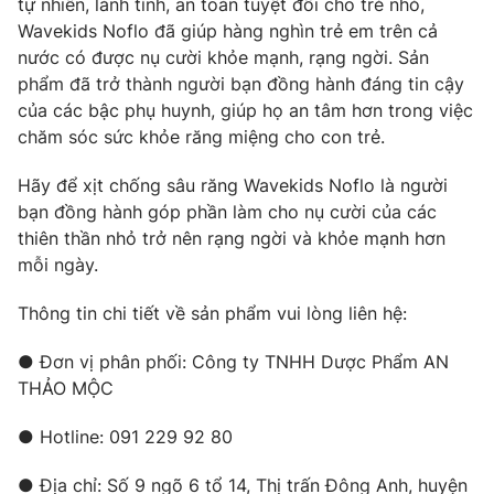
tự nhiên, lành tính, an toàn tuyệt đối cho trẻ nhỏ,
Wavekids Noflo đã giúp hàng nghìn trẻ em trên cả
nước có được nụ cười khỏe mạnh, rạng ngời. Sản
phẩm đã trở thành người bạn đồng hành đáng tin cậy
của các bậc phụ huynh, giúp họ an tâm hơn trong việc
chăm sóc sức khỏe răng miệng cho con trẻ.
Hãy để xịt chống sâu răng Wavekids Noflo là người
bạn đồng hành góp phần làm cho nụ cười của các
thiên thần nhỏ trở nên rạng ngời và khỏe mạnh hơn
mỗi ngày.
Thông tin chi tiết về sản phẩm vui lòng liên hệ:
● Đơn vị phân phối: Công ty TNHH Dược Phẩm AN
THẢO MỘC
● Hotline: 091 229 92 80
● Địa chỉ: Số 9 ngõ 6 tổ 14, Thị trấn Đông Anh, huyện