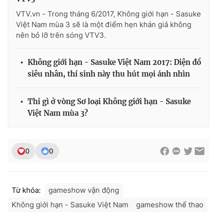
Ðiện thoại Thời báo VTV:
024.66 897 897
VTV.vn - Trong tháng 6/2017, Không giới hạn - Sasuke
Email:
toasoan@vtv.vn
Việt Nam mùa 3 sẽ là một điểm hẹn khán giả không
Liên hệ quảng cáo:
024-7300.7108
nên bỏ lỡ trên sóng VTV3.
Không giới hạn - Sasuke Việt Nam 2017: Diện đồ
siêu nhân, thí sinh này thu hút mọi ánh nhìn
Thi gì ở vòng Sơ loại Không giới hạn - Sasuke
Việt Nam mùa 3?
0
0
® Cấm sao chép dưới mọi hình thức nếu không có sự chấp
thuận bằng văn bản. Ghi rõ nguồn VTV.vn khi phát hành lại
thông tin từ website này.
Từ khóa:
gameshow vận động
Không giới hạn - Sasuke Việt Nam
gameshow thể thao