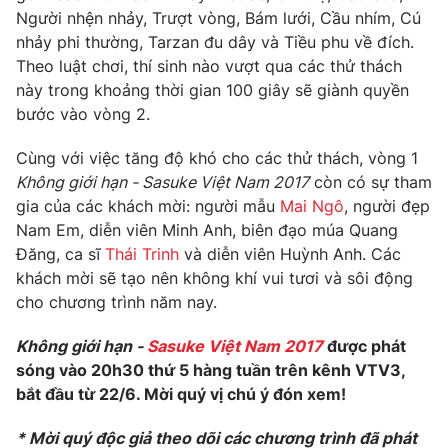
Phim VTV
Người nhện nhảy, Trượt vòng, Bám lưới, Cầu nhím, Cú
Giải trí
nhảy phi thường, Tarzan đu dây và Tiều phu về đích.
Hậu trường
Điện ảnh
Theo luật chơi, thí sinh nào vượt qua các thử thách
Đời sống
Nhân vật
này trong khoảng thời gian 100 giây sẽ giành quyền
Âm nhạc
bước vào vòng 2.
Du lịch
Khán giả
Giáo dục
Sao
Cùng với việc tăng độ khó cho các thử thách, vòng 1
Làm đẹp
Giải sao mai
Tuyển sinh
Không giới hạn - Sasuke Việt Nam 2017
còn có sự tham
Công nghệ
Chất lượng cuộc sống
gia của các khách mời: người mẫu
Mai Ngô
, người đẹp
Học trực tuyến
Nam Em, diễn viên Minh Anh, biên đạo múa Quang
Hitech Công nghệ tương lai
Giao lưu trực tuyến
Đăng, ca sĩ
Thái Trinh
và diễn viên Huỳnh Anh. Các
Sản phẩm
khách mời sẽ tạo nên không khí vui tươi và sôi động
cho chương trình năm nay.
Lịch phát sóng
Thị trường
Không giới hạn -
Sasuke Việt Nam 2017
được phát
Tư vấn
sóng vào 20h30 thứ 5 hàng tuần trên kênh VTV3,
Chuyên mục khác
bắt đầu từ 22/6. Mời quý vị chú ý đón xem!
Emagazine
Podcast
* Mời quý độc giả theo dõi các chương trình đã phát