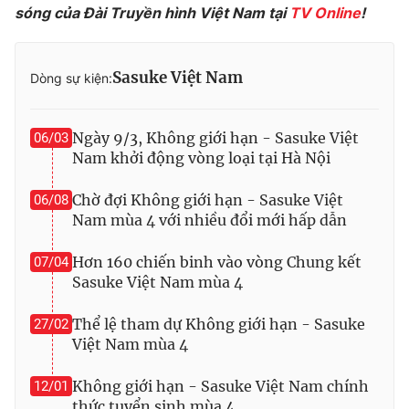
sóng của Đài Truyền hình Việt Nam tại
TV Online
!
Photo
Infographic
Sasuke Việt Nam
Dòng sự kiện:
Video
Shorts video
VTV Money
VTV Thể thao
Ngày 9/3, Không giới hạn - Sasuke Việt
06/03
Nam khởi động vòng loại tại Hà Nội
VTV Sức khoẻ
Bất động sản
Chờ đợi Không giới hạn - Sasuke Việt
06/08
Nam mùa 4 với nhiều đổi mới hấp dẫn
Thị trường 24h
Tấm lòng Việt
Hơn 160 chiến binh vào vòng Chung kết
07/04
Sasuke Việt Nam mùa 4
VTV4
Vươn mình bằng AI
Thể lệ tham dự Không giới hạn - Sasuke
27/02
Việt Nam mùa 4
VTV9
VTV8
Không giới hạn - Sasuke Việt Nam chính
12/01
Liên hệ tòa soạn
English
thức tuyển sinh mùa 4