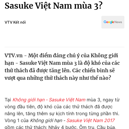
Chính trị
Sasuke Việt Nam mùa 3?
Truyền hình
Văn hóa - Giải trí
Xã hội
Y tế
VTV Kết nối
Đời sống
Pháp luật
Công nghệ
Giáo dục
Y tế
VTV.vn - Một điểm đáng chú ý của Không giới
hạn - Sasuke Việt Nam mùa 3 là độ khó của các
Thế giới
thử thách đã được tăng lên. Các chiến binh sẽ
vượt qua những thử thách này như thế nào?
Tin tức
Kinh tế
Thế giới đó đây
Tài chính
Tại
Không giới hạn - Sasuke Việt Nam
mùa 3, ngay từ
Dữ liệu và đời sống
Câu chuyện quốc tế
vòng đầu tiên, độ khó của các thử thách đã được
Thị trường
nâng lên, tăng thêm sự kịch tính trong từng phần thi.
Truyền hình
Góc doanh nghiệp
Vòng 1 của
Không giới hạn -
Sasuke Việt Nam 2017
gồm các thử thách: Nhảy 4 bước, Ôm trụ, Cầu búa,