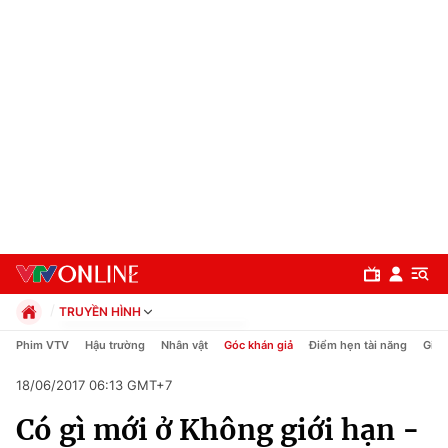
TRUYỀN HÌNH
Chính trị
Phim VTV
Hậu trường
Nhân vật
Góc khán giả
Điểm hẹn tài năng
Giải
Xã hội
18/06/2017 06:13 GMT+7
Pháp luật
Chuyên mục
Kinh tế
Có gì mới ở Không giới hạn -
Thể thao