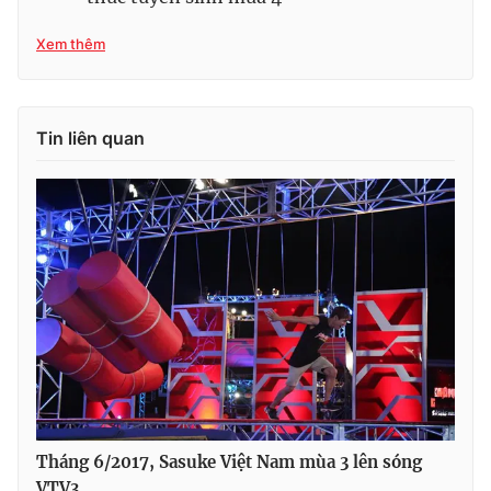
Xem thêm
THỜI BÁO VTV
Tin liên quan
Theo dõi báo trên
Cơ quan chủ quản:
Đài Truyền hình Việt Nam
Cơ quan báo chí:
Thời báo VTV
Giấy phép hoạt động báo in và báo điện tử số 483/GP-BTTTT
cấp ngày 29/12/2023
Tổng Biên tập:
Vũ Thanh Thủy
Phó Tổng Biên tập:
Nguyễn Thị Mỹ Hạnh, Phạm Quốc Thắng,
Nguyễn Trọng Ninh
Tháng 6/2017, Sasuke Việt Nam mùa 3 lên sóng
Tổng đài VTV:
024.38 355 931 - 024.38 355 932
VTV3