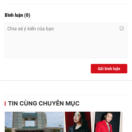
Bình luận
(
0
)
Gửi bình luận
TIN CÙNG CHUYÊN MỤC