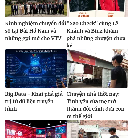
Kinh nghiệm chuyển đổi
"Sao Check" cùng Lê
số tại Đài Hồ Nam và
Khánh và Binz khám
những gợi mở cho VTV
phá những chuyện chưa
kể
Big Data - Khai phá giá
Chuyện nhà thời nay:
trị từ dữ liệu truyền
Tình yêu của mẹ trở
hình
thành đôi cánh đưa con
ra thế giới