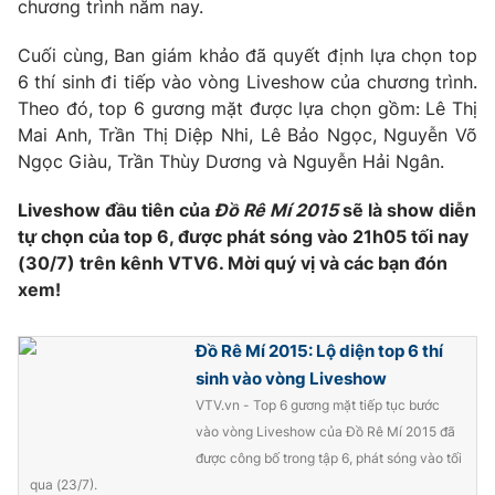
Phim VTV
chương trình năm nay.
Giải trí
Hậu trường
Cuối cùng, Ban giám khảo đã quyết định lựa chọn top
Điện ảnh
6 thí sinh đi tiếp vào vòng Liveshow của chương trình.
Đời sống
Nhân vật
Theo đó, top 6 gương mặt được lựa chọn gồm: Lê Thị
Âm nhạc
Du lịch
Mai Anh, Trần Thị Diệp Nhi, Lê Bảo Ngọc, Nguyễn Võ
Khán giả
Giáo dục
Sao
Ngọc Giàu, Trần Thùy Dương và Nguyễn Hải Ngân.
Làm đẹp
Giải sao mai
Tuyển sinh
Liveshow đầu tiên của
Đồ Rê Mí 2015
sẽ là show diễn
Công nghệ
Chất lượng cuộc sống
tự chọn của top 6, được phát sóng vào 21h05 tối nay
Học trực tuyến
Hitech Công nghệ tương lai
(30/7) trên kênh VTV6. Mời quý vị và các bạn đón
Giao lưu trực tuyến
xem!
Sản phẩm
Lịch phát sóng
Thị trường
Đồ Rê Mí 2015: Lộ diện top 6 thí
sinh vào vòng Liveshow
Tư vấn
VTV.vn - Top 6 gương mặt tiếp tục bước
Chuyên mục khác
vào vòng Liveshow của Đồ Rê Mí 2015 đã
được công bố trong tập 6, phát sóng vào tối
Emagazine
Podcast
qua (23/7).