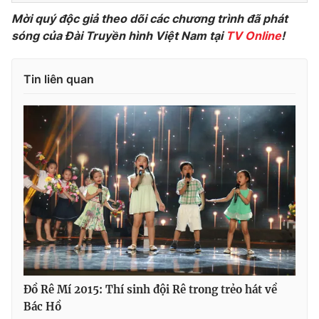
Mời quý độc giả theo dõi các chương trình đã phát
Photo
Infographic
sóng của Đài Truyền hình Việt Nam tại
TV Online
!
Video
Shorts video
Tin liên quan
VTV Money
VTV Thể thao
VTV Sức khoẻ
Bất động sản
Thị trường 24h
Tấm lòng Việt
VTV4
Vươn mình bằng AI
VTV9
VTV8
Đồ Rê Mí 2015: Thí sinh đội Rê trong trẻo hát về
Bác Hồ
Liên hệ tòa soạn
English