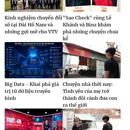
Kinh nghiệm chuyển đổi
"Sao Check" cùng Lê
số tại Đài Hồ Nam và
Khánh và Binz khám
những gợi mở cho VTV
phá những chuyện chưa
kể
Big Data - Khai phá giá
Chuyện nhà thời nay:
trị từ dữ liệu truyền
Tình yêu của mẹ trở
hình
thành đôi cánh đưa con
ra thế giới