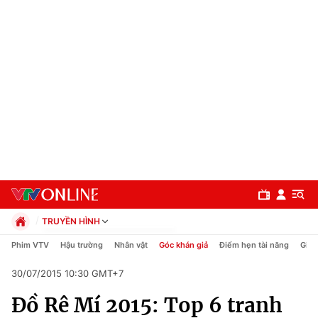
TRUYỀN HÌNH
Chính trị
Phim VTV
Hậu trường
Nhân vật
Góc khán giả
Điểm hẹn tài năng
Giải
Xã hội
30/07/2015 10:30 GMT+7
Pháp luật
Chuyên mục
Kinh tế
Đồ Rê Mí 2015: Top 6 tranh
Thể thao