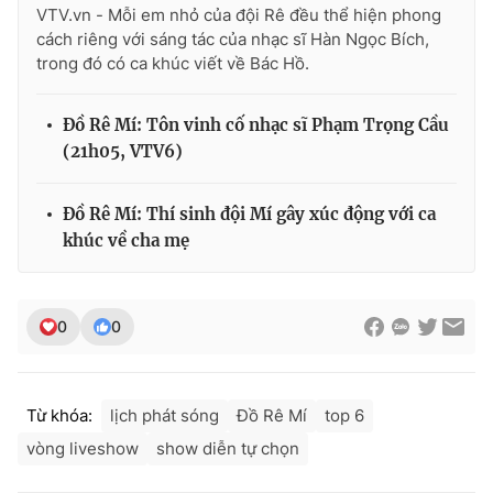
VTV.vn - Mỗi em nhỏ của đội Rê đều thể hiện phong
cách riêng với sáng tác của nhạc sĩ Hàn Ngọc Bích,
trong đó có ca khúc viết về Bác Hồ.
THỜI BÁO VTV
Đồ Rê Mí: Tôn vinh cố nhạc sĩ Phạm Trọng Cầu
(21h05, VTV6)
Theo dõi báo trên
Đồ Rê Mí: Thí sinh đội Mí gây xúc động với ca
khúc về cha mẹ
Cơ quan chủ quản:
Đài Truyền hình Việt Nam
Cơ quan báo chí:
Thời báo VTV
0
0
Giấy phép hoạt động báo in và báo điện tử số 483/GP-BTTTT
cấp ngày 29/12/2023
Tổng Biên tập:
Vũ Thanh Thủy
Từ khóa:
lịch phát sóng
Đồ Rê Mí
top 6
Phó Tổng Biên tập:
Nguyễn Thị Mỹ Hạnh, Phạm Quốc Thắng,
Nguyễn Trọng Ninh
vòng liveshow
show diễn tự chọn
Tổng đài VTV:
024.38 355 931 - 024.38 355 932