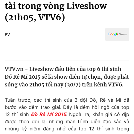
Chính trị
tài trong vòng Liveshow
Truyền hình
(21h05, VTV6)
Văn hóa - Giải trí
Xã hội
Y tế
Đời sống
PV
Pháp luật
Công nghệ
Giáo dục
Y tế
VTV.vn - Liveshow đầu tiên của top 6 thí sinh
Thế giới
Đồ Rê Mí 2015 sẽ là show diễn tự chọn, được phát
Tin tức
sóng vào 21h05 tối nay (30/7) trên kênh VTV6.
Kinh tế
Thế giới đó đây
Tuần trước, các thí sinh của 3 đội Đồ, Rê và Mí đã
Tài chính
Dữ liệu và đời sống
bước vào đêm trao giải. Đây là đêm hội ngộ của top
Câu chuyện quốc tế
Thị trường
12 thí sinh
Đồ Rê Mí 2015
. Ngoài ra, khán giả có dịp
được theo dõi lại những màn trình diễn đặc sắc và
Truyền hình
Góc doanh nghiệp
những kỷ niệm đáng nhớ của top 12 thí sinh trong