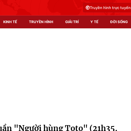
Truyền hình trực tuyến
KINH TẾ
TRUYỀN HÌNH
GIẢI TRÍ
Y TẾ
ĐỜI SỐNG
Pháp luật
Y tế
Truyền hình
Multimedia
Phim VTV
Video
Hậu trường
Shorts video
Nhân vật
Podcast
Khán giả
EMagazine
Giải sao mai
Photo
uần "Người hùng Toto" (21h35,
Infographic