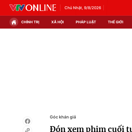
Chủ Nhật, 9/8/2026
CHÍNH TRỊ
XÃ HỘI
PHÁP LUẬT
THẾ GIỚI
Chính trị
Xã hội
Thế giới
Kinh tế
Tin tức
Tài chính
Thế giới đó đây
Thị trường
Câu chuyện quốc tế
Góc doanh nghiệp
Dữ liệu và đời sống
Góc khán giả
Đón xem phim cuối t