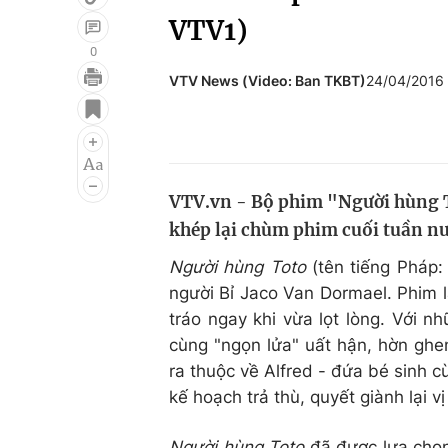
VTV1)
0
VTV News (Video: Ban TKBT)
24/04/2016
Giải trí
Đời sống
Điện ảnh
Du lịch
Âm nhạc
Làm đẹp
VTV.vn - Bộ phim "Người hùng T
Sao
Chất lượng cuộc sốn
khép lại chùm phim cuối tuần nư
Người hùng Toto
(tên tiếng Pháp
người Bỉ Jaco Van Dormael. Phim 
tráo ngay khi vừa lọt lòng. Với 
cùng "ngọn lửa" uất hận, hờn ghe
ra thuộc về Alfred - đứa bé sinh 
kế hoạch trả thù, quyết giành lại vị
Người hùng Toto
đã được lựa chọn