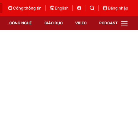
Cổng thông tin
English
Đăng nhập
CÔNG NGHỆ
GIÁO DỤC
VIDEO
PODCAST
VTV Money
VTV Thể thao
VTV Sức khoẻ
Bất động sản
Thị trường 24h
Tấm lòng Việt
Vươn mình bằng AI
VTV4
VTV8
VTV9
Lịch phát sóng
Giao lưu trực tuyến
Sự kiện