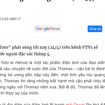
Góc ảnh
 12:00 GMT+7
Giáo dục
Công nghệ
Chia sẻ
Tuyển sinh
Hitech Công ng
Học trực tuyến
Sản phẩm
oto" phát sóng tối nay (24/4) trên kênh VTV1 sẽ
g
Thị trường
ớc ngoài đặc sắc tháng 4.
Tư vấn
:
Toto le Héros
) là một tác phẩm điện ảnh của đạo diễ
là câu chuyện về cuộc đời của Thomas - cậu bé bị đán
những tai ương dồn dập xảy đến, một tình yêu mù quán
n, Thomas tin rằng những bất hạnh mà cậu phải chịu l
cùng ngày với Thomas năm xưa. Bởi lẽ đó, Thomas đã lê
 trí thực sự của mình.
 là đại diện của điện ảnh Bỉ tranh
giải Oscar
lần thứ 6