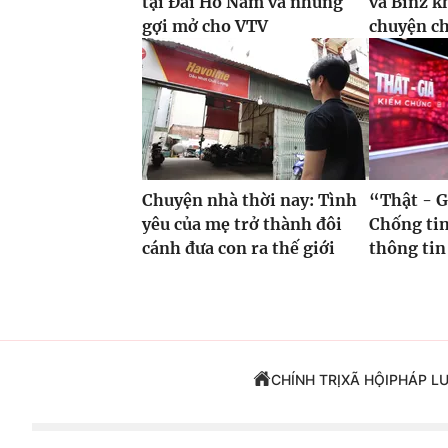
tại Đài Hồ Nam và những
và Binz 
gợi mở cho VTV
chuyện c
Chuyện nhà thời nay: Tình
“Thật - G
yêu của mẹ trở thành đôi
Chống tin
cánh đưa con ra thế giới
thông tin
CHÍNH TRỊ
XÃ HỘI
PHÁP L