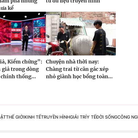
khám phá những
từ dữ liệu truyền hình
hưa kể
iả, Kiểm chứng”:
Chuyện nhà thời nay:
 giả trong dòng
Chàng trai từ căn gác xép
 chính thống...
nhỏ giành học bổng toàn...
UẬT
THẾ GIỚI
KINH TẾ
TRUYỀN HÌNH
GIẢI TRÍ
Y TẾ
ĐỜI SỐNG
CÔNG NG