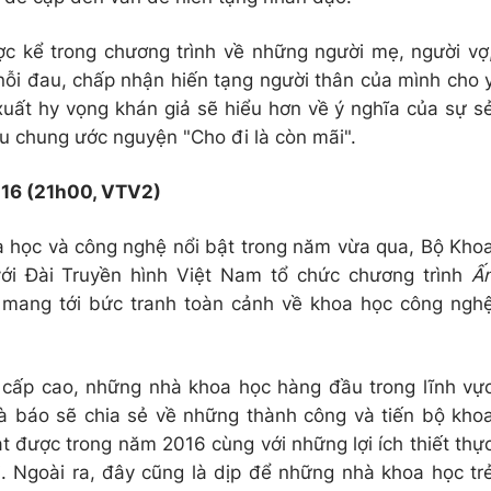
 kể trong chương trình về những người mẹ, người vợ
ỗi đau, chấp nhận hiến tạng người thân của mình cho 
xuất hy vọng khán giả sẽ hiểu hơn về ý nghĩa của sự s
ều chung ước nguyện "Cho đi là còn mãi".
16 (21h00, VTV2)
 học và công nghệ nổi bật trong năm vừa qua, Bộ Kho
ới Đài Truyền hình Việt Nam tổ chức chương trình
Ấ
 mang tới bức tranh toàn cảnh về khoa học công ngh
ý cấp cao, những nhà khoa học hàng đầu trong lĩnh vự
 báo sẽ chia sẻ về những thành công và tiến bộ kho
 được trong năm 2016 cùng với những lợi ích thiết thự
 Ngoài ra, đây cũng là dịp để những nhà khoa học tr