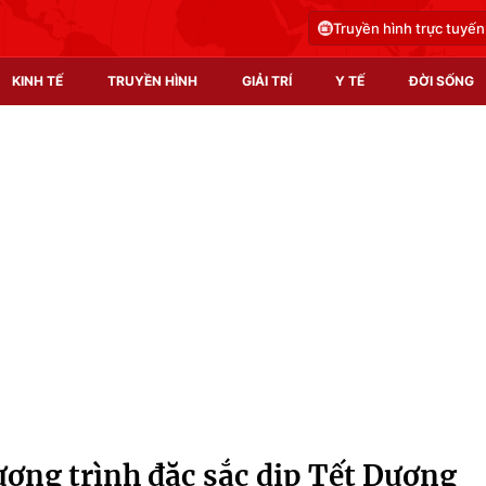
Truyền hình trực tuyến
KINH TẾ
TRUYỀN HÌNH
GIẢI TRÍ
Y TẾ
ĐỜI SỐNG
Pháp luật
Y tế
Truyền hình
Multimedia
Phim VTV
Video
Hậu trường
Shorts video
Nhân vật
Podcast
Khán giả
EMagazine
Giải sao mai
Photo
ơng trình đặc sắc dịp Tết Dương
Infographic