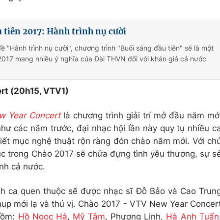
 tiên 2017: Hành trình nụ cười
ề "Hành trình nụ cười", chương trình "Buổi sáng đầu tiên" sẽ là một
2017 mang nhiều ý nghĩa của Đài THVN đối với khán giả cả nước
rt (20h15, VTV1)
w Year Concert
là chương trình giải trí mở đầu năm mớ
hư các năm trước, đại nhạc hội lần này quy tụ nhiều c
 tiết mục nghệ thuật rộn ràng đón chào năm mới. Với ch
úc trong Chào 2017 sẽ chứa đựng tình yêu thương, sự s
ình cả nước.
nh ca quen thuộc sẽ được nhạc sĩ Đỗ Bảo và Cao Trun
p mới lạ và thú vị. Chào 2017 - VTV New Year Concer
 gồm:
Hồ Ngọc Hà
,
Mỹ Tâm
, Phương Linh,
Hà Anh Tuấn