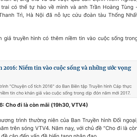
 trai có thể tự hào về mình và anh Trần Hoàng Tùng 
Thanh Trì, Hà Nội đã nỗ lực cứu đoàn tàu Thống Nhấ
 giả truyền hình có thêm niềm tin vào cuộc sống tron
h 2016: Niềm tin vào cuộc sống và những ước vọng
rình "Chuyện cổ tích 2016" do Ban Biên tập Truyền hình Cáp thực
 niềm tin cho khán giả vào cuộc sống trong dịp đón năm mới 2017.
6: Cho đi là còn mãi (19h30, VTV4)
hương trình thường niên của Ban Truyền hình Đối ngoại
năm trên sóng VTV4. Năm nay, với chủ đề "Cho đi là cò
p
đề cập đến vấn đề hiến tạng nhân đạo.