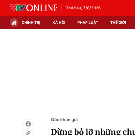
Thứ Sáu, 7/8/2026
CHÍNH TRỊ
XÃ HỘI
PHÁP LUẬT
THẾ GIỚI
Chính trị
Xã hội
Thế giới
Kinh tế
Tin tức
Tài chính
Thế giới đó đây
Thị trường
Câu chuyện quốc tế
Góc doanh nghiệp
Dữ liệu và đời sống
Góc khán giả
Đừng bỏ lỡ những chư