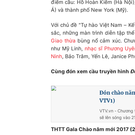
điểm cầu: Hồ Hoàn Kiếm (Hà Nội),
Á) và thành phố New York (Mỹ).
Với chủ đề "Tự hào Việt Nam – Kết
sắc, những màn trình diễn tập t
Giao thừa
bùng nổ cảm xúc. Chươn
như Mỹ Linh,
nhạc sĩ Phương Uyê
Ninh
, Bảo Trâm, Yến Lê, Janice P
Cùng đón xem cầu truyền hình
Đ
Đón chào năm
VTV1)
VTV.vn - Chương 
sẽ lên sóng vào 2
THTT Gala Chào năm mới 2017 (