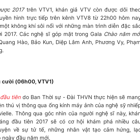
ược 2017
trên VTV1, khán giả VTV còn được dõi the
uyền hình trực tiếp trên kênh VTV8 từ 22h00 hôm na
 một không khí sôi nổi với những màn trình diễn đặc sắ
 2017. Các nghệ sĩ góp mặt trong Gala
Chào năm mớ
Quang Hào, Bảo Kun, Diệp Lâm Anh, Phương Vy, Phạ
g.
ụ cười (06h00, VTV1)
đầu tiên
do Ban Thời sự - Đài THVN thực hiện sẽ man
n thú vị thông qua ống kính máy ảnh của nghệ sỹ nhiế
elle. Thông qua góc nhìn của người nghệ sĩ này, khá
 sáng đầu tiên 2017 sẽ có cơ hội khám phá nhiều câ
yện về sự tử tế, những nhân vật tạo cảm hứng, lạ
ho ngày đầu năm mới.