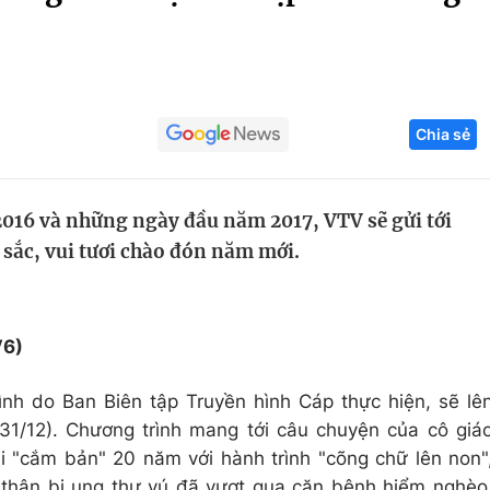
Góc ảnh
Giáo dục
Công nghệ
Chia sẻ
Tuyển sinh
Hitech Công ng
Học trực tuyến
Sản phẩm
016 và những ngày đầu năm 2017, VTV sẽ gửi tới
g
Thị trường
 sắc, vui tươi chào đón năm mới.
Tư vấn
V6)
ình do Ban Biên tập Truyền hình Cáp thực hiện, sẽ lê
1/12). Chương trình mang tới câu chuyện của cô giá
 "cắm bản" 20 năm với hành trình "cõng chữ lên non"
 thân bị ung thư vú đã vượt qua căn bệnh hiểm nghèo