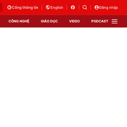
Cổng thông tin
English
Đăng nhập
CÔNG NGHỆ
GIÁO DỤC
VIDEO
PODCAST
VTV Money
VTV Thể thao
VTV Sức khoẻ
Bất động sản
Thị trường 24h
Tấm lòng Việt
Vươn mình bằng AI
VTV4
VTV8
VTV9
Lịch phát sóng
Giao lưu trực tuyến
Sự kiện