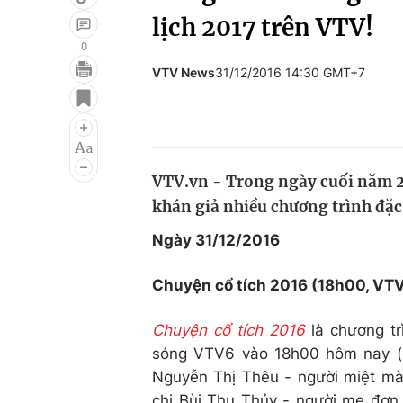
lịch 2017 trên VTV!
0
VTV News
31/12/2016 14:30 GMT+7
Giải trí
Đời sống
Điện ảnh
Du lịch
Âm nhạc
Làm đẹp
VTV.vn - Trong ngày cuối năm 2
Sao
Chất lượng cuộc sốn
khán giả nhiều chương trình đặc
Ngày 31/12/2016
Chuyện cổ tích 2016 (18h00, VT
Chuyện cổ tích 2016
là chương tr
sóng VTV6 vào 18h00 hôm nay (3
Nguyễn Thị Thêu - người miệt mài
chị Bùi Thu Thủy - người mẹ đơn