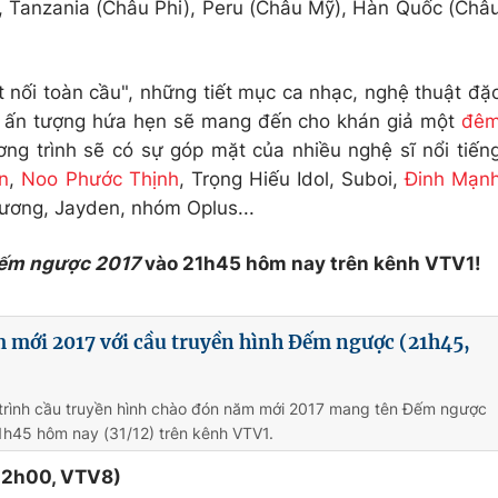
 Tanzania (Châu Phi), Peru (Châu Mỹ), Hàn Quốc (Châ
 nối toàn cầu", những tiết mục ca nhạc, nghệ thuật đặ
hể ấn tượng hứa hẹn sẽ mang đến cho khán giả một
đê
g trình sẽ có sự góp mặt của nhiều nghệ sĩ nổi tiến
n
,
Noo Phước Thịnh
, Trọng Hiếu Idol, Suboi,
Đinh Mạn
hương, Jayden, nhóm Oplus...
ếm ngược 2017
vào 21h45 hôm nay trên kênh VTV1!
 mới 2017 với cầu truyền hình Đếm ngược (21h45,
trình cầu truyền hình chào đón năm mới 2017 mang tên Đếm ngược
1h45 hôm nay (31/12) trên kênh VTV1.
22h00, VTV8)