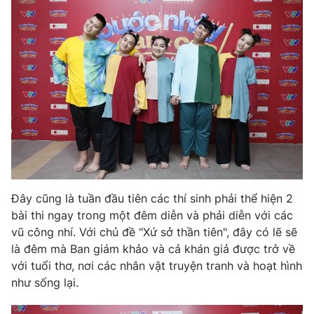
Phim VTV
Giải trí
Hậu trường
Điện ảnh
Đời sống
Nhân vật
Âm nhạc
Du lịch
Khán giả
Giáo dục
Sao
Làm đẹp
Giải sao mai
Tuyển sinh
Công nghệ
Chất lượng cuộc sống
Học trực tuyến
Hitech Công nghệ tương lai
Giao lưu trực tuyến
Sản phẩm
Đây cũng là tuần đầu tiên các thí sinh phải thể hiện 2
bài thi ngay trong một đêm diễn và phải diễn với các
Lịch phát sóng
Thị trường
vũ công nhí. Với chủ đề "Xứ sở thần tiên", đây có lẽ sẽ
là đêm mà Ban giám khảo và cả khán giả được trở về
Tư vấn
với tuổi thơ, nơi các nhân vật truyện tranh và hoạt hình
Chuyên mục khác
như sống lại.
Emagazine
Podcast