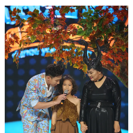
THỜI BÁO VTV
Theo dõi báo trên
Cơ quan chủ quản:
Đài Truyền hình Việt Nam
Cơ quan báo chí:
Thời báo VTV
Giấy phép hoạt động báo in và báo điện tử số 483/GP-BTTTT
cấp ngày 29/12/2023
Tổng Biên tập:
Vũ Thanh Thủy
Phó Tổng Biên tập:
Nguyễn Thị Mỹ Hạnh, Phạm Quốc Thắng,
Nguyễn Trọng Ninh
Tổng đài VTV:
024.38 355 931 - 024.38 355 932