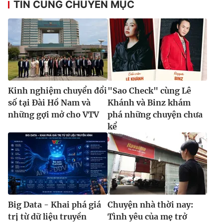
TIN CÙNG CHUYÊN MỤC
Kinh nghiệm chuyển đổi
"Sao Check" cùng Lê
số tại Đài Hồ Nam và
Khánh và Binz khám
những gợi mở cho VTV
phá những chuyện chưa
kể
Big Data - Khai phá giá
Chuyện nhà thời nay:
trị từ dữ liệu truyền
Tình yêu của mẹ trở