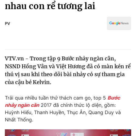
Chính trị
nhau con rể tương lai
Truyền hình
Văn hóa - Giải trí
Xã hội
Y tế
PV
Đời sống
Pháp luật
Công nghệ
Giáo dục
Y tế
VTV.vn - Trong tập 9 Bước nhảy ngàn cân,
NSND Hồng Vân và Việt Hương đã có màn kén rể
Thế giới
thú vị sau khi theo dõi bài nhảy có sự tham gia
của cậu bé Kelvin.
Tin tức
Kinh tế
Thế giới đó đây
Trải qua nhiều tuần thử thách cam go, top 5
Bước
Tài chính
nhảy ngàn cân
2017 đã chính thức lộ diện, gồm:
Dữ liệu và đời sống
Câu chuyện quốc tế
Huỳnh Hiếu, Thanh Huyền, Thục Ân, Quang Duy và
Thị trường
Nhất Thống.
Truyền hình
Góc doanh nghiệp