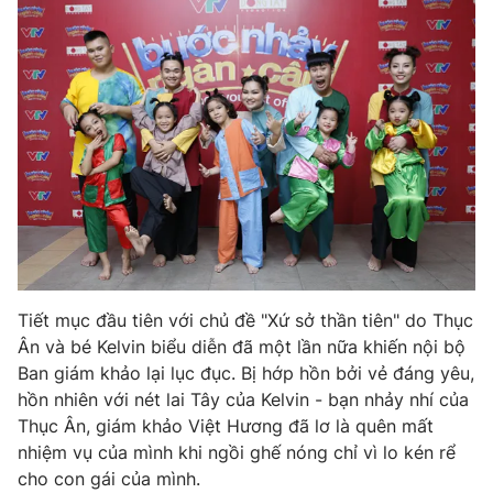
Photo
Infographic
Video
Shorts video
VTV Money
VTV Thể thao
VTV Sức khoẻ
Bất động sản
Thị trường 24h
Tấm lòng Việt
Tiết mục đầu tiên với chủ đề "Xứ sở thần tiên" do Thục
Ân và bé Kelvin biểu diễn đã một lần nữa khiến nội bộ
VTV4
Vươn mình bằng AI
Ban giám khảo lại lục đục. Bị hớp hồn bởi vẻ đáng yêu,
hồn nhiên với nét lai Tây của Kelvin - bạn nhảy nhí của
VTV9
VTV8
Thục Ân, giám khảo Việt Hương đã lơ là quên mất
nhiệm vụ của mình khi ngồi ghế nóng chỉ vì lo kén rể
cho con gái của mình.
Liên hệ tòa soạn
English