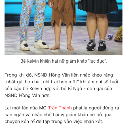
Ðiện thoại Thời báo VTV:
024.66 897 897
Email:
toasoan@vtv.vn
Liên hệ quảng cáo:
024-7300.7108
Bé Kelvin khiến hai nữ giám khảo "lục đục".
Trong khi đó, NSND Hồng Vân liền nhắc khéo rằng
"nhất gái hơn hai, nhì trai hơn một" khi ám chỉ số tuổi
của cậu bé Kelvin hợp với bé Bí Ngô - con gái của
NSND Hồng Vân hơn.
® Cấm sao chép dưới mọi hình thức nếu không có sự chấp
thuận bằng văn bản. Ghi rõ nguồn VTV.vn khi phát hành lại
Lại một lần nữa MC
Trấn Thành
phải là người đứng ra
thông tin từ website này.
can ngăn và nhắc nhở hai vị giám khảo nữ bỏ qua
chuyện kén rể để tập trung vào việc nhận xét.