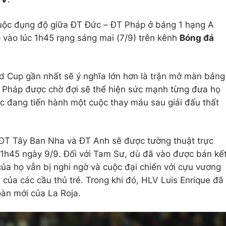
 cuộc đụng độ giữa ĐT Đức – ĐT Pháp ở bảng 1 hạng A
p vào lúc 1h45 rạng sáng mai (7/9) trên kênh
Bóng đá
d Cup gần nhất sẽ ý nghĩa lớn hơn là trận mở màn bảng
 Pháp được chờ đợi sẽ thể hiện sức mạnh từng đưa họ
ức đang tiến hành một cuộc thay máu sau giải đấu thất
 ĐT Tây Ban Nha và ĐT Anh sẽ được tường thuật trực
 1h45 ngày 9/9. Đối với Tam Sư, dù đã vào được bán kế
a họ vẫn bị nghi ngờ và cuộc đại chiến với cựu vương
của các cầu thủ trẻ. Trong khi đó, HLV Luis Enrique đã
oàn mới của La Roja.