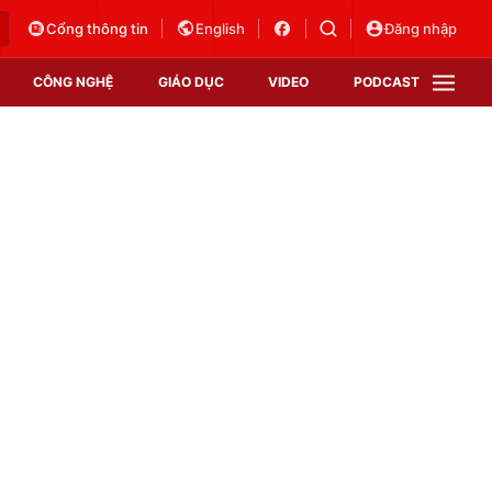
Cổng thông tin
English
Đăng nhập
CÔNG NGHỆ
GIÁO DỤC
VIDEO
PODCAST
VTV Money
VTV Thể thao
VTV Sức khoẻ
Bất động sản
Thị trường 24h
Tấm lòng Việt
Vươn mình bằng AI
VTV4
VTV8
VTV9
Lịch phát sóng
Giao lưu trực tuyến
Sự kiện