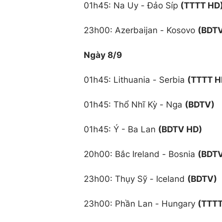
01h45: Na Uy - Đảo Síp
(TTTT HD
23h00: Azerbaijan - Kosovo
(BDT
Ngày 8/9
01h45: Lithuania - Serbia
(TTTT H
01h45: Thổ Nhĩ Kỳ - Nga
(BDTV)
01h45: Ý - Ba Lan
(BDTV HD)
20h00: Bắc Ireland - Bosnia
(BDT
23h00: Thụy Sỹ - Iceland
(BDTV)
23h00: Phần Lan - Hungary
(TTTT