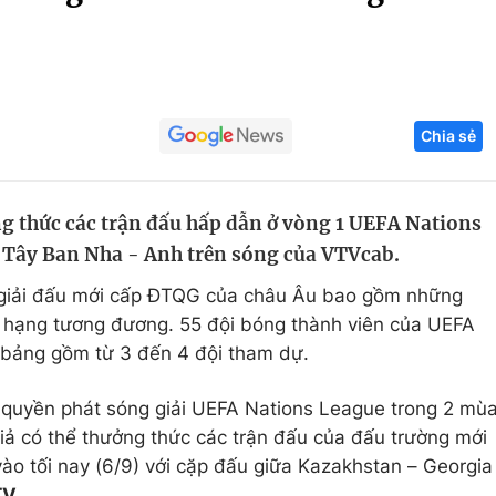
Góc ảnh
Giáo dục
Công nghệ
Chia sẻ
Tuyển sinh
Hitech Công ng
Học trực tuyến
Sản phẩm
g thức các trận đấu hấp dẫn ở vòng 1 UEFA Nations
g
Thị trường
 Tây Ban Nha - Anh trên sóng của VTVcab.
Tư vấn
 giải đấu mới cấp ĐTQG của châu Âu bao gồm những
ứ hạng tương đương. 55 đội bóng thành viên của UEFA
4 bảng gồm từ 3 đến 4 đội tham dự.
quyền phát sóng giải UEFA Nations League trong 2 mù
ả có thể thưởng thức các trận đấu của đấu trường mới
vào tối nay (6/9) với cặp đấu giữa Kazakhstan – Georgia
TV
.