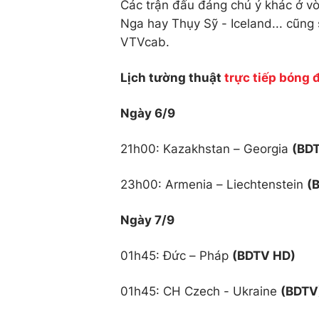
Các trận đấu đáng chú ý khác ở v
Nga hay Thụy Sỹ - Iceland... cũng 
VTVcab.
Lịch tường thuật
trực tiếp bóng 
Ngày 6/9
21h00: Kazakhstan – Georgia
(BD
23h00: Armenia – Liechtenstein
(
Ngày 7/9
01h45: Đức – Pháp
(BDTV HD)
01h45: CH Czech - Ukraine
(BDTV