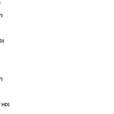
)
V)
D)
V)
 HD)