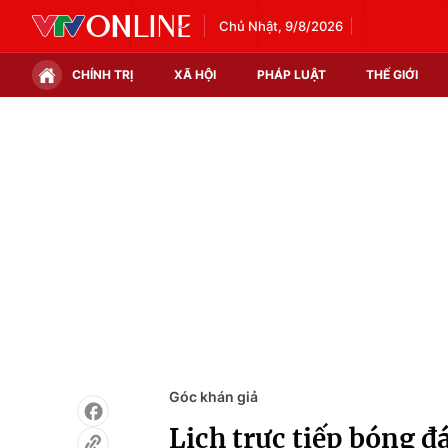
Chủ Nhật, 9/8/2026
CHÍNH TRỊ
XÃ HỘI
PHÁP LUẬT
THẾ GIỚI
Chính trị
Xã hội
Thế giới
Kinh tế
Tin tức
Tài chính
Thế giới đó đây
Thị trường
Câu chuyện quốc tế
Góc doanh nghiệp
Dữ liệu và đời sống
Góc khán giả
Lịch trực tiếp bóng 