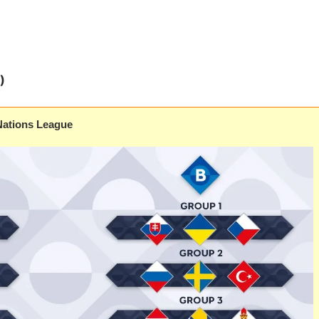
)
Nations League