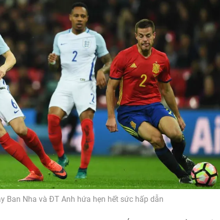
ây Ban Nha và ĐT Anh hứa hẹn hết sức hấp dẫn