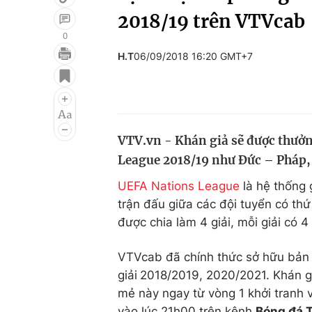
2018/19 trên VTVcab
0
H.T
06/09/2018 16:20 GMT+7
Giải trí
Đời sống
Điện ảnh
Du lịch
Âm nhạc
Làm đẹp
VTV.vn - Khán giả sẽ được thưởn
Sao
Chất lượng cuộc sốn
League 2018/19 như Đức – Pháp,
UEFA Nations League
là hệ thống
trận đấu giữa các đội tuyển có th
được chia làm 4 giải, mỗi giải có 
VTVcab đã chính thức sở hữu bản 
giải
2018/2019, 2020/2021. Khán gi
mẻ này ngay từ vòng 1 khởi tranh 
vào lúc 21h00 trên kênh
Bóng đá 