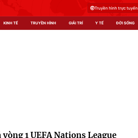
Truyền hình trực tuyến
KINH TẾ
TRUYỀN HÌNH
GIẢI TRÍ
Y TẾ
ĐỜI SỐNG
Pháp luật
Y tế
Truyền hình
Multimedia
Phim VTV
Video
Hậu trường
Shorts video
Nhân vật
Podcast
Khán giả
EMagazine
Giải sao mai
Photo
đá vòng 1 UEFA Nations League
Infographic