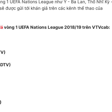
òng 1 UEFA Nations League như Ý - Ba Lan, Thổ Nhĩ Kỳ 
sẽ được gửi tới khán giả trên các kênh thể thao của
đá
vòng 1 UEFA Nations League 2018/19 trên VTVcab:
TV)
BDTV)
)