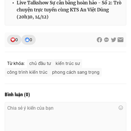
Live Talkshow Sự cân bằng hoàn hảo - Số 2: Trò
Ðiện thoại Thời báo VTV:
024.66 897 897
chuyện trực tuyến cùng KTS An Việt Dũng
Email:
toasoan@vtv.vn
(20h30, 14/12)
Liên hệ quảng cáo:
024-7300.7108
0
0
Từ khóa:
chủ đầu tư
kiến trúc sư
công trình kiến trúc
phong cách sang trọng
Bình luận
(
0
)
® Cấm sao chép dưới mọi hình thức nếu không có sự chấp
thuận bằng văn bản. Ghi rõ nguồn VTV.vn khi phát hành lại
thông tin từ website này.