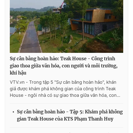
THỜI BÁO VTV
Theo dõi báo trên
Sự cân bằng hoàn hảo: Teak House - Công trình
giao thoa giữa văn hóa, con người và môi trường,
khí hậu
Cơ quan chủ quản:
Đài Truyền hình Việt Nam
VTV.vn - Trong tập 5 "Sự cân bằng hoàn hảo", khán
Cơ quan báo chí:
Thời báo VTV
giả được khám phá không gian của công trình Teak
Giấy phép hoạt động báo in và báo điện tử số 483/GP-BTTTT
House - ngôi nhà có sự giao thoa giữa văn hóa, con...
cấp ngày 29/12/2023
Tổng Biên tập:
Vũ Thanh Thủy
Sự cân bằng hoàn hảo - Tập 5: Khám phá không
Phó Tổng Biên tập:
Nguyễn Thị Mỹ Hạnh, Phạm Quốc Thắng,
gian Teak House của KTS Phạm Thanh Huy
Nguyễn Trọng Ninh
Tổng đài VTV:
024.38 355 931 - 024.38 355 932