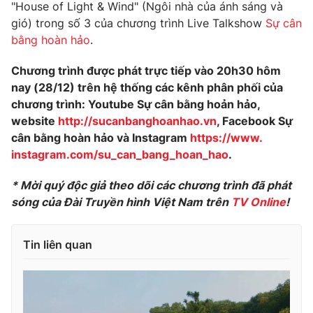
"House of Light & Wind" (Ngôi nhà của ánh sáng và
Photo
Infographic
gió) trong số 3 của chương trình Live Talkshow
Sự cân
bằng hoàn hảo
.
Video
Shorts video
Chương trình được phát trực tiếp vào 20h30 hôm
nay (28/12) trên hệ thống các kênh phân phối của
VTV Money
VTV Thể thao
chương trình: Youtube Sự cân bằng hoản hảo,
website
http://
sucanbanghoanhao.vn
, Facebook Sự
cân bằng hoàn hảo và Instagram
https://www.
VTV Sức khoẻ
Bất động sản
instagram.com/su_can_bang_
hoan_hao
.
Thị trường 24h
Tấm lòng Việt
* Mời quý độc giả theo dõi các chương trình đã phát
sóng của Đài Truyền hình Việt Nam trên
TV Online
!
VTV4
Vươn mình bằng AI
Tin liên quan
VTV9
VTV8
Liên hệ tòa soạn
English