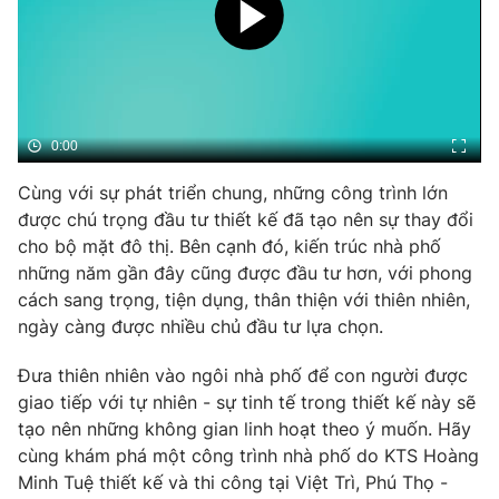
Phim VTV
Giải trí
Hậu trường
Điện ảnh
Đời sống
Nhân vật
Âm nhạc
Du lịch
Khán giả
0:00
Giáo dục
Sao
Làm đẹp
Giải sao mai
Cùng với sự phát triển chung, những công trình lớn
Tuyển sinh
Công nghệ
được chú trọng đầu tư thiết kế đã tạo nên sự thay đổi
Chất lượng cuộc sống
Học trực tuyến
cho bộ mặt đô thị. Bên cạnh đó, kiến trúc nhà phố
Hitech Công nghệ tương lai
những năm gần đây cũng được đầu tư hơn, với phong
Giao lưu trực tuyến
cách sang trọng, tiện dụng, thân thiện với thiên nhiên,
Sản phẩm
ngày càng được nhiều chủ đầu tư lựa chọn.
Lịch phát sóng
Thị trường
Đưa thiên nhiên vào ngôi nhà phố để con người được
Tư vấn
giao tiếp với tự nhiên - sự tinh tế trong thiết kế này sẽ
tạo nên những không gian linh hoạt theo ý muốn. Hãy
Chuyên mục khác
cùng khám phá một công trình nhà phố do KTS Hoàng
Emagazine
Podcast
Minh Tuệ thiết kế và thi công tại Việt Trì, Phú Thọ -