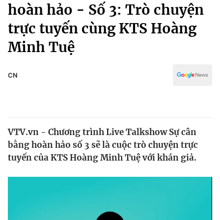
Chính trị
hoàn hảo - Số 3: Trò chuyện
Truyền hình
trực tuyến cùng KTS Hoàng
Văn hóa - Giải trí
Xã hội
Y tế
Minh Tuệ
Đời sống
Pháp luật
Công nghệ
Giáo dục
CN
Y tế
Thế giới
VTV.vn - Chương trình Live Talkshow Sự cân
Tin tức
bằng hoàn hảo số 3 sẽ là cuộc trò chuyện trực
Kinh tế
Thế giới đó đây
tuyến của KTS Hoàng Minh Tuệ với khán giả.
Tài chính
Dữ liệu và đời sống
Câu chuyện quốc tế
Thị trường
Truyền hình
Góc doanh nghiệp