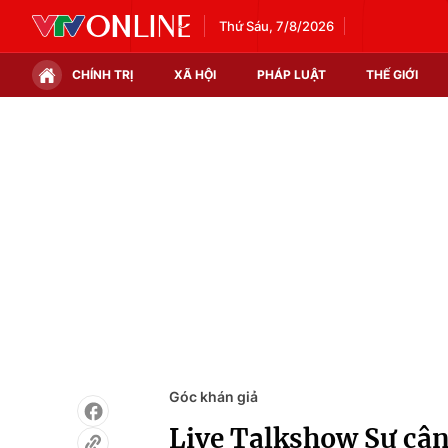
Thứ Sáu, 7/8/2026
CHÍNH TRỊ
XÃ HỘI
PHÁP LUẬT
THẾ GIỚI
Chính trị
Xã hội
Thế giới
Kinh tế
Tin tức
Tài chính
Thế giới đó đây
Thị trường
Câu chuyện quốc tế
Góc doanh nghiệp
Dữ liệu và đời sống
Góc khán giả
Live Talkshow Sự cân