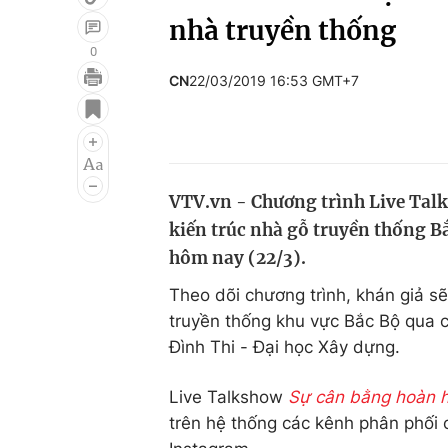
nhà truyền thống
0
CN
22/03/2019 16:53 GMT+7
Giải trí
Đời sống
Điện ảnh
Du lịch
Âm nhạc
Làm đẹp
VTV.vn - Chương trình Live Tal
Sao
Chất lượng cuộc sốn
kiến trúc nhà gỗ truyền thống B
hôm nay (22/3).
Theo dõi chương trình, khán giả sẽ
truyền thống khu vực Bắc Bộ qua
Đình Thi - Đại học Xây dựng.
Live Talkshow
Sự cân bằng hoàn 
trên hệ thống các kênh phân phối 