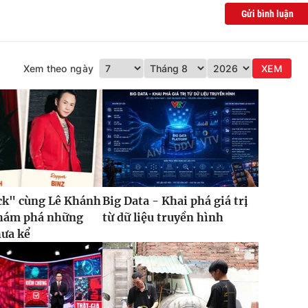
Gửi bình luận
Xem theo ngày
XEM
ck" cùng Lê Khánh
Big Data - Khai phá giá trị
khám phá những
từ dữ liệu truyền hình
hưa kể