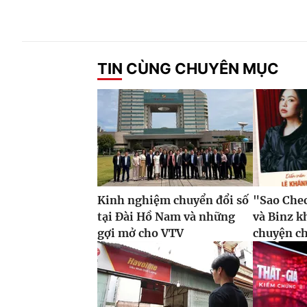
TIN CÙNG CHUYÊN MỤC
Kinh nghiệm chuyển đổi số
"Sao Che
tại Đài Hồ Nam và những
và Binz 
gợi mở cho VTV
chuyện c