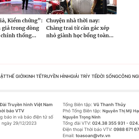
iả, Kiểm chứng”:
Chuyện nhà thời nay:
 giả trong dòng
Chàng trai từ căn gác xép
 chính thống...
nhỏ giành học bổng toàn...
UẬT
THẾ GIỚI
KINH TẾ
TRUYỀN HÌNH
GIẢI TRÍ
Y TẾ
ĐỜI SỐNG
CÔNG NG
Đài Truyền hình Việt Nam
Tổng Biên tập:
Vũ Thanh Thủy
hời báo VTV
Phó Tổng Biên tập:
Nguyễn Thị Mỹ Hạ
g báo in và báo điện tử số
Nguyễn Trọng Ninh
 ngày 29/12/2023
Tổng đài VTV:
024.38 355 931 - 024
Ðiện thoại Thời báo VTV:
0988 671 6
Email:
toasoan@vtv.vn