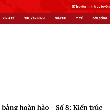
Truyền hình trực tuyến
KINH TẾ
TRUYỀN HÌNH
GIẢI TRÍ
Y TẾ
ĐỜI SỐNG
Pháp luật
Y tế
Truyền hình
Multimedia
Phim VTV
Video
Hậu trường
Shorts video
Nhân vật
Podcast
Khán giả
EMagazine
Giải sao mai
Photo
 bằng hoàn hảo - Số 8: Kiến trúc
Infographic