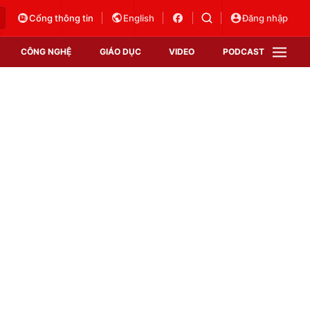
Cổng thông tin
English
Đăng nhập
CÔNG NGHỆ
GIÁO DỤC
VIDEO
PODCAST
VTV Money
VTV Thể thao
VTV Sức khoẻ
Bất động sản
Thị trường 24h
Tấm lòng Việt
Vươn mình bằng AI
VTV4
VTV8
VTV9
Lịch phát sóng
Giao lưu trực tuyến
Sự kiện