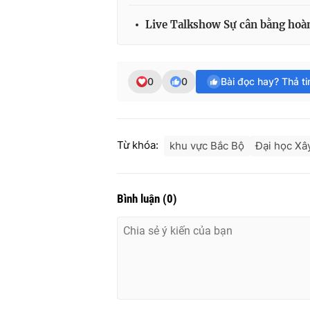
Live Talkshow Sự cân bằng hoàn 
0
0
Bài đọc hay? Thả t
Từ khóa:
khu vực Bắc Bộ
Đại học Xâ
Bình luận
(
0
)