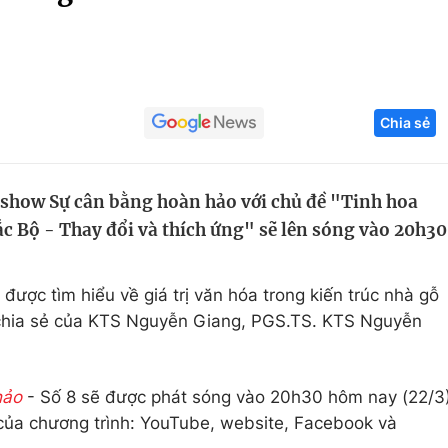
Góc ảnh
Giáo dục
Công nghệ
Chia sẻ
Tuyển sinh
Hitech Công ng
Học trực tuyến
Sản phẩm
kshow Sự cân bằng hoàn hảo với chủ đề "Tinh hoa
g
Thị trường
ắc Bộ - Thay đổi và thích ứng" sẽ lên sóng vào 20h30
Tư vấn
 được tìm hiểu về giá trị văn hóa trong kiến trúc nhà gỗ
 chia sẻ của KTS Nguyễn Giang, PGS.TS. KTS Nguyễn
hảo
- Số 8 sẽ được phát sóng vào 20h30 hôm nay (22/3
của chương trình: YouTube, website, Facebook và