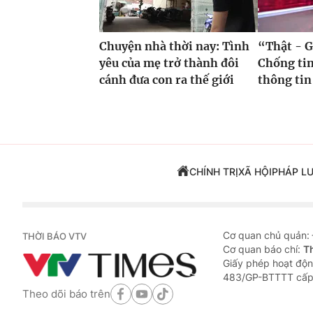
Chuyện nhà thời nay: Tình
“Thật - G
yêu của mẹ trở thành đôi
Chống tin
cánh đưa con ra thế giới
thông tin
CHÍNH TRỊ
XÃ HỘI
PHÁP L
Cơ quan chủ quản:
THỜI BÁO VTV
Cơ quan báo chí:
T
Giấy phép hoạt độn
483/GP-BTTTT cấp
Theo dõi báo trên