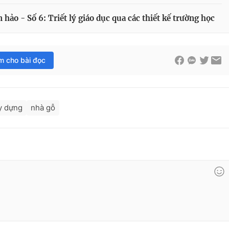
hảo - Số 6: Triết lý giáo dục qua các thiết kế trường học
im cho bài đọc
y dựng
nhà gỗ