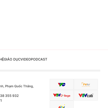
HỆ
GIÁO DỤC
VIDEO
PODCAST
nh, Phạm Quốc Thắng,
.38 355 932
71