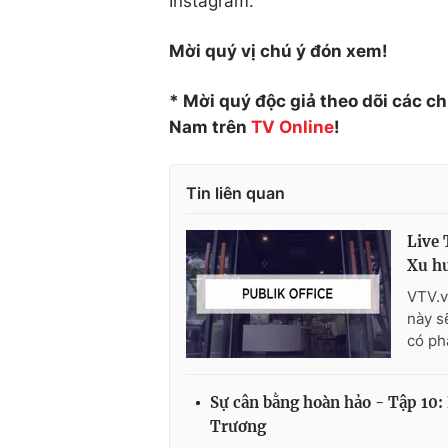
Instagram.
Mời quý vị chú ý đón xem!
* Mời quý độc giả theo dõi các c
Nam trên
TV Online
!
Tin liên quan
Live 
Xu hư
VTV.v
này s
có ph
Sự cân bằng hoàn hảo - Tập 10:
Trương