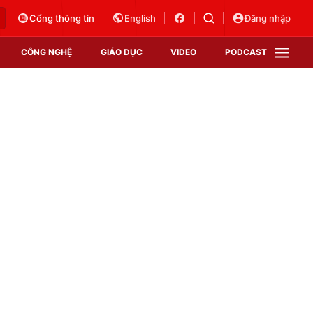
Cổng thông tin
English
Đăng nhập
CÔNG NGHỆ
GIÁO DỤC
VIDEO
PODCAST
VTV Money
VTV Thể thao
VTV Sức khoẻ
Bất động sản
Thị trường 24h
Tấm lòng Việt
Vươn mình bằng AI
VTV4
VTV8
VTV9
Lịch phát sóng
Giao lưu trực tuyến
Sự kiện