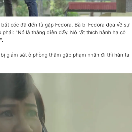
ị bắt cóc đã đến tù gặp Fedora. Bà bị Fedora dọa về sự
phải: "Nó là thằng điên đấy. Nó rất thích hành hạ cô
".
t bị giám sát ở phòng thăm gặp phạm nhân đi thì hắn ta