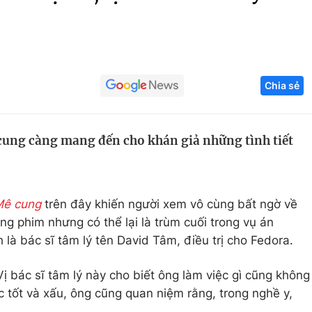
Góc ảnh
Giáo dục
Công nghệ
Chia sẻ
Tuyển sinh
Hitech Công ng
Học trực tuyến
Sản phẩm
cung càng mang đến cho khán giả những tình tiết
g
Thị trường
Tư vấn
ê cung
trên đây khiến người xem vô cùng bất ngờ về
ng phim nhưng có thể lại là trùm cuối trong vụ án
là bác sĩ tâm lý tên David Tâm, điều trị cho Fedora.
 bác sĩ tâm lý này cho biết ông làm việc gì cũng không
c tốt và xấu, ông cũng quan niệm rằng, trong nghề y,