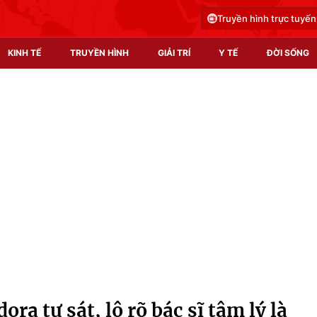
Truyền hình trực tuyến
KINH TẾ
TRUYỀN HÌNH
GIẢI TRÍ
Y TẾ
ĐỜI SỐNG
Pháp luật
Y tế
Truyền hình
Multimedia
Phim VTV
Video
Hậu trường
Shorts video
Nhân vật
Podcast
Khán giả
EMagazine
Giải sao mai
Photo
ra tự sát, lộ rõ bác sĩ tâm lý là
Infographic