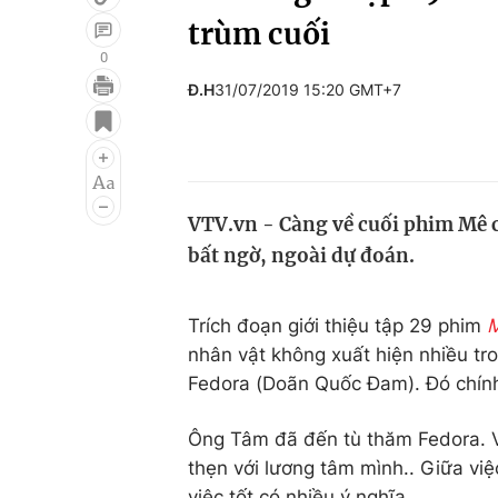
trùm cuối
0
Đ.H
31/07/2019 15:20 GMT+7
Giải trí
Đời sống
Điện ảnh
Du lịch
Âm nhạc
Làm đẹp
VTV.vn - Càng về cuối phim Mê 
Sao
Chất lượng cuộc sốn
bất ngờ, ngoài dự đoán.
Trích đoạn giới thiệu tập 29 phim
M
nhân vật không xuất hiện nhiều tro
Fedora (Doãn Quốc Đam). Đó chính 
Ông Tâm đã đến tù thăm Fedora. Vị
thẹn với lương tâm mình.. Giữa việ
việc tốt có nhiều ý nghĩa.