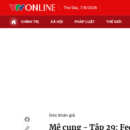
Thứ Sáu, 7/8/2026
CHÍNH TRỊ
XÃ HỘI
PHÁP LUẬT
THẾ GIỚI
Chính trị
Xã hội
Thế giới
Kinh tế
Tin tức
Tài chính
Thế giới đó đây
Thị trường
Câu chuyện quốc tế
Góc doanh nghiệp
Dữ liệu và đời sống
Góc khán giả
Mê cung - Tập 29: Fedo