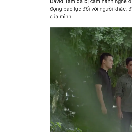
David Tâm đã bị cấm hành nghề ở
động bạo lực đối với người khác, để
của mình.