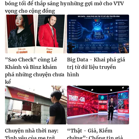
bóng tối để thắp sáng hy
những gợi mở cho VTV
vọng cho cộng đồng
"Sao Check" cùng Lê
Big Data - Khai phá giá
Khánh và Binz khám
trị từ dữ liệu truyền
phá những chuyện chưa
hình
kể
Chuyện nhà thời nay:
“Thật - Giả, Kiểm
Tình yêu của mẹ trở
chứng”: Chống tin giả