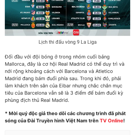
Ðiện thoại Thời báo VTV:
024.66 897 897
Email:
toasoan@vtv.vn
Liên hệ quảng cáo:
024-7300.7108
Lịch thi đấu vòng 9 La Liga
Đối đầu với đội bóng ở trong nhóm cuối bảng
Mallorca, đây là cơ hội Real Madrid có thể duy trì và
nới rộng khoảng cách với Barcelona và Atletico
Madrid đang bám đuổi phía sau. Trong khi đó, phải
làm khách trên sân của Eibar nhưng chắc chắn mục
tiêu của Barcelona vẫn sẽ là 3 điểm để bám đuổi kỳ
phùng địch thủ Real Madrid.
® Cấm sao chép dưới mọi hình thức nếu không có sự chấp
thuận bằng văn bản. Ghi rõ nguồn VTV.vn khi phát hành lại
* Mời quý độc giả theo dõi các chương trình đã phát
thông tin từ website này.
sóng của Đài Truyền hình Việt Nam trên
TV Online
!