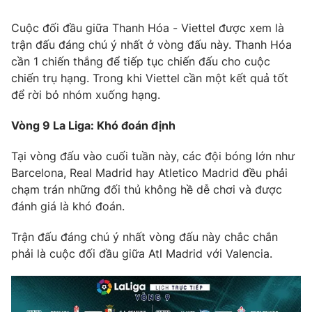
Cuộc đối đầu giữa Thanh Hóa - Viettel được xem là
trận đấu đáng chú ý nhất ở vòng đấu này. Thanh Hóa
cần 1 chiến thắng để tiếp tục chiến đấu cho cuộc
THỜI BÁO VTV
chiến trụ hạng. Trong khi Viettel cần một kết quả tốt
để rời bỏ nhóm xuống hạng.
Vòng 9 La Liga: Khó đoán định
Theo dõi báo trên
Tại vòng đấu vào cuối tuần này, các đội bóng lớn như ​
Barcelona, ​Real Madrid hay Atletico Madrid đều phải
Cơ quan chủ quản:
Đài Truyền hình Việt Nam
chạm trán những đối thủ không hề dễ chơi và được
Cơ quan báo chí:
Thời báo VTV
đánh giá là khó đoán.
Giấy phép hoạt động báo in và báo điện tử số 483/GP-BTTTT
cấp ngày 29/12/2023
Trận đấu đáng chú ý nhất vòng đấu này chắc chắn
Tổng Biên tập:
Vũ Thanh Thủy
phải là cuộc đối đầu giữa Atl Madrid với Valencia.
Phó Tổng Biên tập:
Nguyễn Thị Mỹ Hạnh, Phạm Quốc Thắng,
Nguyễn Trọng Ninh
Tổng đài VTV:
024.38 355 931 - 024.38 355 932