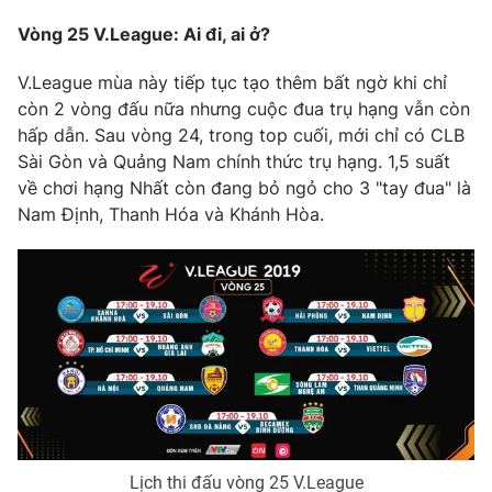
Vòng 25 V.League: Ai đi, ai ở?
Photo
Infographic
V.League mùa này tiếp tục tạo thêm bất ngờ khi chỉ
Video
Shorts video
còn 2 vòng đấu nữa nhưng cuộc đua trụ hạng vẫn còn
hấp dẫn. Sau vòng 24, trong top cuối, mới chỉ có CLB
Sài Gòn và Quảng Nam chính thức trụ hạng. 1,5 suất
VTV Money
VTV Thể thao
về chơi hạng Nhất còn đang bỏ ngỏ cho 3 "tay đua" là
Nam Định, Thanh Hóa và Khánh Hòa.
VTV Sức khoẻ
Bất động sản
Thị trường 24h
Tấm lòng Việt
VTV4
Vươn mình bằng AI
VTV9
VTV8
Liên hệ tòa soạn
English
Lịch thi đấu vòng 25 V.League