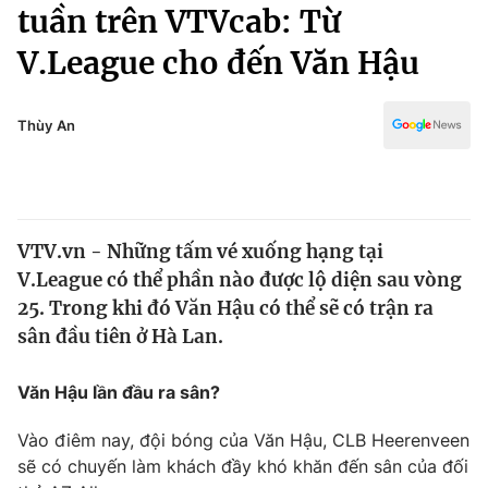
Chính trị
tuần trên VTVcab: Từ
Truyền hình
V.League cho đến Văn Hậu
Văn hóa - Giải trí
Xã hội
Y tế
Đời sống
Thùy An
Pháp luật
Công nghệ
Giáo dục
Y tế
VTV.vn - Những tấm vé xuống hạng tại
Thế giới
V.League có thể phần nào được lộ diện sau vòng
Tin tức
25. Trong khi đó Văn Hậu có thể sẽ có trận ra
Kinh tế
sân đầu tiên ở Hà Lan.
Thế giới đó đây
Tài chính
Dữ liệu và đời sống
Câu chuyện quốc tế
Văn Hậu lần đầu ra sân?
Thị trường
Vào điêm nay, đội bóng của Văn Hậu, CLB Heerenveen
Truyền hình
Góc doanh nghiệp
sẽ có chuyến làm khách đầy khó khăn đến sân của đối