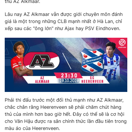
thủ AZ Alkmaar.
Phim VTV
Giải trí
Hậu trường
Lâu nay AZ Alkmaar vẫn được giới chuyên môn đánh
Điện ảnh
giá là một trong những CLB mạnh nhất ở Hà Lan, chỉ
Đời sống
Nhân vật
xếp sau các "ông lớn" như Ajax hay PSV Eindhoven.
Âm nhạc
Du lịch
Khán giả
Giáo dục
Sao
Làm đẹp
Giải sao mai
Tuyển sinh
Công nghệ
Chất lượng cuộc sống
Học trực tuyến
Hitech Công nghệ tương lai
Giao lưu trực tuyến
Sản phẩm
Lịch phát sóng
Thị trường
Phải thi đấu trước một đối thủ mạnh như AZ Alkmaar,
Tư vấn
chắc chắn rằng Heerenveen sẽ phải chăm chút hàng
Chuyên mục khác
thủ của mình hơn bao giờ hết. Đây có thể sẽ là cơ hội
cho Văn Hậu được ra sân chính thức lần đầu tiên trong
Emagazine
Podcast
màu áo của Heerenveen.