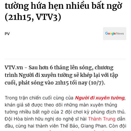
Chính trị
tường hứa hẹn nhiều bất ngờ
Truyền hình
(21h15, VTV3)
Văn hóa - Giải trí
Xã hội
Y tế
Đời sống
PV
Pháp luật
Công nghệ
Giáo dục
Y tế
VTV.vn - Sau hơn 6 tháng lên sóng, chương
Thế giới
trình Người đi xuyên tường sẽ khép lại với tập
Tin tức
cuối, phát sóng vào 21h15 tối nay (10/7).
Kinh tế
Thế giới đó đây
Trong trận chiến cuối cùng của
Người đi xuyên tường
,
Tài chính
Dữ liệu và đời sống
khán giả sẽ được theo dõi những màn xuyên thủng
Câu chuyện quốc tế
Thị trường
tường nhiều bất ngờ của 2 đội chơi kỳ phùng địch thủ.
Đội Hòa bình hữu nghị do nghệ sĩ hài
Thành Trung
dẫn
Truyền hình
Góc doanh nghiệp
đầu, cùng hai thành viên Thế Bảo, Giang Phan. Còn đội