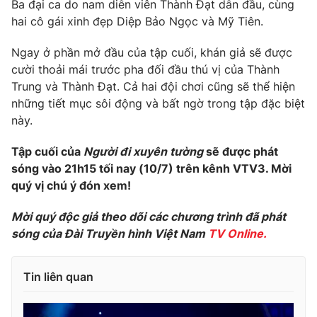
Phim VTV
Ba đại ca do nam diễn viên Thành Đạt dẫn đầu, cùng
Giải trí
hai cô gái xinh đẹp Diệp Bảo Ngọc và Mỹ Tiên.
Hậu trường
Điện ảnh
Ngay ở phần mở đầu của tập cuối, khán giả sẽ được
Đời sống
Nhân vật
cười thoải mái trước pha đối đầu thú vị của Thành
Âm nhạc
Du lịch
Trung và Thành Đạt. Cả hai đội chơi cũng sẽ thể hiện
Khán giả
Giáo dục
Sao
những tiết mục sôi động và bất ngờ trong tập đặc biệt
Làm đẹp
Giải sao mai
này.
Tuyển sinh
Công nghệ
Chất lượng cuộc sống
Tập cuối của
Người đi xuyên tường
sẽ được phát
Học trực tuyến
Hitech Công nghệ tương lai
sóng vào 21h15 tối nay (10/7) trên kênh VTV3. Mời
Giao lưu trực tuyến
quý vị chú ý đón xem!
Sản phẩm
Mời quý độc giả theo dõi các chương trình đã phát
Lịch phát sóng
Thị trường
sóng của Đài Truyền hình Việt Nam
TV Online.
Tư vấn
Chuyên mục khác
Tin liên quan
Emagazine
Podcast