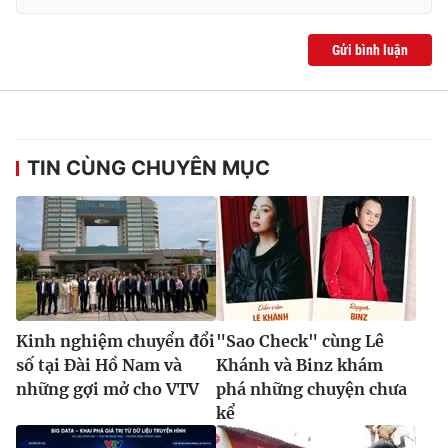
Ðiện thoại Thời báo VTV:
024.66 897 897
Email:
toasoan@vtv.vn
Gửi bình luận
Liên hệ quảng cáo:
024-7300.7108
TIN CÙNG CHUYÊN MỤC
Kinh nghiệm chuyển đổi
"Sao Check" cùng Lê
® Cấm sao chép dưới mọi hình thức nếu không có sự chấp
số tại Đài Hồ Nam và
Khánh và Binz khám
thuận bằng văn bản. Ghi rõ nguồn VTV.vn khi phát hành lại
những gợi mở cho VTV
phá những chuyện chưa
thông tin từ website này.
kể