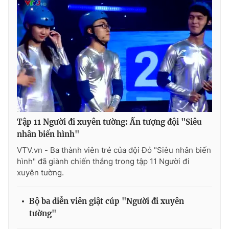
Photo
Infographic
Video
Shorts video
VTV Money
VTV Thể thao
VTV Sức khoẻ
Bất động sản
Tập 11 Người đi xuyên tường: Ấn tượng đội "Siêu
nhân biến hình"
Thị trường 24h
Tấm lòng Việt
VTV.vn - Ba thành viên trẻ của đội Đỏ "Siêu nhân biến
hình" đã giành chiến thắng trong tập 11 Người đi
VTV4
Vươn mình bằng AI
xuyên tường.
VTV9
VTV8
Bộ ba diễn viên giật cúp "Người đi xuyên
tường"
Liên hệ tòa soạn
English