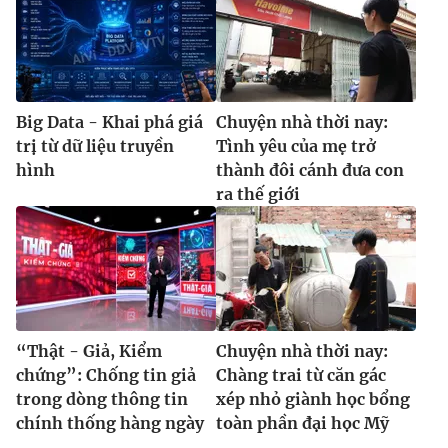
Big Data - Khai phá giá
Chuyện nhà thời nay:
trị từ dữ liệu truyền
Tình yêu của mẹ trở
hình
thành đôi cánh đưa con
ra thế giới
“Thật - Giả, Kiểm
Chuyện nhà thời nay:
chứng”: Chống tin giả
Chàng trai từ căn gác
trong dòng thông tin
xép nhỏ giành học bổng
chính thống hàng ngày
toàn phần đại học Mỹ