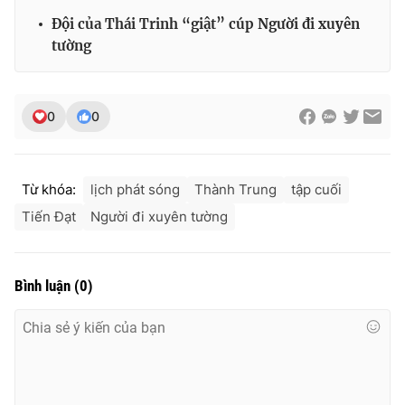
Đội của Thái Trinh “giật” cúp Người đi xuyên
tường
THỜI BÁO VTV
0
0
Theo dõi báo trên
Từ khóa:
lịch phát sóng
Thành Trung
tập cuối
Tiến Đạt
Người đi xuyên tường
Cơ quan chủ quản:
Đài Truyền hình Việt Nam
Cơ quan báo chí:
Thời báo VTV
Giấy phép hoạt động báo in và báo điện tử số 483/GP-BTTTT
Bình luận
(
0
)
cấp ngày 29/12/2023
Tổng Biên tập:
Vũ Thanh Thủy
Phó Tổng Biên tập:
Nguyễn Thị Mỹ Hạnh, Phạm Quốc Thắng,
Nguyễn Trọng Ninh
Tổng đài VTV:
024.38 355 931 - 024.38 355 932