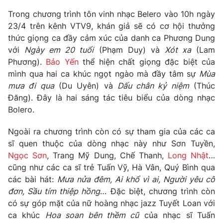
Phim VTV
Giải trí
Trong chương trình tôn vinh nhạc Belero vào 10h ngày
Hậu trường
23/4 trên kênh VTV9, khán giả sẽ có cơ hội thưởng
Điện ảnh
thức giọng ca đầy cảm xúc của danh ca Phương Dung
Đời sống
Nhân vật
với
Ngày em 20 tuổi
(Phạm Duy) và
Xót xa
(Lam
Âm nhạc
Du lịch
Phương).
Bảo Yến
thể hiện chất giọng đặc biệt của
Khán giả
Giáo dục
Sao
mình qua hai ca khúc ngọt ngào mà đầy tâm sự
Mùa
Làm đẹp
Giải sao mai
mưa đi qua
(Du Uyên) và
Dấu chân kỷ niệm
(Thúc
Tuyển sinh
Công nghệ
Đăng). Đây là hai sáng tác tiêu biểu của dòng nhạc
Chất lượng cuộc sống
Học trực tuyến
Bolero.
Hitech Công nghệ tương lai
Giao lưu trực tuyến
Ngoài ra chương trình còn có sự tham gia của các ca
Sản phẩm
sĩ quen thuộc của dòng nhạc này như Sơn Tuyền,
Lịch phát sóng
Ngọc Sơn
, Trang Mỹ Dung, Chế Thanh,
Long Nhật
…
Thị trường
cũng như các ca sĩ trẻ Tuấn Vỹ, Hà Vân, Quý Bình qua
Tư vấn
các bài hát:
Mưa nửa đêm, Ai khổ vì ai, Người yêu cô
đơn, Sầu tím thiệp hồng
… Đặc biệt, chương trình còn
Chuyên mục khác
có sự góp mặt của nữ hoàng nhạc jazz Tuyết Loan với
Emagazine
Podcast
ca khúc
Hoa soan bên thềm cũ
của nhạc sĩ Tuấn