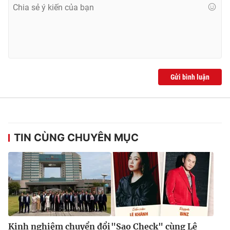
THỜI BÁO VTV
Gửi bình luận
Theo dõi báo trên
Cơ quan chủ quản:
Đài Truyền hình Việt Nam
TIN CÙNG CHUYÊN MỤC
Cơ quan báo chí:
Thời báo VTV
Giấy phép hoạt động báo in và báo điện tử số 483/GP-BTTTT
cấp ngày 29/12/2023
Tổng Biên tập:
Vũ Thanh Thủy
Phó Tổng Biên tập:
Nguyễn Thị Mỹ Hạnh, Phạm Quốc Thắng,
Nguyễn Trọng Ninh
Tổng đài VTV:
024.38 355 931 - 024.38 355 932
Kinh nghiệm chuyển đổi
"Sao Check" cùng Lê