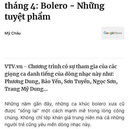
Chính trị
tháng 4: Bolero - Những
Truyền hình
tuyệt phẩm
Văn hóa - Giải trí
Xã hội
Y tế
Đời sống
Mỹ Châu
Pháp luật
Công nghệ
Giáo dục
Y tế
VTV.vn - Chương trình có sự tham gia của các
Thế giới
giọng ca danh tiếng của dòng nhạc này như:
Tin tức
Phương Dung, Bảo Yến, Sơn Tuyền, Ngọc Sơn,
Kinh tế
Trang Mỹ Dung…
Thế giới đó đây
Tài chính
Dữ liệu và đời sống
Câu chuyện quốc tế
Những năm gần đây, những ca khúc bolero xưa cũ
Thị trường
được “sống lại” một cách mạnh mẽ trong lòng công
chúng. Không chỉ lớp khán giả trung niên mà cả những
Truyền hình
Góc doanh nghiệp
người trẻ cũng yêu mến dòng nhạc này.