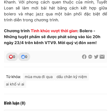
Khanh. Với phong cách quen thuộc của mình, Tuyết
Photo
Loan sẽ làm mới bài hát bằng cách kết hợp giữa
Infographic
bolero và nhạc jazz qua một bản phối đặc biệt để
trình diễn trong chương trình.
Video
Shorts video
Chương trình
Tình khúc vượt thời gian
: Bolero -
VTV Money
Những tuyệt phẩm sẽ được phát sóng vào lúc 20h
VTV Thể thao
ngày 23/4 trên kênh VTV9. Mời quý vị đón xem!
VTV Sức khoẻ
Bất động sản
0
0
Thị trường 24h
Tấm lòng Việt
Từ khóa:
mùa mưa đi qua
dấu chân kỷ niệm
VTV4
Vươn mình bằng AI
ai khổ vì ai
VTV9
VTV8
Bình luận
(
0
)
Liên hệ tòa soạn
English