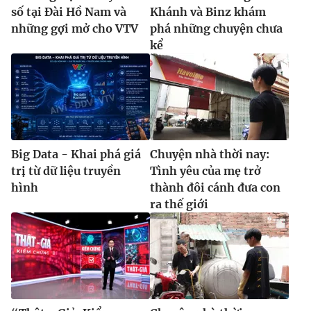
Ðiện thoại Thời báo VTV:
024.66 897 897
số tại Đài Hồ Nam và
Khánh và Binz khám
Email:
toasoan@vtv.vn
những gợi mở cho VTV
phá những chuyện chưa
kể
Liên hệ quảng cáo:
024-7300.7108
Big Data - Khai phá giá
Chuyện nhà thời nay:
trị từ dữ liệu truyền
Tình yêu của mẹ trở
hình
thành đôi cánh đưa con
ra thế giới
® Cấm sao chép dưới mọi hình thức nếu không có sự chấp
thuận bằng văn bản. Ghi rõ nguồn VTV.vn khi phát hành lại
thông tin từ website này.