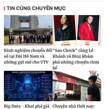
TIN CÙNG CHUYÊN MỤC
Kinh nghiệm chuyển đổi
"Sao Check" cùng Lê
số tại Đài Hồ Nam và
Khánh và Binz khám
những gợi mở cho VTV
phá những chuyện chưa
kể
Big Data - Khai phá giá
Chuyện nhà thời nay: