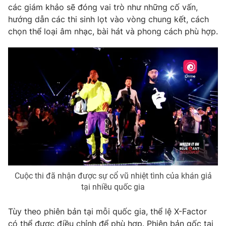
Phim VTV
các giám khảo sẽ đóng vai trò như những cố vấn,
Giải trí
hướng dẫn các thi sinh lọt vào vòng chung kết, cách
Hậu trường
chọn thể loại âm nhạc, bài hát và phong cách phù hợp.
Điện ảnh
Đời sống
Nhân vật
Âm nhạc
Du lịch
Khán giả
Giáo dục
Sao
Làm đẹp
Giải sao mai
Tuyển sinh
Công nghệ
Chất lượng cuộc sống
Học trực tuyến
Hitech Công nghệ tương lai
Giao lưu trực tuyến
Sản phẩm
Lịch phát sóng
Thị trường
Cuộc thi đã nhận được sự cổ vũ nhiệt tình của khán giả
Tư vấn
tại nhiều quốc gia
Chuyên mục khác
Tùy theo phiên bản tại mỗi quốc gia, thể lệ X-Factor
Emagazine
Podcast
có thể được điều chỉnh để phù hợp. Phiên bản gốc tại