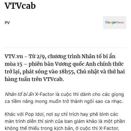
Chính trị
VTVcab
Truyền hình
Văn hóa - Giải trí
Xã hội
Y tế
PV
Đời sống
Pháp luật
Công nghệ
Giáo dục
Y tế
VTV.vn - Từ 2/9, chương trình Nhân tố bí ẩn
mùa 15 – phiên bản Vương quốc Anh chính thức
Thế giới
trở lại, phát sóng vào 18h55, Chủ nhật và thứ hai
hàng tuần trên VTVcab.
Tin tức
Kinh tế
Thế giới đó đây
Nhân tố bí ẩn
X-Factor là cuộc thi dành cho các giọng
Tài chính
ca tiềm năng mong muốn trở thành ngôi sao ca nhạc.
Dữ liệu và đời sống
Câu chuyện quốc tế
Thị trường
Khác với Pop Idol, nơi sự chỉ trích hay phê bình các
Truyền hình
màn trình diễn thí sinh của ban giám khảo là một phần
Góc doanh nghiệp
không thể thiếu trong kịch bản, ở cuộc thi X-Factor,