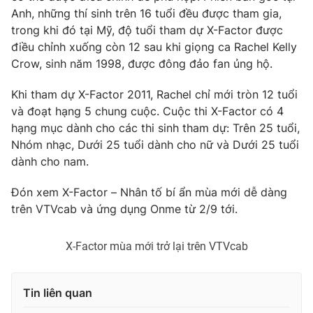
Anh, những thí sinh trên 16 tuổi đều được tham gia,
Photo
Infographic
trong khi đó tại Mỹ, độ tuổi tham dự X-Factor được
điều chỉnh xuống còn 12 sau khi giọng ca Rachel Kelly
Video
Shorts video
Crow, sinh năm 1998, được đông đảo fan ủng hộ.
Khi tham dự X-Factor 2011, Rachel chỉ mới tròn 12 tuổi
VTV Money
VTV Thể thao
và đoạt hạng 5 chung cuộc. Cuộc thi X-Factor có 4
hạng mục dành cho các thi sinh tham dự: Trên 25 tuổi,
VTV Sức khoẻ
Bất động sản
Nhóm nhạc, Dưới 25 tuổi dành cho nữ và Dưới 25 tuổi
dành cho nam.
Thị trường 24h
Tấm lòng Việt
Đón xem X-Factor – Nhân tố bí ẩn mùa mới dễ dàng
trên VTVcab và ứng dụng Onme từ 2/9 tới.
VTV4
Vươn mình bằng AI
X-Factor mùa mới trở lại trên VTVcab
VTV9
VTV8
Tin liên quan
Liên hệ tòa soạn
English