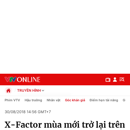
TRUYỀN HÌNH
Chính trị
Phim VTV
Hậu trường
Nhân vật
Góc khán giả
Điểm hẹn tài năng
Giải
Xã hội
30/08/2018 14:56 GMT+7
Pháp luật
Chuyên mục
Kinh tế
X-Factor mùa mới trở lại trên
Thể thao