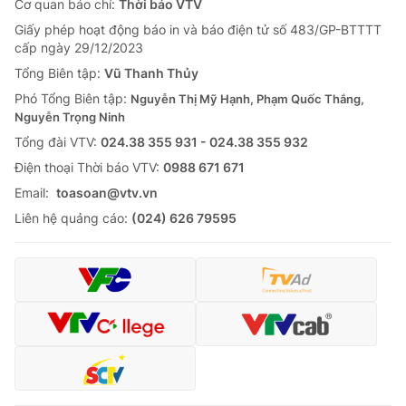
Giao lưu trực tuyến
Cơ quan báo chí:
Thời báo VTV
Sản phẩm
Giấy phép hoạt động báo in và báo điện tử số 483/GP-BTTTT
cấp ngày 29/12/2023
Lịch phát sóng
Thị trường
Tổng Biên tập:
Vũ Thanh Thủy
Tư vấn
Phó Tổng Biên tập:
Nguyễn Thị Mỹ Hạnh, Phạm Quốc Thắng,
Nguyễn Trọng Ninh
Chuyên mục khác
Tổng đài VTV:
024.38 355 931 - 024.38 355 932
Emagazine
Podcast
Ðiện thoại Thời báo VTV:
0988 671 671
Email:
toasoan@vtv.vn
Photo
Infographic
Liên hệ quảng cáo:
(024) 626 79595
Video
Shorts video
VTV Money
VTV Thể thao
VTV Sức khoẻ
Bất động sản