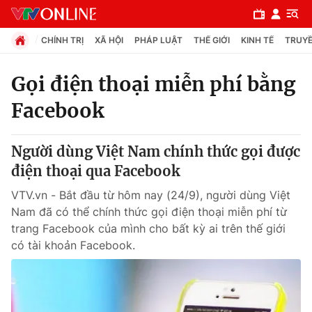
CHÍNH TRỊ
XÃ HỘI
PHÁP LUẬT
THẾ GIỚI
KINH TẾ
TRUYỀ
Gọi điện thoại miễn phí bằng
Facebook
Chuyên mục
Chính trị
Người dùng Việt Nam chính thức gọi được
điện thoại qua Facebook
Xã hội
VTV.vn - Bắt đầu từ hôm nay (24/9), người dùng Việt
Nam đã có thể chính thức gọi điện thoại miễn phí từ
Pháp luật
trang Facebook của mình cho bất kỳ ai trên thế giới
có tài khoản Facebook.
Y tế
Thế giới