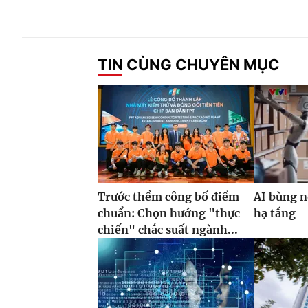
TIN CÙNG CHUYÊN MỤC
Trước thềm công bố điểm
AI bùng n
chuẩn: Chọn hướng "thực
hạ tầng
chiến" chắc suất ngành...