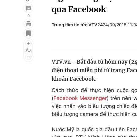
qua Facebook
0
Trung tâm tin tức VTV24
24/09/2015 11:
Giải trí
Đời sống
Điện ảnh
Du lịch
Âm nhạc
Làm đẹp
VTV.vn - Bắt đầu từ hôm nay (24
Sao
Chất lượng cuộc sốn
điện thoại miễn phí từ trang Face
khoản Facebook.
Cách thức để thực hiện cuộc gọ
(
Facebook Messenger
) trên nền 
việc nhấn vào biểu tượng chiếc đ
biểu tượng camera để thực hiện cu
Nước Mỹ là quốc gia đầu tiên Fac