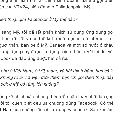
g trình Bản tin Tài chính kinh doanh đã thử gọi điệ
viên của VTV24, hiện đang ở Philadenphia, Mỹ.
iện thoại qua Facebook ở Mỹ thế nào?
 sang Mỹ, tôi đã rất phấn khích sử dụng ứng dụng gọ
 nối rất tốt và có thể kết nối ở mọi nơi có Internet. Tô
người thân, bạn bè ở Mỹ, Canada và một số nước ở châ
 ứng dụng này được sử dụng chính thức ở VN thì đối vớ
acebook đã đáp ứng được hết cả rồi.
 như ở Việt Nam, ở Mỹ, mạng xã hội thịnh hành hơn cả l
hông rõ là với việc đưa thêm tiện ích gọi điện thoại nà
book ở Mỹ có tăng lên không?
hống kê chính xác nhưng điều dễ nhận thấy nhất là cộn
ời tôi quen biết đều ưa chuộng dùng Facebook. Có th
ệt Nam của chúng tôi chỉ sử dụng Facebook. Sau khi là