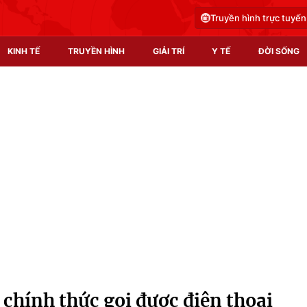
Truyền hình trực tuyến
KINH TẾ
TRUYỀN HÌNH
GIẢI TRÍ
Y TẾ
ĐỜI SỐNG
Pháp luật
Y tế
Truyền hình
Multimedia
Phim VTV
Video
Hậu trường
Shorts video
Nhân vật
Podcast
Khán giả
EMagazine
Giải sao mai
Photo
chính thức gọi được điện thoại
Infographic