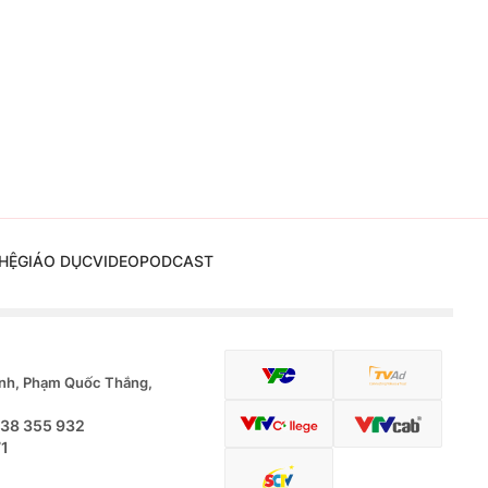
HỆ
GIÁO DỤC
VIDEO
PODCAST
nh, Phạm Quốc Thắng,
.38 355 932
71