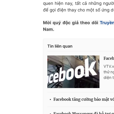
quen hiện nay, tất cả những ngườ
để gọi điện thay cho một số ứng 
Mời quý độc giả theo dõi
Truyền
Nam.
Tin liên quan
Faceb
VTV.v
thử n
diện 
Facebook tăng cường bảo mật v
Facebook Messenger đã hỗ trợ g