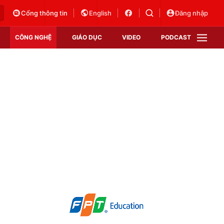
Cổng thông tin
English
Đăng nhập
CÔNG NGHỆ
GIÁO DỤC
VIDEO
PODCAST
VTV Money
VTV Thể thao
VTV Sức khoẻ
Bất động sản
Thị trường 24h
Tấm lòng Việt
Vươn mình bằng AI
VTV4
VTV8
VTV9
Lịch phát sóng
Giao lưu trực tuyến
Sự kiện