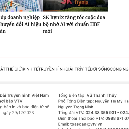
iúp doanh nghiệp
SK hynix tăng tốc cuộc đua
chuyển đổi AI hiệu
bộ nhớ AI với chuẩn HBF
oàn
mới
UẬT
THẾ GIỚI
KINH TẾ
TRUYỀN HÌNH
GIẢI TRÍ
Y TẾ
ĐỜI SỐNG
CÔNG NG
Đài Truyền hình Việt Nam
Tổng Biên tập:
Vũ Thanh Thủy
hời báo VTV
Phó Tổng Biên tập:
Nguyễn Thị Mỹ Hạ
g báo in và báo điện tử số
Nguyễn Trọng Ninh
 ngày 29/12/2023
Tổng đài VTV:
024.38 355 931 - 024
Ðiện thoại Thời báo VTV:
0988 671 6
Email:
toasoan@vtv.vn