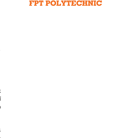
Liên hệ toà soạn
hệ tương lai
k
ỉ
o
4