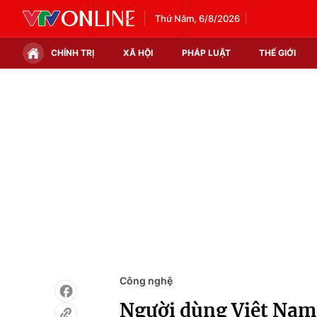
Thứ Năm, 6/8/2026
CHÍNH TRỊ
XÃ HỘI
PHÁP LUẬT
THẾ GIỚI
Chính trị
Xã hội
Thế giới
Kinh tế
Tin tức
Tài chính
Thế giới đó đây
Thị trường
Câu chuyện quốc tế
Góc doanh nghiệp
Dữ liệu và đời sống
Công nghệ
Người dùng Việt Nam 