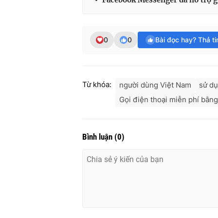
0
0
Bài đọc hay? Thả t
Từ khóa:
người dùng Việt Nam
sử d
Gọi điện thoại miễn phí bằn
Bình luận
(
0
)