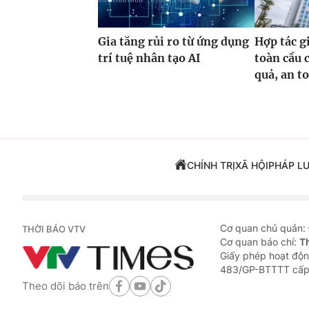
Gia tăng rủi ro từ ứng dụng
Hợp tác g
trí tuệ nhân tạo AI
toàn cầu 
quả, an t
CHÍNH TRỊ
XÃ HỘI
PHÁP L
Cơ quan chủ quản:
THỜI BÁO VTV
Cơ quan báo chí:
T
Giấy phép hoạt độn
483/GP-BTTTT cấp
Theo dõi báo trên