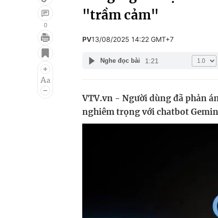
"trầm cảm"
0
PV
13/08/2025 14:22 GMT+7
Giải trí
Đời sống
1:21
Nghe đọc bài
Điện ảnh
Du lịch
Âm nhạc
Làm đẹp
VTV.vn - Người dùng đã phản án
Sao
Chất lượng cuộc sốn
nghiêm trọng với chatbot Gemin