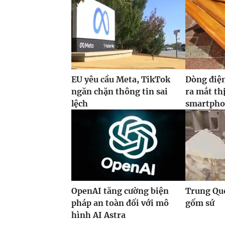
EU yêu cầu Meta, TikTok
Dòng điện
ngăn chặn thông tin sai
ra mắt th
lệch
smartpho
OpenAI tăng cường biện
Trung Quố
pháp an toàn đối với mô
gốm sứ
hình AI Astra