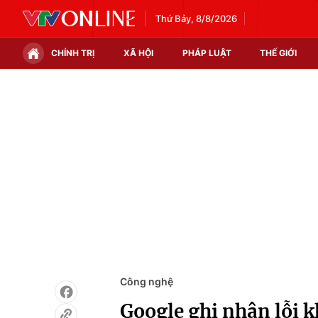
Thứ Bảy, 8/8/2026
CHÍNH TRỊ
XÃ HỘI
PHÁP LUẬT
THẾ GIỚI
Chính trị
Xã hội
Thế giới
Kinh tế
Tin tức
Tài chính
Thế giới đó đây
Thị trường
Câu chuyện quốc tế
Góc doanh nghiệp
Dữ liệu và đời sống
Công nghệ
Google ghi nhận lỗi 