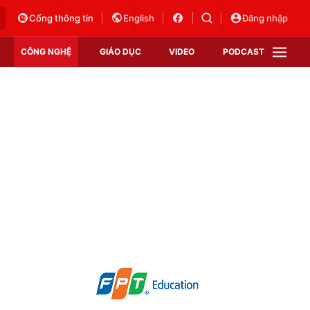
Cổng thông tin
English
Đăng nhập
CÔNG NGHỆ
GIÁO DỤC
VIDEO
PODCAST
VTV Money
VTV Thể thao
VTV Sức khoẻ
Bất động sản
Thị trường 24h
Tấm lòng Việt
Vươn mình bằng AI
VTV4
VTV8
VTV9
Lịch phát sóng
Giao lưu trực tuyến
Sự kiện