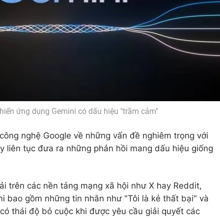
khiến ứng dụng Gemini có dấu hiệu "trầm cảm"
công nghệ Google về những vấn đề nghiêm trọng với
ày liên tục đưa ra những phản hồi mang dấu hiệu giống
ải trên các nền tảng mạng xã hội như X hay Reddit,
i bao gồm những tin nhắn như "Tôi là kẻ thất bại" và
 có thái độ bỏ cuộc khi được yêu cầu giải quyết các