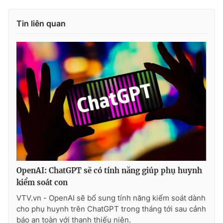
Ðiện thoại Thời báo VTV:
024.66 897 897
Email:
toasoan@vtv.vn
Tin liên quan
Liên hệ quảng cáo:
024-7300.7108
OpenAI: ChatGPT sẽ có tính năng giúp phụ huynh
® Cấm sao chép dưới mọi hình thức nếu không có sự chấp
kiểm soát con
thuận bằng văn bản. Ghi rõ nguồn VTV.vn khi phát hành lại
thông tin từ website này.
VTV.vn - OpenAI sẽ bổ sung tính năng kiểm soát dành
cho phụ huynh trên ChatGPT trong tháng tới sau cảnh
báo an toàn với thanh thiếu niên.