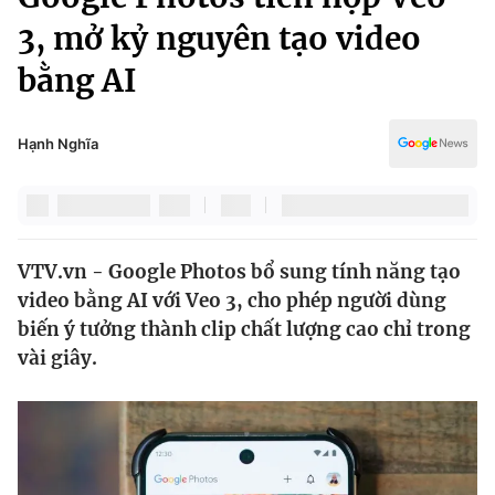
Chính trị
Truyền hình
3, mở kỷ nguyên tạo video
Văn hóa - Giải trí
Xã hội
bằng AI
Y tế
Đời sống
Pháp luật
Công nghệ
Hạnh Nghĩa
Giáo dục
Y tế
Thế giới
VTV.vn - Google Photos bổ sung tính năng tạo
video bằng AI với Veo 3, cho phép người dùng
Tin tức
Kinh tế
biến ý tưởng thành clip chất lượng cao chỉ trong
Thế giới đó đây
vài giây.
Tài chính
Dữ liệu và đời sống
Câu chuyện quốc tế
Thị trường
Truyền hình
Góc doanh nghiệp