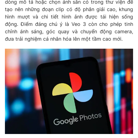
dòng mô tả hoặc chọn ảnh sẵn có trong thư viện để
tạo nên những đoạn clip có độ phân giải cao, khung
Photo
Infographic
hình mượt và chi tiết hình ảnh được tái hiện sống
động. Điểm đáng chú ý là Veo 3 còn cho phép tinh
Video
Shorts video
chỉnh ánh sáng, góc quay và chuyển động camera,
đưa trải nghiệm cá nhân hóa lên một tầm cao mới.
VTV Money
VTV Thể thao
VTV Sức khoẻ
Bất động sản
Thị trường 24h
Tấm lòng Việt
VTV4
Vươn mình bằng AI
VTV9
VTV8
Liên hệ tòa soạn
English