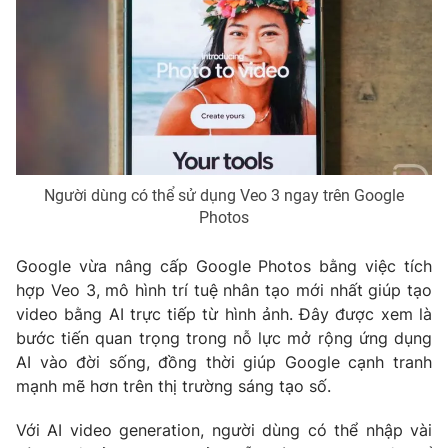
Phim VTV
Giải trí
Hậu trường
Điện ảnh
Đời sống
Nhân vật
Âm nhạc
Du lịch
Khán giả
Giáo dục
Sao
Làm đẹp
Giải sao mai
Tuyển sinh
Công nghệ
Người dùng có thể sử dụng Veo 3 ngay trên Google
Chất lượng cuộc sống
Photos
Học trực tuyến
Hitech Công nghệ tương lai
Giao lưu trực tuyến
Google vừa nâng cấp
Google Photos
bằng việc tích
Sản phẩm
hợp
Veo 3
, mô hình trí tuệ nhân tạo mới nhất giúp tạo
Lịch phát sóng
video bằng AI trực tiếp từ hình ảnh. Đây được xem là
Thị trường
bước tiến quan trọng trong nỗ lực mở rộng ứng dụng
Tư vấn
AI vào đời sống, đồng thời giúp Google cạnh tranh
mạnh mẽ hơn trên thị trường sáng tạo số.
Chuyên mục khác
Emagazine
Podcast
Với
AI video generation
, người dùng có thể nhập vài