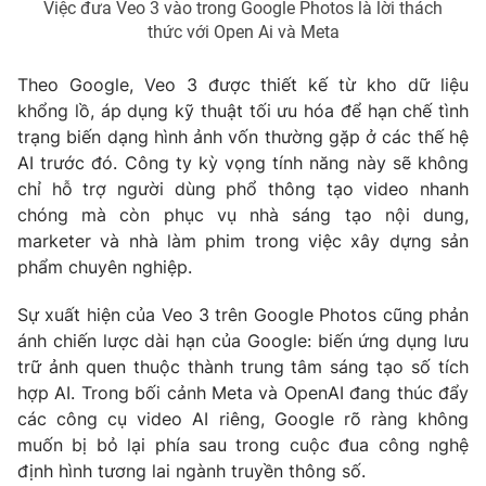
Việc đưa Veo 3 vào trong Google Photos là lời thách
thức với Open Ai và Meta
Theo Google, Veo 3 được thiết kế từ kho dữ liệu
THỜI BÁO VTV
khổng lồ, áp dụng kỹ thuật tối ưu hóa để hạn chế tình
trạng biến dạng hình ảnh vốn thường gặp ở các thế hệ
AI trước đó. Công ty kỳ vọng tính năng này sẽ không
chỉ hỗ trợ người dùng phổ thông tạo video nhanh
Theo dõi báo trên
chóng mà còn phục vụ nhà sáng tạo nội dung,
marketer và nhà làm phim trong việc xây dựng sản
phẩm chuyên nghiệp.
Cơ quan chủ quản:
Đài Truyền hình Việt Nam
Cơ quan báo chí:
Thời báo VTV
Sự xuất hiện của
Veo 3 trên Google Photos
cũng phản
Giấy phép hoạt động báo in và báo điện tử số 483/GP-BTTTT
ánh chiến lược dài hạn của Google: biến ứng dụng lưu
cấp ngày 29/12/2023
trữ ảnh quen thuộc thành trung tâm sáng tạo số tích
Tổng Biên tập:
Vũ Thanh Thủy
hợp AI. Trong bối cảnh Meta và OpenAI đang thúc đẩy
Phó Tổng Biên tập:
Nguyễn Thị Mỹ Hạnh, Phạm Quốc Thắng,
các công cụ video AI riêng, Google rõ ràng không
Nguyễn Trọng Ninh
muốn bị bỏ lại phía sau trong cuộc đua công nghệ
Tổng đài VTV:
024.38 355 931 - 024.38 355 932
định hình tương lai ngành truyền thông số.